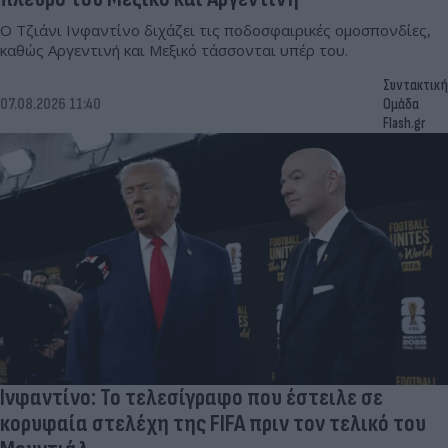
Ο Τζιάνι Ινφαντίνο διχάζει τις ποδοσφαιρικές ομοσπονδίες,
καθώς Αργεντινή και Μεξικό τάσσονται υπέρ του.
Συντακτική
07.08.2026 11:40
Ομάδα
Flash.gr
Ινφαντίνο: Το τελεσίγραφο που έστειλε σε
κορυφαία στελέχη της FIFA πριν τον τελικό του