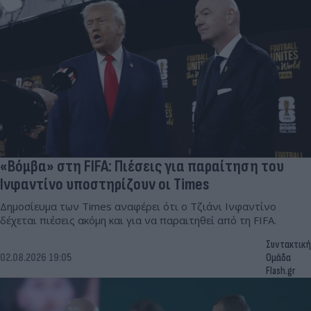
«Βόμβα» στη FIFA: Πιέσεις για παραίτηση του
Ινφαντίνο υποστηρίζουν οι Times
Δημοσίευμα των Times αναφέρει ότι ο Τζιάνι Ινφαντίνο
δέχεται πιέσεις ακόμη και για να παραιτηθεί από τη FIFA.
Συντακτική
02.08.2026 19:05
Ομάδα
Flash.gr