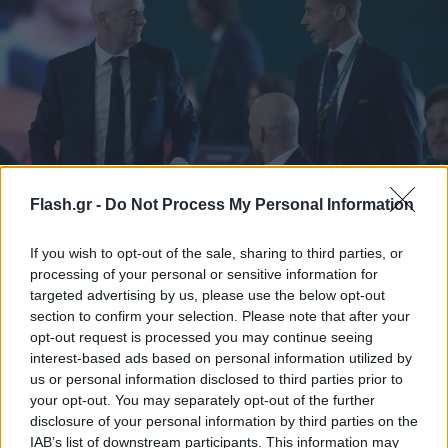
Flash.gr -
Do Not Process My Personal Information
Στα άκρα η σχέση UEFA - Ινφαντίνο: Τελεσίγραφο
του Τσέφεριν, «Παραιτήσου ή θα σε
If you wish to opt-out of the sale, sharing to third parties, or
καθαιρέσουμε»
processing of your personal or sensitive information for
targeted advertising by us, please use the below opt-out
Ο επικεφαλής της UEFA, Αλεκσάντερ Τσέφεριν, έσετιλε
section to confirm your selection. Please note that after your
τελεσίγραφο στον Τζιάνι Ινφαντίνο και του ζητά να
opt-out request is processed you may continue seeing
παραιτηθεί.
interest-based ads based on personal information utilized by
Συντακτική
us or personal information disclosed to third parties prior to
01.08.2026 17:23
Ομάδα
your opt-out. You may separately opt-out of the further
Flash.gr
disclosure of your personal information by third parties on the
IAB’s list of downstream participants. This information may