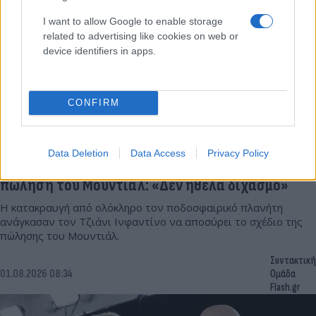
I want to allow Google to enable storage
related to advertising like cookies on web or
device identifiers in apps.
CONFIRM
Data Deletion
Data Access
Privacy Policy
Εκτέθηκε και κάνει πίσω ο Ινφαντίνο για την
πώληση του Μουντιάλ: «Δεν ήθελα διχασμό»
Η κατακραυγή από ολόκληρο τον ποδοσφαιρικό πλανήτη
ανάγκασαν τον Τζιάνι Ινφαντίνο να αποσύρει το σχέδιο της
πώλησης του Μουντιάλ.
Συντακτική
01.08.2026 08:34
Ομάδα
Flash.gr