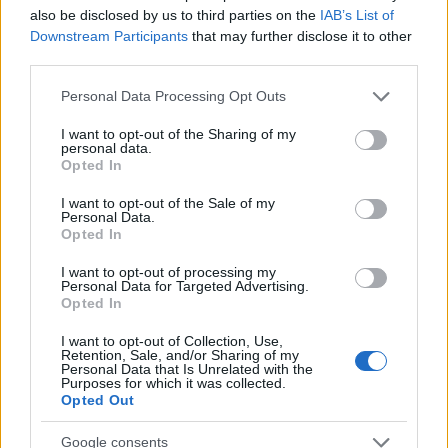
also be disclosed by us to third parties on the
IAB’s List of
Downstream Participants
that may further disclose it to other
third parties.
Please note that this website/app uses one or more Google
Personal Data Processing Opt Outs
services and may gather and store information including but
not limited to your visit or usage behaviour. You may click to
I want to opt-out of the Sharing of my
personal data.
grant or deny consent to Google and its third-party tags to
Opted In
use your data for below specified purposes in below Google
consent section.
I want to opt-out of the Sale of my
Personal Data.
Ο Σεπ Μπλάτερ εξαπόλυσε πυρά κατά του
Opted In
Ινφαντίνο: «Τα χρήματα δεν είναι αυτοσκοπός»
I want to opt-out of processing my
Personal Data for Targeted Advertising.
Ο πρώην πρόεδρος της FIFA κατακεραυνώνει τον νυν για την
Opted In
πρόταση που είχε να πουλήσει δικαιώματα του Μουντιάλ σε
ιδιώτες.
I want to opt-out of Collection, Use,
Retention, Sale, and/or Sharing of my
Personal Data that Is Unrelated with the
Συντακτική
Purposes for which it was collected.
01.08.2026 11:20
Ομάδα
Opted Out
Flash.gr
Google consents