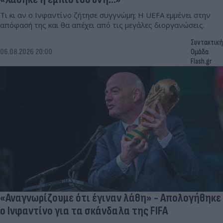
Τι κι αν ο Ινφαντίνο ζήτησε συγγνώμη; Η UEFA εμμένει στην
απόφασή της και θα απέχει από τις μεγάλες διοργανώσεις.
Συντακτική
06.08.2026 20:00
Ομάδα
Flash.gr
«Αναγνωρίζουμε ότι έγιναν λάθη» - Απολογήθηκε
ο Ινφαντίνο για τα σκάνδαλα της FIFA