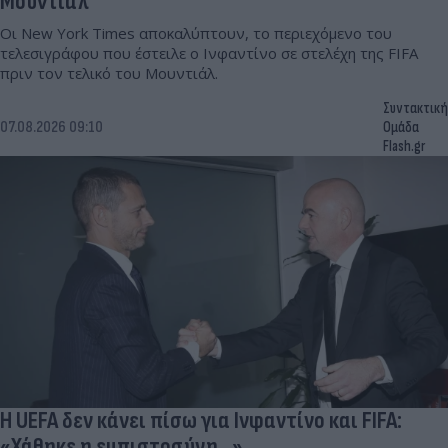
Μουντιάλ
Οι New York Times αποκαλύπτουν, το περιεχόμενο του
τελεσιγράφου που έστειλε ο Ινφαντίνο σε στελέχη της FIFA
πριν τον τελικό του Μουντιάλ.
Συντακτική
07.08.2026 09:10
Ομάδα
Flash.gr
Η UEFA δεν κάνει πίσω για Ινφαντίνο και FIFA:
«Χάθηκε η εμπιστοσύνη...»