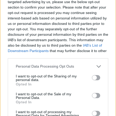
targeted advertising by us, please use the below opt-out
καλύτερους μπασκετμπολίστες, αν όχι ο
section to confirm your selection. Please note that after your
καλύτερος, όλων των εποχών.
opt-out request is processed you may continue seeing
interest-based ads based on personal information utilized by
us or personal information disclosed to third parties prior to
your opt-out. You may separately opt-out of the further
disclosure of your personal information by third parties on the
IAB’s list of downstream participants. This information may
also be disclosed by us to third parties on the
IAB’s List of
Downstream Participants
that may further disclose it to other
third parties.
Please note that this website/app uses one or more Google
Personal Data Processing Opt Outs
services and may gather and store information including but
not limited to your visit or usage behaviour. You may click to
I want to opt-out of the Sharing of my
personal data.
grant or deny consent to Google and its third-party tags to
Opted In
use your data for below specified purposes in below Google
consent section.
I want to opt-out of the Sale of my
Personal Data.
Opted In
I want to opt-out of processing my
Personal Data for Targeted Advertising.