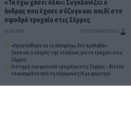
«Τα έχω χάσει όλα»: Συγκλονίζει ο
άνδρας που έχασε σύζυγο και παιδί στο
σφοδρό τροχαίο στις Σέρρες
07.08.2026
ΓΙΏΡΓΟΣ ΓΕΩΡΓΑΚΌΠΟΥΛΟΣ
«Προσπάθησα να το αποφύγω, δεν πρόλαβα»:
Συγκινεί ο οδηγός της νταλίκας για το τροχαίο στις
Σέρρες
Η στιγμή του φονικού τροχαίου στις Σέρρες - Βίντεο
ντοκουμέντο από τη σύγκρουση ΙΧ με φορτηγό