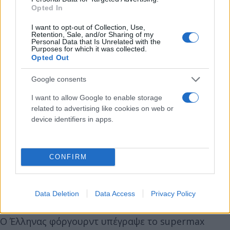
Opted In
I want to opt-out of Collection, Use,
Retention, Sale, and/or Sharing of my
Personal Data that Is Unrelated with the
Purposes for which it was collected.
Opted Out
Google consents
I want to allow Google to enable storage
related to advertising like cookies on web or
device identifiers in apps.
Όλοι θα ήθελαν να αγωνιστούν στο Σικάγο. Δεν
CONFIRM
ξέρεις πώς τα φέρνει η ζωή. Μπορεί να παίξω στο
Σικάγο. Όμως τώρα είμαι αφοσιωμένος στους
Μιλγουόκι Μπακς», σημείωσε ο Greek Freak.
Data Deletion
Data Access
Privacy Policy
Ο Έλληνας φόργουρντ υπέγραψε το supermax