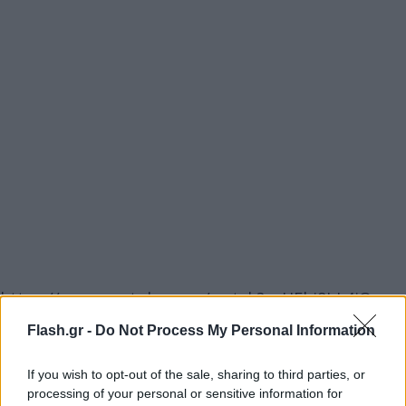
https://www.youtube.com/watch?v=HFhi8I-L4jQ
Flash.gr -
Do Not Process My Personal Information
«Όποιος λέει ότι δεν θα ήθελε να παίξει στους
Μπουλς είναι ψεύτης. Είναι μια ομάδα με τίτλους
If you wish to opt-out of the sale, sharing to third parties, or
processing of your personal or sensitive information for
και στην οποία αγωνίστηκε ένας από τους