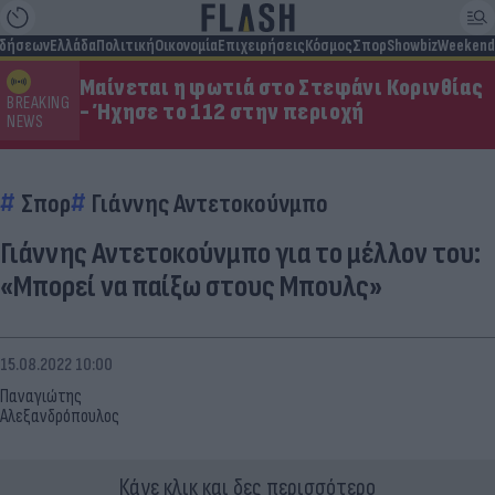
ιδήσεων
Ελλάδα
Πολιτική
Οικονομία
Επιχειρήσεις
Κόσμος
Σπορ
Showbiz
Weekend
Μαίνεται η φωτιά στο Στεφάνι Κορινθίας
BREAKING
- Ήχησε το 112 στην περιοχή
NEWS
Σπορ
Γιάννης Αντετοκούνμπο
Γιάννης Αντετοκούνμπο για το μέλλον του:
«Μπορεί να παίξω στους Μπουλς»
15.08.2022 10:00
Παναγιώτης
Αλεξανδρόπουλος
Κάνε κλικ και δες περισσότερο