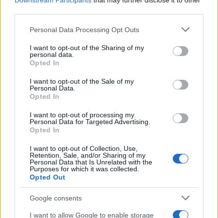
Downstream Participants
that may further disclose it to other
Ο κυρ Βασίλης ψήφισε πρώτος στις εκλογές του
third parties.
ΠΑΣΟΚ: «Είμαι από την ίδρυση - Να γίνουμε
Please note that this website/app uses one or more Google
Personal Data Processing Opt Outs
κυβέρνηση»
services and may gather and store information including but
Για να πάει από νωρίς στο εκλογικό κέντρο, ξύπνησε από τις
not limited to your visit or usage behaviour. You may click to
I want to opt-out of the Sharing of my
personal data.
5:30 το πρωί και ξεκίνησε από την περιοχή του Χίλτον με τα
grant or deny consent to Google and its third-party tags to
Opted In
πόδια!
use your data for below specified purposes in below Google
consent section.
I want to opt-out of the Sale of my
06.10.2024 08:21
Personal Data.
Opted In
I want to opt-out of processing my
Personal Data for Targeted Advertising.
Opted In
I want to opt-out of Collection, Use,
Retention, Sale, and/or Sharing of my
Personal Data that Is Unrelated with the
Purposes for which it was collected.
Opted Out
Google consents
I want to allow Google to enable storage