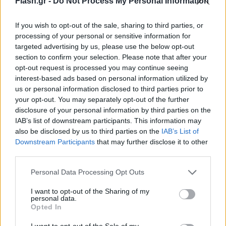
Flash.gr -
Do Not Process My Personal Information
ακριτικό χωριό των Ευζώνων μετά το 2009
Το 2009 είχε πραγματοποιηθεί η τελευταία μαθητική παρέλαση
If you wish to opt-out of the sale, sharing to third parties, or
καθώς όπως τονίζουν οι ντόπιοι το χωριό έχει ερημώσει από
processing of your personal or sensitive information for
νεολαία.
targeted advertising by us, please use the below opt-out
section to confirm your selection. Please note that after your
Συντακτική
opt-out request is processed you may continue seeing
25.03.2025 11:24
Ομάδα
Flash.gr
interest-based ads based on personal information utilized by
us or personal information disclosed to third parties prior to
your opt-out. You may separately opt-out of the further
disclosure of your personal information by third parties on the
IAB’s list of downstream participants. This information may
also be disclosed by us to third parties on the
IAB’s List of
Downstream Participants
that may further disclose it to other
third parties.
Please note that this website/app uses one or more Google
Personal Data Processing Opt Outs
services and may gather and store information including but
not limited to your visit or usage behaviour. You may click to
I want to opt-out of the Sharing of my
personal data.
grant or deny consent to Google and its third-party tags to
Opted In
use your data for below specified purposes in below Google
Mere: Αντεπίθεση των ρωσικών σούπερ μάρκετ με
consent section.
I want to opt-out of the Sale of my