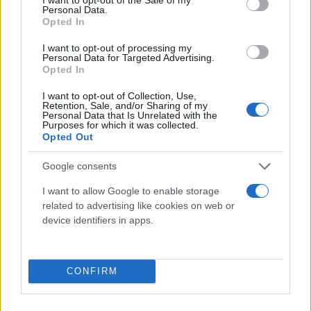
άνοιγμα σε Θεσσαλονίκη - Καλαμάτα
Personal Data.
Opted In
Μετά από σχεδόν τρία χρόνια απραξίας τα ρωσικών
συμφερόντων σούπερ μάρκετ Mere δείχνουν ξανά σημεία ζωής
I want to opt-out of processing my
επιστρέφοντας στη Θεσσαλονίκη και επεκτείνοντας την
Personal Data for Targeted Advertising.
δραστηριότητα της στην Καλαμάτα.
Opted In
Κωστής
I want to opt-out of Collection, Use,
04.11.2024 11:37
Retention, Sale, and/or Sharing of my
Χριστοδούλου
Personal Data that Is Unrelated with the
Purposes for which it was collected.
Opted Out
Google consents
I want to allow Google to enable storage
related to advertising like cookies on web or
device identifiers in apps.
CONFIRM
Νίκος Ανδρουλάκης από Γιαννιτσά: «Είναι εθνική