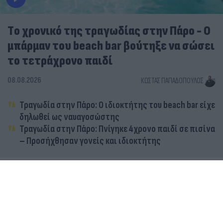
Tο χρονικό της τραγωδίας στην Πάρο - Ο
μπάρμαν του beach bar βούτηξε να σώσει
το τετράχρονο παιδί
08.08.2026
ΚΏΣΤΑΣ ΠΑΠΑΔΌΠΟΥΛΟΣ
Τραγωδία στην Πάρο: Ο ιδιοκτήτης του beach bar είχε
δηλωθεί ως ναυαγοσώστης
Τραγωδία στην Πάρο: Πνίγηκε 4χρονο παιδί σε πισίνα
– Προσήχθησαν γονείς και ιδιοκτήτης