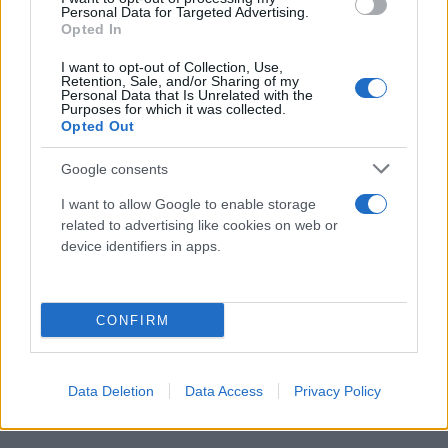
Personal Data for Targeted Advertising.
Opted In
Το bitcoin είχε κάποτε χαρακτηριστεί ως
“ψηφιακός χρυσός” και όπως φαίνεται πλέον
I want to opt-out of Collection, Use,
Retention, Sale, and/or Sharing of my
προσφέρει στους επενδυτές μία σχετικά ασφαλή
Personal Data that Is Unrelated with the
Purposes for which it was collected.
επιλογή πέραν των παραδοσιακών μετοχών και
Opted Out
των ομολόγων.
Google consents
I want to allow Google to enable storage
related to advertising like cookies on web or
device identifiers in apps.
CONFIRM
Data Deletion
Data Access
Privacy Policy