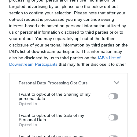
processing of your personal or sensitive information for
targeted advertising by us, please use the below opt-out
δημιουργεί ανησυχία στους επενδυτές και αν
section to confirm your selection. Please note that after your
κρατήσει για καιρό, είναι πιθανό να αντιστραφεί το
opt-out request is processed you may continue seeing
θετικό κλίμα που έχει δημιουργηθεί στη
interest-based ads based on personal information utilized by
συγκεκριμένη αγορά.
us or personal information disclosed to third parties prior to
your opt-out. You may separately opt-out of the further
disclosure of your personal information by third parties on the
Όμως, όπως τονίζουν οι ειδικοί, μία ακόμα αιτία
IAB’s list of downstream participants. This information may
της μεγάλης ανόδου των κρυπτονομισμάτων τις
also be disclosed by us to third parties on the
IAB’s List of
Downstream Participants
that may further disclose it to other
τελευταίες ημέρες είναι και ο φόβος.
third parties.
Καθώς οι επενδυτές προσπαθούν να
Please note that this website/app uses one or more Google
Personal Data Processing Opt Outs
services and may gather and store information including but
διαφοροποιήσουν το χαρτοφυλάκιό τους εν μέσω
not limited to your visit or usage behaviour. You may click to
I want to opt-out of the Sharing of my
της παγκόσμιας ανησυχίας που δημιουργούν
personal data.
grant or deny consent to Google and its third-party tags to
Opted In
γεγονότα όπως η αναταραχή στη Μέση Ανατολή,
use your data for below specified purposes in below Google
consent section.
δεν είναι λίγοι αυτό που στρέφονται στο bitcoin
I want to opt-out of the Sale of my
Personal Data.
θεωρώντας το κάτι σαν “ψηφιακό ασφαλές
Opted In
καταφύγιο”.
I want to opt-out of processing my