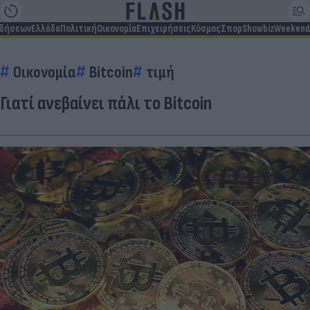
ιδήσεων
Ελλάδα
Πολιτική
Οικονομία
Επιχειρήσεις
Κόσμος
Σπορ
Showbiz
Weekend
Οικονομία
Bitcoin
τιμή
Γιατί ανεβαίνει πάλι το Bitcoin