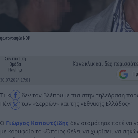
φωτογραφία NDP
Συντακτική
Κάνε κλικ και δες περισσότ
Ομάδα
Flash.gr
30.07.2024 17:01
Τι κι αν δεν τον βλέπουμε πια στην τηλεόραση πα
Πέντε», των «Σερρών» και της «Εθνικής Ελλάδος»;
Ο
Γιώργος Καπουτζίδης
δεν σταμάτησε ποτέ να γ
με κορυφαίο το «Όποιος θέλει να χωρίσει, να σηκώσε