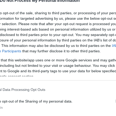
Do Not Process My Personal Information
μου θεατρικό έργο! Πέρασα τόσο ωραία και γέλασα 
 χειμώνα! Έρχεται Η ΚΑΡΥΑΤΙΔΑ!», έγραψε ο Γιώργος
to opt-out of the sale, sharing to third parties, or processing of your per
formation for targeted advertising by us, please use the below opt-out s
r selection. Please note that after your opt-out request is processed y
eing interest-based ads based on personal information utilized by us or
disclosed to third parties prior to your opt-out. You may separately opt-
losure of your personal information by third parties on the IAB’s list of
. This information may also be disclosed by us to third parties on the
IA
Participants
that may further disclose it to other third parties.
 that this website/app uses one or more Google services and may gath
including but not limited to your visit or usage behaviour. You may click 
 to Google and its third-party tags to use your data for below specifi
ogle consent section.
l Data Processing Opt Outs
o opt-out of the Sharing of my personal data.
In