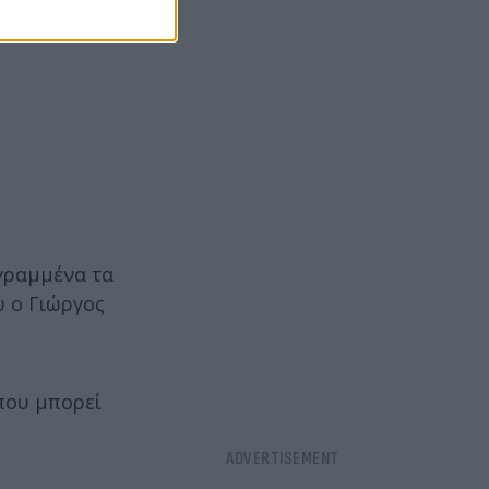
 γραμμένα τα
υ ο Γιώργος
 που μπορεί