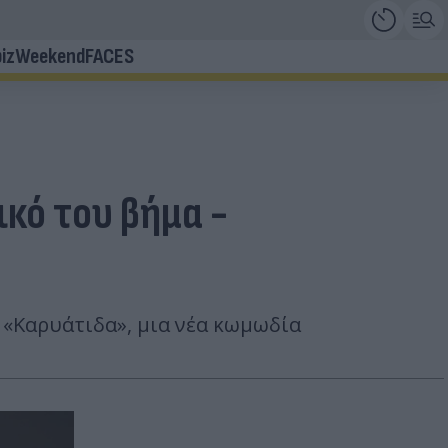
iz
Weekend
FACES
κό του βήμα -
ν «Καρυάτιδα», μια νέα κωμωδία