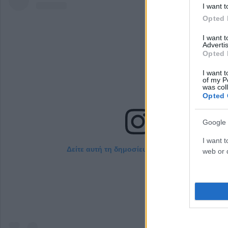
I want t
Opted 
I want 
Advertis
Opted 
I want t
of my P
was col
Opted 
Google 
I want t
Δείτε αυτή τη δημοσίευση στο Instagram.
web or d