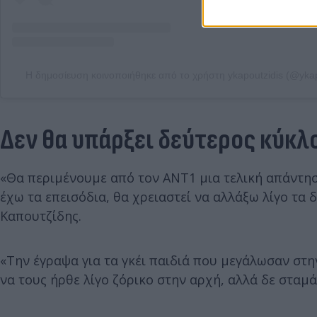
Η δημοσίευση κοινοποιήθηκε από το χρήστη ykapoutzidis (@ykap
Δεν θα υπάρξει δεύτερος κύκλ
«Θα περιμένουμε από τον ΑΝΤ1 μια τελική απάντηση
έχω τα επεισόδια, θα χρειαστεί να αλλάξω λίγο τα 
Καπουτζίδης.
«Την έγραψα για τα γκέι παιδιά που μεγάλωσαν στην
να τους ήρθε λίγο ζόρικο στην αρχή, αλλά δε σταμ