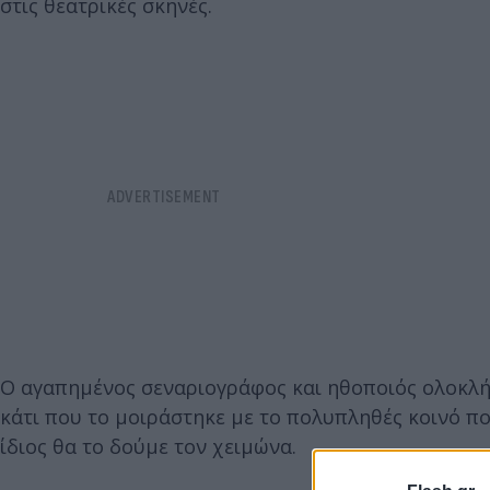
στις θεατρικές σκηνές.
Ο αγαπημένος σεναριογράφος και ηθοποιός ολοκλή
κάτι που το μοιράστηκε με το πολυπληθές κοινό π
ίδιος θα το δούμε τον χειμώνα.