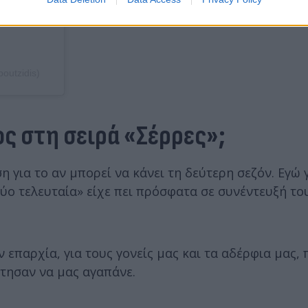
outzidis)
ος στη σειρά «Σέρρες»;
 για το αν μπορεί να κάνει τη δεύτερη σεζόν. Εγώ
δύο τελευταία» είχε πει πρόσφατα σε συνέντευξή το
 επαρχία, για τους γονείς μας και τα αδέρφια μας,
άτησαν να μας αγαπάνε.