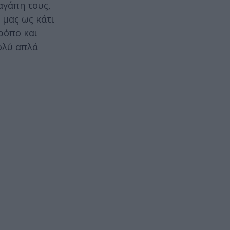
αγάπη τους,
 μας ως κάτι
ρόπο και
πολύ απλά