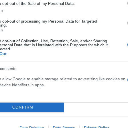
o opt-out of the Sale of my Personal Data.
In
to opt-out of processing my Personal Data for Targeted
ing.
In
o opt-out of Collection, Use, Retention, Sale, and/or Sharing
ersonal Data that Is Unrelated with the Purposes for which it
lected.
Out
consents
o allow Google to enable storage related to advertising like cookies on
evice identifiers in apps.
CONFIRM
Data Deletion
Data Access
Privacy Policy