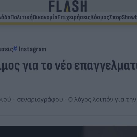
λάδα
Πολιτική
Οικονομία
Επιχειρήσεις
Κόσμος
Σπορ
Showb
σεις
Instagram
μος για το νέο επαγγελματι
οιού – σεναριογράφου - Ο λόγος λοιπόν για τη