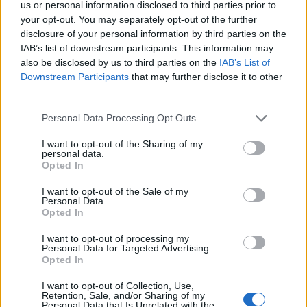
us or personal information disclosed to third parties prior to
εγκυρότητα του αποτελέσματος που θα προκύψει.
your opt-out. You may separately opt-out of the further
disclosure of your personal information by third parties on the
IAB’s list of downstream participants. This information may
Το αίτημα της θα κριθεί από δικαστήριο, το οποίο
also be disclosed by us to third parties on the
IAB’s List of
θα ορίσει συμβολαιογράφο, που θα αποφανθεί
Downstream Participants
that may further disclose it to other
εντός 4 μηνών και η απόφαση αυτή θα
third parties.
επικυρώνεται κατά κανόνα από δικαστική
Please note that this website/app uses one or more Google
Personal Data Processing Opt Outs
απόφαση.
services and may gather and store information including but
not limited to your visit or usage behaviour. You may click to
I want to opt-out of the Sharing of my
personal data.
grant or deny consent to Google and its third-party tags to
Opted In
use your data for below specified purposes in below Google
consent section.
I want to opt-out of the Sale of my
Personal Data.
Opted In
I want to opt-out of processing my
Personal Data for Targeted Advertising.
Opted In
I want to opt-out of Collection, Use,
Retention, Sale, and/or Sharing of my
Personal Data that Is Unrelated with the