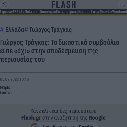
ιδήσεων
Ελλάδα
Πολιτική
Οικονομία
Επιχειρήσεις
Κόσμος
Σπορ
Showbiz
Weekend
Ελλάδα
Γιώργος Τράγκας
Γιώργος Τράγκας: Το δικαστικό συμβούλιο
είπε «όχι» στην αποδέσμευση της
περιουσίας του
05.09.2022 10:46
Μαρία
Ευσταθίου
Κάνε κλικ και δες περισσότερο
Flash.gr
στην αναζήτηση της
Google