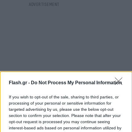
Flash.gr -
Do Not Process My Personal Information
If you wish to opt-out of the sale, sharing to third parties, or
processing of your personal or sensitive information for
Αυτό σημαίνει ότι, αποδέχεται την περιουσία του,
targeted advertising by us, please use the below opt-out
αφού προηγουμένως ολοκληρωθεί ο εξονυχιστικός
section to confirm your selection. Please note that after your
έλεγχος του συνόλου της, κατά το ενεργητικό και
opt-out request is processed you may continue seeing
interest-based ads based on personal information utilized by
το παθητικό της και εκ προιμίου αποδέχεται την