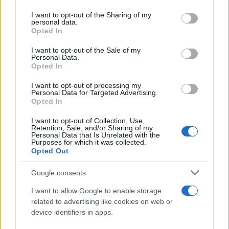
χρονικό διάστημα, δηλαδή να γίνει ο ίδιος ο ΣΥΡΙΖΑ
services and may gather and store information including but
κάτι άλλο και αυτό δεν έγινε. Εννοώ ότι δεν έγινε σε
not limited to your visit or usage behaviour. You may click to
I want to opt-out of the Sharing of my
personal data.
grant or deny consent to Google and its third-party tags to
πολύ καλύτερους όρους», ανέφερε χαρακτηριστικά.
Opted In
use your data for below specified purposes in below Google
«Έχει τέτοιο μέγεθος ο Αλέξης Τσίπρας, που
consent section.
I want to opt-out of the Sale of my
νομίζω θα αποφασίσει μόνος του τι θα κάνει»,
Personal Data.
Opted In
κατέληξε ο πρώην βουλευτής του ΣΥΡΙΖΑ.
I want to opt-out of processing my
Personal Data for Targeted Advertising.
Opted In
I want to opt-out of Collection, Use,
Retention, Sale, and/or Sharing of my
Personal Data that Is Unrelated with the
Purposes for which it was collected.
Opted Out
Google consents
I want to allow Google to enable storage
related to advertising like cookies on web or
device identifiers in apps.