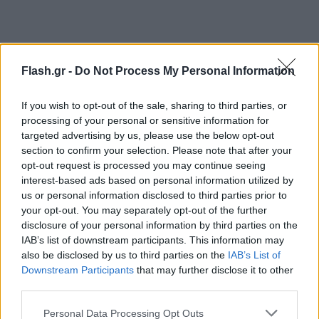
Flash.gr -
Do Not Process My Personal Information
If you wish to opt-out of the sale, sharing to third parties, or
processing of your personal or sensitive information for
targeted advertising by us, please use the below opt-out
section to confirm your selection. Please note that after your
opt-out request is processed you may continue seeing
interest-based ads based on personal information utilized by
Απαντώντας σε ερώτηση για το εάν υπάρχει
us or personal information disclosed to third parties prior to
ενδεχόμενο να δημιουργήσει ο Αλέξης Τσίπρας
your opt-out. You may separately opt-out of the further
κάτι νέο, είπε ότι δεν γνωρίζει τίποτα παραπάνω
disclosure of your personal information by third parties on the
από όσα έχουν δει το φως της δημοσιότητας.
IAB’s list of downstream participants. This information may
also be disclosed by us to third parties on the
IAB’s List of
Downstream Participants
that may further disclose it to other
«Νομίζω ότι είχε δεκαπλάσιες δυνατότητες και
third parties.
όπλα να κάνει αυτό το πράγμα το προηγούμενο
Please note that this website/app uses one or more Google
Personal Data Processing Opt Outs