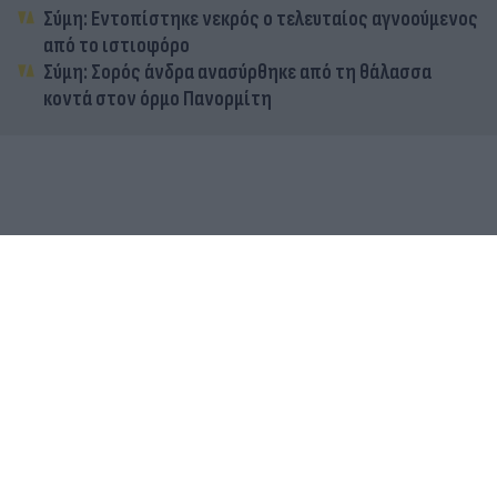
Σύμη: Εντοπίστηκε νεκρός ο τελευταίος αγνοούμενος
από το ιστιοφόρο
Σύμη: Σορός άνδρα ανασύρθηκε από τη θάλασσα
κοντά στον όρμο Πανορμίτη