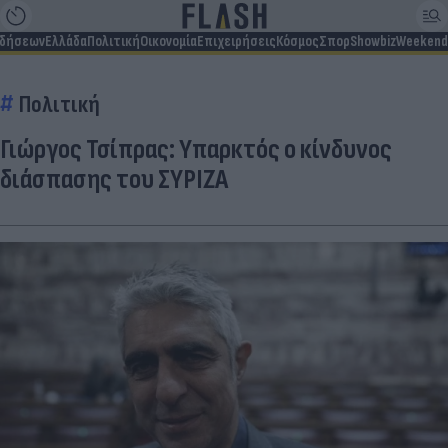
ιδήσεων
Ελλάδα
Πολιτική
Οικονομία
Επιχειρήσεις
Κόσμος
Σπορ
Showbiz
Weekend
Πολιτική
Γιώργος Τσίπρας: Yπαρκτός ο κίνδυνος
διάσπασης του ΣΥΡΙΖΑ