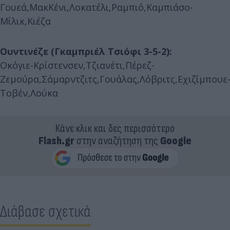
Γουεά,ΜακΚένι,Λοκατέλι,Ραμπιό,Καμπιάσο-
Μίλικ,Κιέζα
Ουντινέζε (Γκαμπριέλ Τσιόφι 3-5-2):
Οκόγιε-Κρίστενσεν,Τζιανέτι,Πέρεζ-
Ζεμούρα,Σάμαρντζιτς,Γουάλας,Λόβριτς,Εχιζίμπουε
Τοβέν,Λούκα
Κάνε κλικ και δες περισσότερο
Flash.gr
στην αναζήτηση της
Google
Διάβασε σχετικά