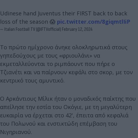
Udinese hand Juventus their FIRST back to back
loss of the season 😱
pic.twitter.com/8giqmtlIiP
— Italian Football TV (@IFTVofficial)
February 12, 2024
Το πρώτο ημίχρονο άνηκε ολοκληρωτικά στους
γηπεδούχους με τους «φριουλάνι» να
εκμεταλλεύονται το ριμπάουντ που πήρε ο
Τζιανέτι και να παίρνουν κεφάλι στο σκορ, με τον
κεντρικό τους αμυντικό.
Ο Αρκάντιους Μίλικ ήταν ο μοναδικός παίκτης που
απείλησε την εστία του Οκόγιε, με τη μεγαλύτερη
ευκαιρία να έρχεται στο 42', έπειτα από κεφαλιά
του Πολωνού και ενστικτώδη επέμβαση του
Νιγηριανού.