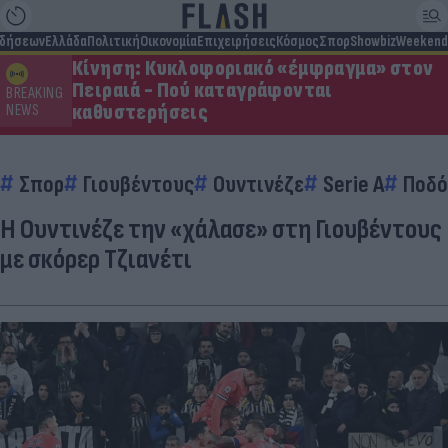
ιδήσεων
Ελλάδα
Πολιτική
Οικονομία
Επιχειρήσεις
Κόσμος
Σπορ
Showbiz
Weekend
Κίνηση: Κυκλοφοριακό «έμφραγμα» στον
Πειραιά - Πού καταγράφονται
BREAKING
καθυστερήσεις
NEWS
Σπορ
Γιουβέντους
Ουντινέζε
Serie A
Ποδό
Η Ουντινέζε την «χάλασε» στη Γιουβέντους
με σκόρερ Τζιανέτι