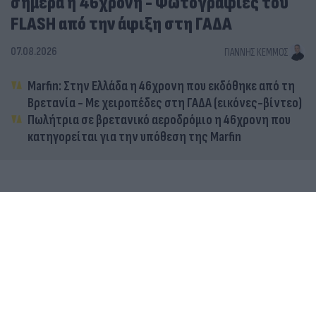
σήμερα η 46χρονη - Φωτογραφίες του
FLASH από την άφιξη στη ΓΑΔΑ
07.08.2026
ΓΙΆΝΝΗΣ ΚΈΜΜΟΣ
Marfin: Στην Ελλάδα η 46χρονη που εκδόθηκε από τη
Βρετανία - Με χειροπέδες στη ΓΑΔΑ (εικόνες-βίντεο)
Πωλήτρια σε βρετανικό αεροδρόμιο η 46χρονη που
κατηγορείται για την υπόθεση της Marfin