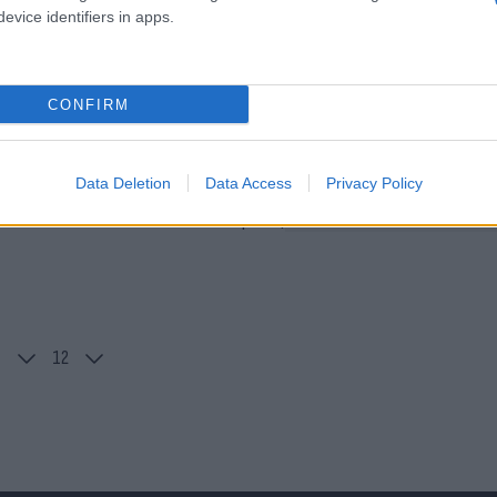
Παναγιώτης
evice identifiers in apps.
Αλεξανδρόπουλος
ματοδότηση για τις
τέχνη»
CONFIRM
Data Deletion
Data Access
Privacy Policy
Ηλίας
Λιβάνιος
1
2