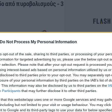
δο από πυροβολισμούς - 3
Αγγελική
Γιαννακού
Do Not Process My Personal Information
 τη βάση του αετού έξω
to opt-out of the sale, sharing to third parties, or processing of your per
formation for targeted advertising by us, please use the below opt-out s
r selection. Please note that after your opt-out request is processed y
eing interest-based ads based on personal information utilized by us or
disclosed to third parties prior to your opt-out. You may separately opt-
Μαρία
losure of your personal information by third parties on the IAB’s list of
Ευσταθίου
. This information may also be disclosed by us to third parties on the
IA
ή θεατές που έχουν
Participants
that may further disclose it to other third parties.
 that this website/app uses one or more Google services and may gath
including but not limited to your visit or usage behaviour. You may click 
 to Google and its third-party tags to use your data for below specifi