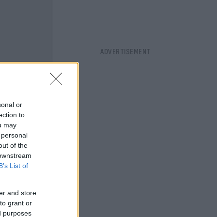
sonal or
ection to
ou may
 personal
out of the
 downstream
B’s List of
er and store
to grant or
ed purposes