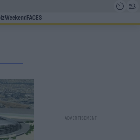
iz
Weekend
FACES