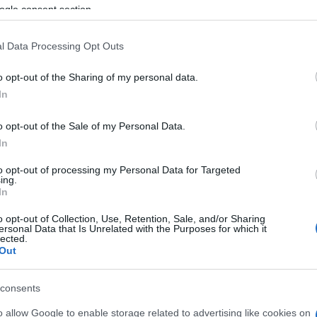
ogle consent section.
Ηλίας
Λιβάνιος
l Data Processing Opt Outs
o opt-out of the Sharing of my personal data.
In
o opt-out of the Sale of my Personal Data.
In
to opt-out of processing my Personal Data for Targeted
ing.
In
o opt-out of Collection, Use, Retention, Sale, and/or Sharing
ονται σε γήπεδα τένις
ersonal Data that Is Unrelated with the Purposes for which it
lected.
Out
consents
o allow Google to enable storage related to advertising like cookies on