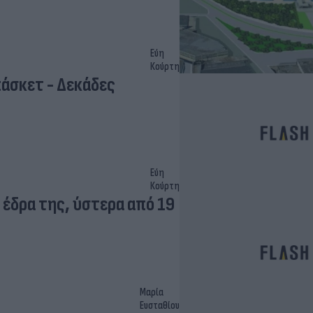
Εύη
Κούρτη
πάσκετ - Δεκάδες
Εύη
Κούρτη
 έδρα της, ύστερα από 19
Μαρία
Ευσταθίου