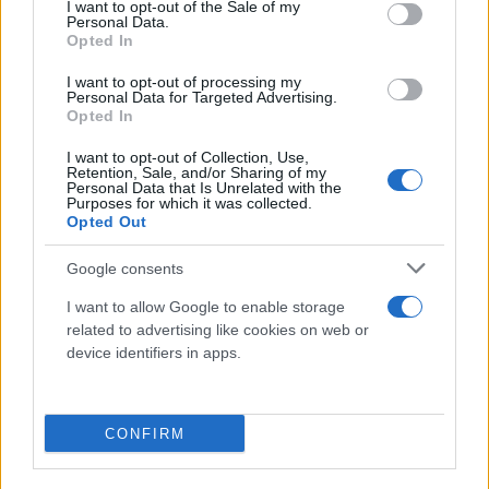
consent section.
I want to opt-out of the Sale of my
Personal Data.
ΙΣΠΑΝΙΑ
(Σκαριόλο): Μπράουν 7 (3/10 σουτ, 7
Opted In
ασίστ, 7 λάθη), Φερνάντεθ, Λόπεζ-Αροστέγκι 2,
I want to opt-out of processing my
Αλντάμα 27 (6/8 τρίποντα), Μπριθουέλα 2, Ντίαθ, Γ.
Personal Data for Targeted Advertising.
Opted In
Ερνανγκόμεθ 2, Β. Ερνανγκόμεθ 14, Γκαρούμπα 3,
Αμπρίνες 6 (1), Γιουλ 17 (5/15 τρίποντα)
I want to opt-out of Collection, Use,
Retention, Sale, and/or Sharing of my
Personal Data that Is Unrelated with the
Purposes for which it was collected.
Opted Out
Google consents
I want to allow Google to enable storage
related to advertising like cookies on web or
device identifiers in apps.
CONFIRM