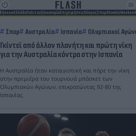
ιδήσεων
Ελλάδα
Πολιτική
Οικονομία
Επιχειρήσεις
Κόσμος
Σπορ
Showbiz
Weekend
Σπορ
Αυστραλία
Ισπανία
Ολυμπιακοί Αγών
Γκίντεϊ από άλλον πλανήτη και πρώτη νίκη
για την Αυστραλία κόντρα στην Ισπανία
Η Αυστραλία ήταν καταιγιστική και πήρε την νίκη
στην πρεμιέρα του τουρνουά μπάσκετ των
Ολυμπιακών Αγώνων, επικρατώντας 92-80 της
Ισπανίας.