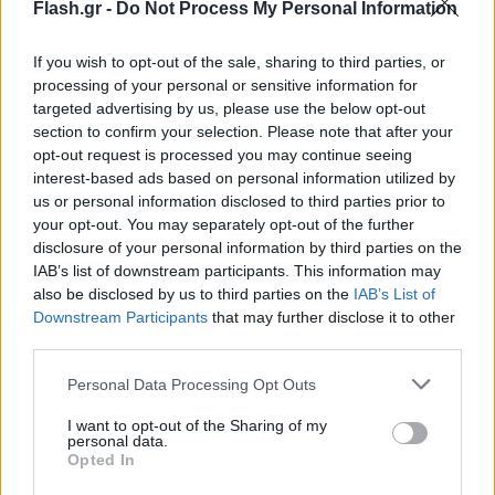
Flash.gr -
Do Not Process My Personal Information
If you wish to opt-out of the sale, sharing to third parties, or
processing of your personal or sensitive information for
targeted advertising by us, please use the below opt-out
section to confirm your selection. Please note that after your
opt-out request is processed you may continue seeing
interest-based ads based on personal information utilized by
us or personal information disclosed to third parties prior to
your opt-out. You may separately opt-out of the further
disclosure of your personal information by third parties on the
ΤΑ ΔΕΚΑΛΕΠΤΑ:
31-21, 49-42, 69-60, 92-80
IAB’s list of downstream participants. This information may
also be disclosed by us to third parties on the
IAB’s List of
ΑΥΣΤΡΑΛΙΑ
(Γκούρτζαν): Ντάνιελς 13 (3 τρίποντα, 7
Downstream Participants
that may further disclose it to other
third parties.
ριμπάουντ), Γκίντι 17 (2 τρίποντα, 8 ριμπάουντ, 8
ασίστ, 5 λάθη), Μιλς 19 (3/6 τρίποντα, 5 λάθη),
Please note that this website/app uses one or more Google
Personal Data Processing Opt Outs
services and may gather and store information including but
Γκριν, Ινγκλς, Ντελαβεντόβα, Λάνταλ 20 (1
not limited to your visit or usage behaviour. You may click to
I want to opt-out of the Sharing of my
τρίποντο, 9 ριμπάουντ, 5 ασίστ), Κέι 8, ΜακΒέι 13
personal data.
grant or deny consent to Google and its third-party tags to
Opted In
(3/6 τρίποντα, 7 ριμπάουντ), Μάνγκαϊ 2
use your data for below specified purposes in below Google