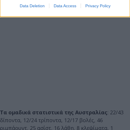
Data Deletion
Data Access
Privacy Policy
Τα ομαδικά στατιστικά της Αυστραλίας
: 22/43
δίποντα, 12/24 τρίποντα, 12/17 βολές, 46
ριμπάουντ, 25 ασίστ, 16 λάθη, 8 κλεψίματα, 1