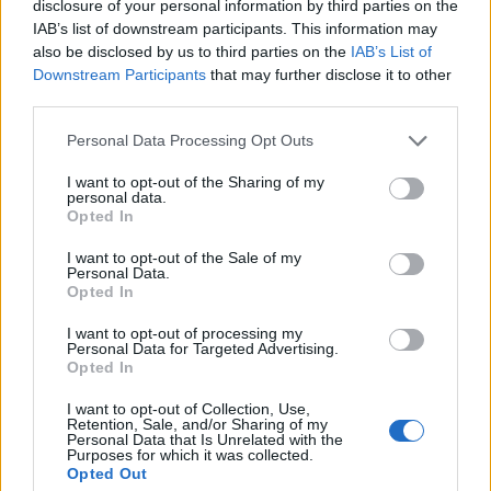
Χριστόδουλος
disclosure of your personal information by third parties on the
04.08.2026 13:00
Σκούντας
IAB’s list of downstream participants. This information may
also be disclosed by us to third parties on the
IAB’s List of
Downstream Participants
that may further disclose it to other
third parties.
Please note that this website/app uses one or more Google
Personal Data Processing Opt Outs
services and may gather and store information including but
not limited to your visit or usage behaviour. You may click to
I want to opt-out of the Sharing of my
personal data.
grant or deny consent to Google and its third-party tags to
Opted In
use your data for below specified purposes in below Google
consent section.
I want to opt-out of the Sale of my
Personal Data.
Opted In
Θέουτα - Μεταναστευτική κρίση: Η Αθήνα
I want to opt-out of processing my
στηρίζει με αστερίσκο την Ισπανία, θέλει άθικτη
Personal Data for Targeted Advertising.
Opted In
τη Σένγκεν
I want to opt-out of Collection, Use,
Έχοντας την εμπειρία του Έβρου και με σαφή τη διάθεση για
Retention, Sale, and/or Sharing of my
σαφείς αποστάσεις από τη μεταναστευτική πολιτική του Πέδρο
Personal Data that Is Unrelated with the
Purposes for which it was collected.
Σάντσεθ, ο κ. Πλεύρης στην τηλεδιάσκεψη θα ξεκαθαρίσει τη
Opted Out
διαφωνία της Αθήνας με οποιαδήποτε σκέψη περί αναστολής