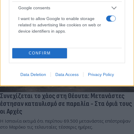
της Σένγκεν.
Google consents
Σπύρος
04.08.2026 07:00
Μουρελάτος
I want to allow Google to enable storage
related to advertising like cookies on web or
device identifiers in apps.
CONFIRM
Data Deletion
Data Access
Privacy Policy
Συνεχίζεται το χάος στη Θέουτα: Μετανάστες
έστησαν καταυλισμό σε παραλία - Στα όριά τους
οι Αρχές
Η Ισπανία εκτιμά ότι περίπου 69.500 μετανάστες επέστρεψαν
στο Μαρόκο τις τελευταίες τέσσερις ημέρες.