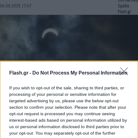
Συντακτική
04.08.2026 17:47
Ομάδα
Flash.gr
Flash.gr -
Do Not Process My Personal Information
If you wish to opt-out of the sale, sharing to third parties, or
processing of your personal or sensitive information for
Ολική έκλειψη Ηλίου: Το μικρό χωριό της
targeted advertising by us, please use the below opt-out
Ισπανίας που θα γίνει για λίγα λεπτά το κέντρο
section to confirm your selection. Please note that after your
του κόσμου
opt-out request is processed you may continue seeing
interest-based ads based on personal information utilized by
Το ισπανικό χωριό με τους λίγους κατοίκους που θα ζήσει στις
us or personal information disclosed to third parties prior to
12 Αυγούστου «δύο ηλιοβασιλέματα μέσα σε λίγα λεπτά».
your opt-out. You may separately opt-out of the further