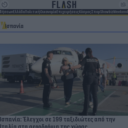
ιδήσεων
Ελλάδα
Πολιτική
Οικονομία
Επιχειρήσεις
Κόσμος
Σπορ
Showbiz
Weekend
Ισπανία
Ισπανία: Έλεγχοι σε 199 ταξιδιώτες από την
Ιταλία στα αεροδρόμια της χώρας