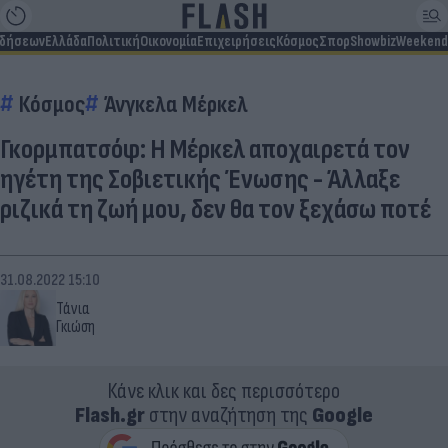
ιδήσεων
Ελλάδα
Πολιτική
Οικονομία
Επιχειρήσεις
Κόσμος
Σπορ
Showbiz
Weekend
Κόσμος
Άνγκελα Μέρκελ
Γκορμπατσόφ: H Μέρκελ αποχαιρετά τον
ηγέτη της Σοβιετικής Ένωσης - Άλλαξε
ριζικά τη ζωή μου, δεν θα τον ξεχάσω ποτέ
31.08.2022 15:10
Τάνια
Γκιώση
Κάνε κλικ και δες περισσότερο
Flash.gr
στην αναζήτηση της
Google