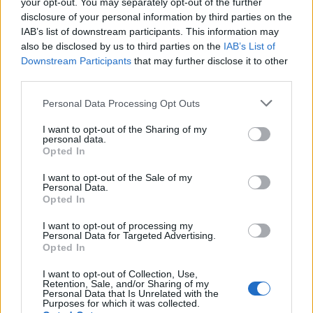
your opt-out. You may separately opt-out of the further
"Ωστόσο αυτήν τη φορά - σε αντίθεση με το 1953 -
disclosure of your personal information by third parties on the
δεν ξεκίνησε κανένα άρμα μάχης, δεν ρίφθηκε
IAB’s list of downstream participants. This information may
also be disclosed by us to third parties on the
IAB’s List of
κανένας πυροβολισμός. Αντί γι'αυτό, ο Μιχαήλ
Downstream Participants
that may further disclose it to other
Γκορμπατσόφ απηύθυνε στη γηράσκουσα ηγεσία
third parties.
της ΛΔΓ τη φράση 'Η ζωή τιμωρεί αυτόν που φτάνει
Please note that this website/app uses one or more Google
Personal Data Processing Opt Outs
πολύ αργά'".
services and may gather and store information including but
not limited to your visit or usage behaviour. You may click to
I want to opt-out of the Sharing of my
personal data.
grant or deny consent to Google and its third-party tags to
"Επιπλέον, επέτρεψε στην επανενωμένη Γερμανία
Opted In
use your data for below specified purposes in below Google
να γίνει μέλος του NATO", υπενθύμισε.
consent section.
I want to opt-out of the Sale of my
Personal Data.
Opted In
I want to opt-out of processing my
Personal Data for Targeted Advertising.
Opted In
I want to opt-out of Collection, Use,
Retention, Sale, and/or Sharing of my
Personal Data that Is Unrelated with the
Purposes for which it was collected.