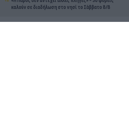
«Η Πάρος δεν αντέχει άλλες πληγές» - 30 φορείς
καλούν σε διαδήλωση στο νησί το Σάββατο 8/8