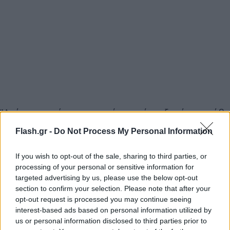
"Ακόμη και σήμερα μπορώ να νιώσω ξανά τον φόβο
που αισθανόμουν με πολλούς ανθρώπους στην ΛΔΓ
Flash.gr -
Do Not Process My Personal Information
το 1989, αυτόν του να μην ξέρεις αν θα ξεκινήσουν
ξανά τα άρματα μάχης όπως το 1953, όταν
If you wish to opt-out of the sale, sharing to third parties, or
φωνάξαμε 'Εμείς είμαστε ο λαός'", θυμάται η
processing of your personal or sensitive information for
targeted advertising by us, please use the below opt-out
πρώην καγκελάριος, αναφερόμενη στις
section to confirm your selection. Please note that after your
διαδηλώσεις στη ανατολική Γερμανία πολιτών που
opt-out request is processed you may continue seeing
αντιτίθεντο στο κομμουνιστικό καθεστώς.
interest-based ads based on personal information utilized by
us or personal information disclosed to third parties prior to