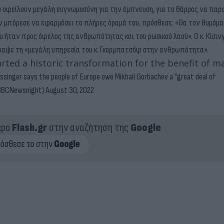
ου οφείλουν μεγάλη ευγνωμοσύνη για την έμπνευση, για το θάρρος να παρο
εν μπόρεσε να εφαρμόσει το πλήρες όραμά του, πρόσθεσε: «Θα τον θυμόμ
 ήταν προς όφελος της ανθρωπότητας και του ρωσικού λαού». Ο κ. Κίσινγ
γραψε τη «μεγάλη υπηρεσία του κ. Γκορμπατσόφ στην ανθρωπότητα».
rted a historic transformation for the benefit of m
ssinger says the people of Europe owe Mikhail Gorbachev a "great deal of
BBCNewsnight)
August 30, 2022
ερο
Flash.gr
στην αναζήτηση της
Google