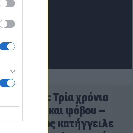
lash.gr
Σκιάθος: Τρία χρόνια
σιωπής και φόβου –
15χρονος κατήγγειλε