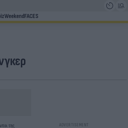
iz
Weekend
FACES
ινγκερ
ωποι της