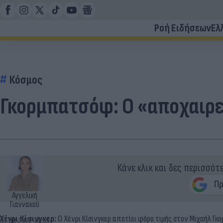
Ροή Ειδήσεων
Ελ
Κόσμος
Γκορμπατσόφ: Ο «αποχαιρε
Κάνε κλικ και δες περισσότ
Αγγελική
Γιαννακού
Χένρι Κίσινγκερ:
Ο Χένρι Κίσινγκερ αποτίει φόρο τιμής στον Μιχαήλ Γ
31.08.2022 14:55