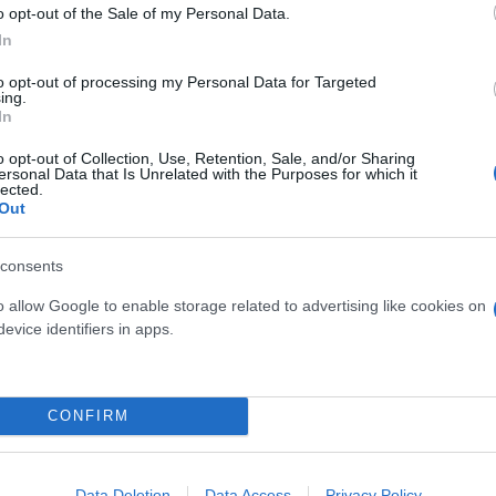
o opt-out of the Sale of my Personal Data.
In
 μην μένεις στο σκοτάδι... ακολούθησε το F
to opt-out of processing my Personal Data for Targeted
ing.
In
o opt-out of Collection, Use, Retention, Sale, and/or Sharing
ersonal Data that Is Unrelated with the Purposes for which it
lected.
Out
consents
o allow Google to enable storage related to advertising like cookies on
evice identifiers in apps.
CONFIRM
Data Deletion
Data Access
Privacy Policy