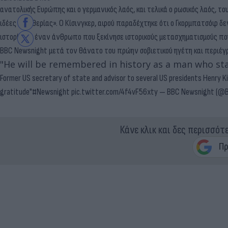
ανατολικής Ευρώπης και ο γερμανικός λαός, και τελικά ο ρωσικός λαός, τ
ιδέες ελευθερίας». Ο Κίσινγκερ, αφού παραδέχτηκε ότι ο Γκορμπατσόφ δ
ιστορία ως έναν άνθρωπο που ξεκίνησε ιστορικούς μετασχηματισμούς που
BBC Newsnight μετά τον θάνατο του πρώην σοβιετικού ηγέτη και περιέ
"He will be remembered in history as a man who sta
Former US secretary of state and advisor to several US presidents Henry Ki
gratitude"
#Newsnight
pic.twitter.com/4f4vF56xty
— BBC Newsnight (@
Κάνε κλικ και δες περισσότ