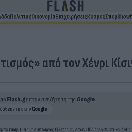
λάδα
Πολιτική
Οικονομία
Επιχειρήσεις
Κόσμος
Σπορ
Showb
τισμός» από τον Χένρι Κίσ
ερο
Flash.gr
στην αναζήτηση της
Google
κορμπατσόφ. Ο πρώην υπουργός Εξωτερικών των ΗΠΑ δήλωσε ότι «οι άνθρ