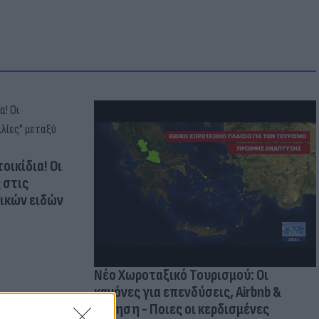
οικίδια! Οι
 στις
τικών ειδών
Νέο Χωροταξικό Τουρισμού: Οι
κανόνες για επενδύσεις, Airbnb &
δόμηση - Ποιες οι κερδισμένες