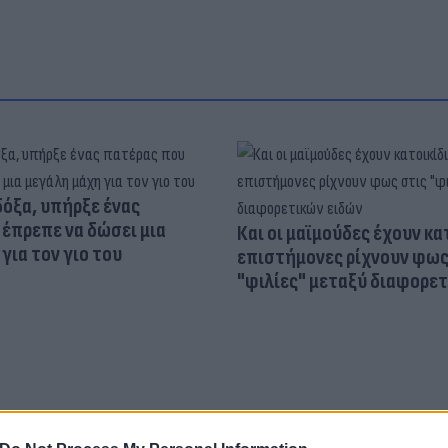
δόξα, υπήρξε ένας
έπρεπε να δώσει μια
Και οι μαϊμούδες έχουν κατ
για τον γιο του
επιστήμονες ρίχνουν φως
"φιλίες" μεταξύ διαφορε