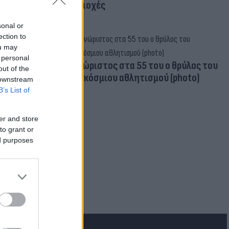
περιοχές
sonal or
ection to
ou may
 personal
Aγνώριστος στα 55 του ο θρύλος του
out of the
παγκόσμιου αθλητισμού (photo)
 downstream
B’s List of
er and store
to grant or
ed purposes
ρεατικά: Στα
- Φόβοι για