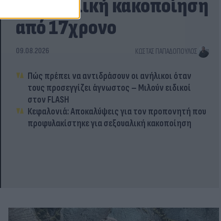
σεξουαλική κακοποίηση
από 17χρονο
09.08.2026
ΚΏΣΤΑΣ ΠΑΠΑΔΌΠΟΥΛΟΣ
Πώς πρέπει να αντιδράσουν οι ανήλικοι όταν
τους προσεγγίζει άγνωστος – Μιλούν ειδικοί
στον FLASH
Κεφαλονιά: Αποκαλύψεις για τον προπονητή που
προφυλακίστηκε για σεξουαλική κακοποίηση