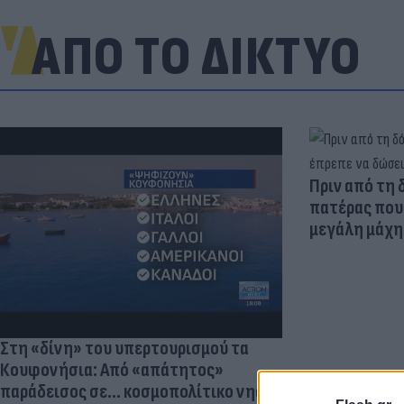
ΑΠΟ ΤΟ ΔΙΚΤΥΟ
Πριν από τη 
πατέρας που 
μεγάλη μάχη 
Στη «δίνη» του υπερτουρισμού τα
Κουφονήσια: Από «απάτητος»
παράδεισος σε... κοσμοπολίτικο νησί