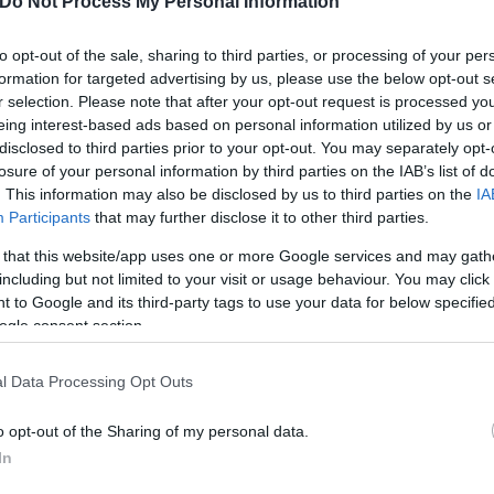
Do Not Process My Personal Information
to opt-out of the sale, sharing to third parties, or processing of your per
formation for targeted advertising by us, please use the below opt-out s
r selection. Please note that after your opt-out request is processed y
eing interest-based ads based on personal information utilized by us or
τίνια: 3,5 φορές
disclosed to third parties prior to your opt-out. You may separately opt-
 ο κίνδυνος σοβαρής
losure of your personal information by third parties on the IAB’s list of
ς κάκωσης
. This information may also be disclosed by us to third parties on the
IA
Participants
that may further disclose it to other third parties.
 that this website/app uses one or more Google services and may gath
including but not limited to your visit or usage behaviour. You may click 
 to Google and its third-party tags to use your data for below specifi
ogle consent section.
Είδος... πολυτελείας τα κ
ύψη οι τιμές στο μοσχάρι 
l Data Processing Opt Outs
νέο «ράλι» ανατιμήσεων
o opt-out of the Sharing of my personal data.
In