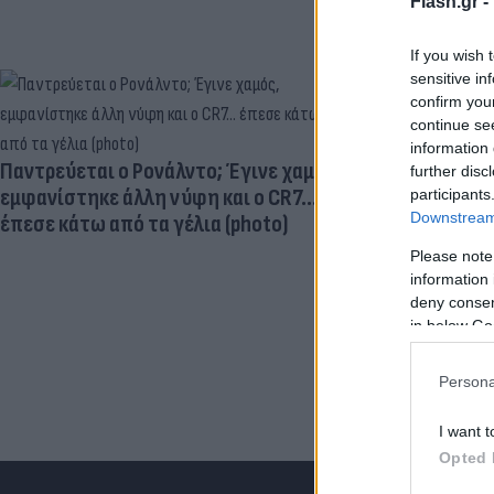
Flash.gr -
If you wish 
sensitive in
confirm you
continue se
Ηλεκτρικά πα
information 
μεγαλύτερος
Παντρεύεται ο Ρονάλντο; Έγινε χαμός,
further disc
εγκεφαλική
εμφανίστηκε άλλη νύφη και ο CR7…
participants
Downstream 
έπεσε κάτω από τα γέλια (photo)
Please note
information 
deny consent
in below Go
Persona
I want t
Opted 