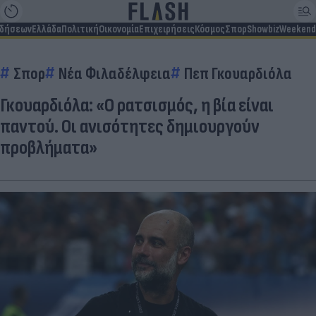
ιδήσεων
Ελλάδα
Πολιτική
Οικονομία
Επιχειρήσεις
Κόσμος
Σπορ
Showbiz
Weekend
Σπορ
Νέα Φιλαδέλφεια
Πεπ Γκουαρδιόλα
Γκουαρδιόλα: «Ο ρατσισμός, η βία είναι
παντού. Οι ανισότητες δημιουργούν
προβλήματα»