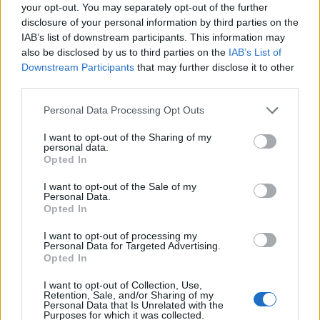
your opt-out. You may separately opt-out of the further
δήλωσε αρχικά στον Αντρέα Παλομπαρίνι ο
disclosure of your personal information by third parties on the
Καταλανός προπονητής.
IAB’s list of downstream participants. This information may
also be disclosed by us to third parties on the
IAB’s List of
Downstream Participants
that may further disclose it to other
«Όσα συνέβησαν στην Ελλάδα, συμβαίνουν και σε
third parties.
άλλες χώρες. Είναι θέμα κουλτούρας, παιδείας. Οι
Please note that this website/app uses one or more Google
Personal Data Processing Opt Outs
εκπαιδευτικοί πρέπει να αμείβονται καλύτερα,
services and may gather and store information including but
όσοι εργάζονται στον τομέα της υγείας πρέπει να
not limited to your visit or usage behaviour. You may click to
I want to opt-out of the Sharing of my
personal data.
grant or deny consent to Google and its third-party tags to
πληρώνονται καλύτερα, αλλά τελικά όσοι είναι
Opted In
use your data for below specified purposes in below Google
στην εξουσία, κλέβουν τα πάντα και έτσι
consent section.
I want to opt-out of the Sale of my
δυσκολεύει η κατάσταση», συμπλήρωσε ο Πεπ
Personal Data.
Opted In
Γκουαρδιόλα.
I want to opt-out of processing my
Personal Data for Targeted Advertising.
Opted In
I want to opt-out of Collection, Use,
Retention, Sale, and/or Sharing of my
Personal Data that Is Unrelated with the
Purposes for which it was collected.