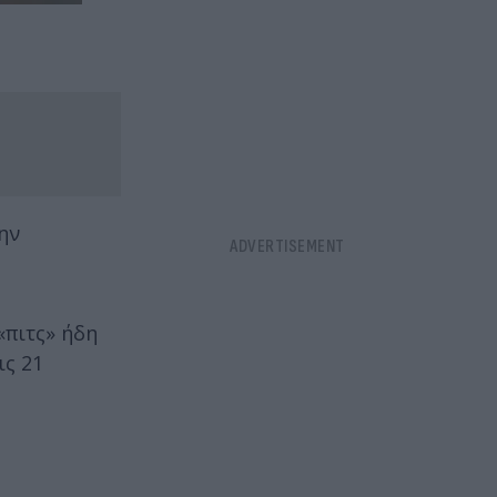
ην
«πιτς» ήδη
ις 21