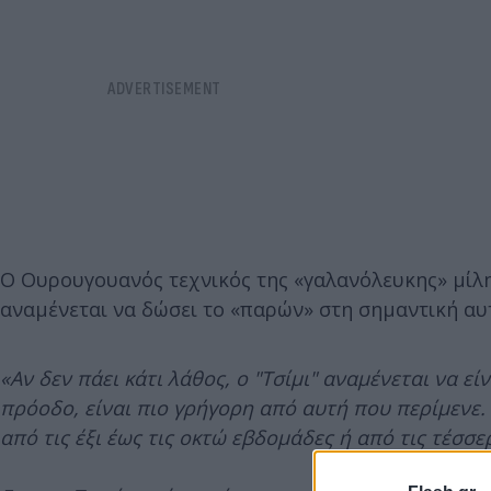
Ο Ουρουγουανός τεχνικός της «γαλανόλευκης» μίλησ
αναμένεται να δώσει το «παρών» στη σημαντική αυ
«Αν δεν πάει κάτι λάθος, ο "Τσίμι" αναμένεται να ε
πρόοδο, είναι πιο γρήγορη από αυτή που περίμενε. 
από τις έξι έως τις οκτώ εβδομάδες ή από τις τέσσερι