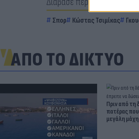
Διάβασε περισσότερα
Σπορ
Κώστας Τσιμίκας
Γκου
ΑΠΟ ΤΟ ΔΙΚΤΥΟ
Πριν από τη 
πατέρας που 
μεγάλη μάχη 