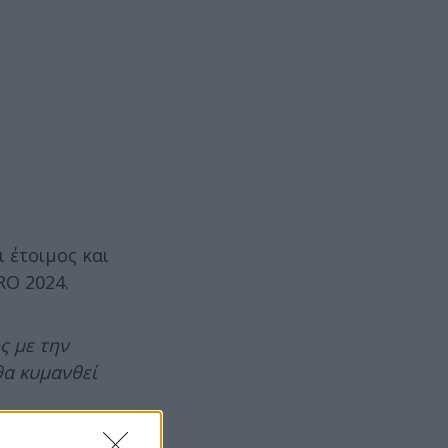
 έτοιμος και
RO 2024.
ς με την
θα κυμανθεί