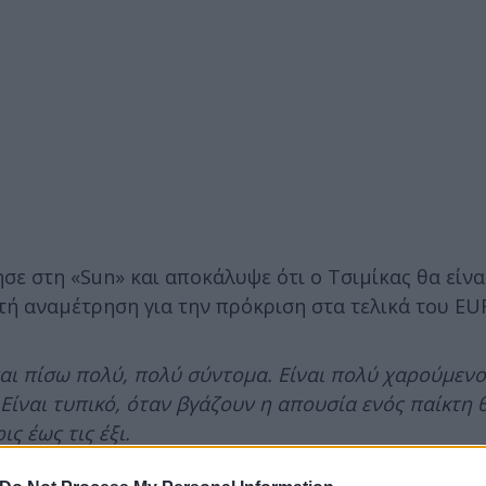
ε στη «Sun» και αποκάλυψε ότι ο Τσιμίκας θα είναι
τή αναμέτρηση για την πρόκριση στα τελικά του EU
ίναι πίσω πολύ, πολύ σύντομα. Είναι πολύ χαρούμενο
Είναι τυπικό, όταν βγάζουν η απουσία ενός παίκτη 
ς έως τις έξι.