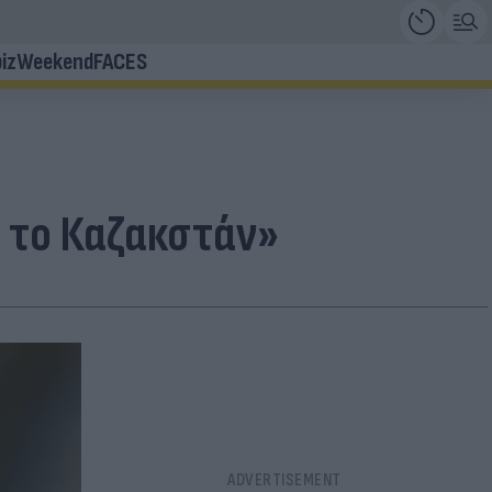
iz
Weekend
FACES
με το Καζακστάν»