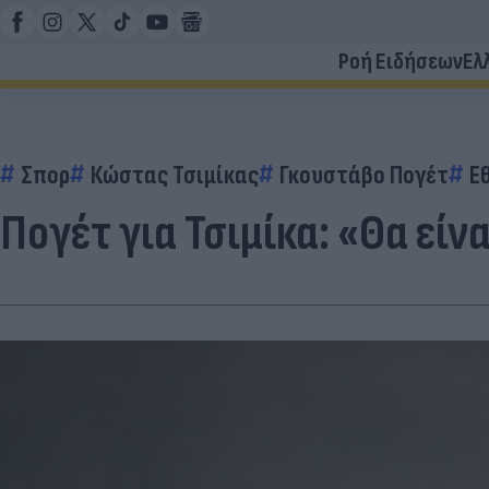
Ροή Ειδήσεων
Ελ
Σπορ
Κώστας Τσιμίκας
Γκουστάβο Πογέτ
Ε
Πογέτ για Τσιμίκα: «Θα είν