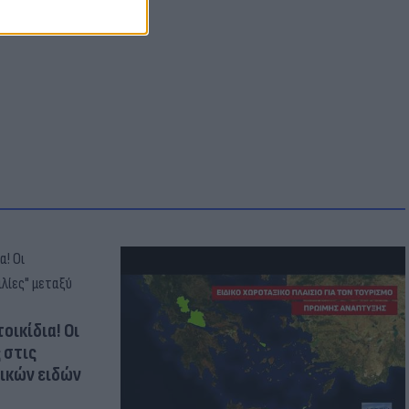
οικίδια! Οι
 στις
τικών ειδών