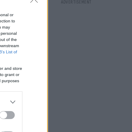
πόσο θα
άβο Πογέτ.
sonal or
ection to
ou may
 personal
out of the
 downstream
B’s List of
er and store
to grant or
ed purposes
ιμο του
ρό