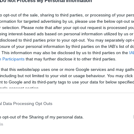
Do Not Process My Personal Information
ίο είναι φανταστικό. Φυσικά, εξαρτάται και από το 
αι σίγουρος ότι θα είναι διαθέσιμος»,
είπε ο Γκουστ
to opt-out of the sale, sharing to third parties, or processing of your per
formation for targeted advertising by us, please use the below opt-out s
r selection. Please note that after your opt-out request is processed y
eing interest-based ads based on personal information utilized by us or
disclosed to third parties prior to your opt-out. You may separately opt-
losure of your personal information by third parties on the IAB’s list of
. This information may also be disclosed by us to third parties on the
IA
Participants
that may further disclose it to other third parties.
 that this website/app uses one or more Google services and may gath
including but not limited to your visit or usage behaviour. You may click 
 to Google and its third-party tags to use your data for below specifi
ogle consent section.
l Data Processing Opt Outs
υλ κόντρα στην Άρσεναλ, έπειτα από δυνατό σπρώξ
o opt-out of the Sharing of my personal data.
και είχε ως αποτέλεσμα να υποστεί αυτόν τον σοβα
In