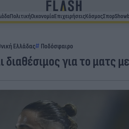
λάδα
Πολιτική
Οικονομία
Επιχειρήσεις
Κόσμος
Σπορ
Showb
θνική Ελλάδας
Ποδόσφαιρο
αι διαθέσιμος για το ματς 