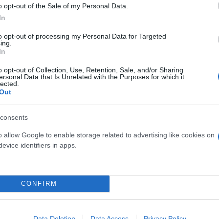
o opt-out of the Sale of my Personal Data.
In
ερο
Flash.gr
στην αναζήτηση της
Google
to opt-out of processing my Personal Data for Targeted
ing.
In
o opt-out of Collection, Use, Retention, Sale, and/or Sharing
ersonal Data that Is Unrelated with the Purposes for which it
lected.
Out
consents
o allow Google to enable storage related to advertising like cookies on
ίκα: «Δεν έμεινε πολύ»
evice identifiers in apps.
δας, χάνει τα playoffs του Euro
φυσιολογικό να μην μου έχει γίνει πρόταση ανανέ
τράει αντίστροφα για την επιστροφή του
CONFIRM
Data Deletion
Data Access
Privacy Policy