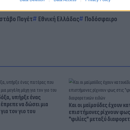
στάβο Πογέτ
Εθνική Ελλάδας
Ποδόσφαιρο
δόξα, υπήρξε ένας
έπρεπε να δώσει μια
Και οι μαϊμούδες έχουν κατ
για τον γιο του
επιστήμονες ρίχνουν φως
"φιλίες" μεταξύ διαφορε