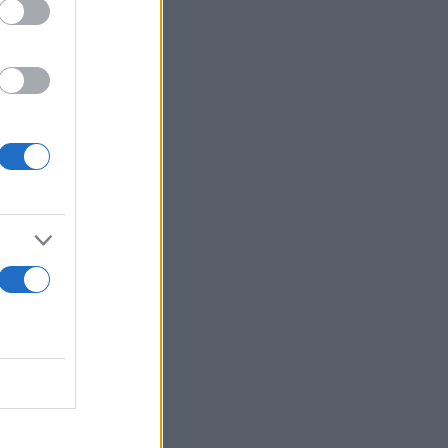
ωσης»