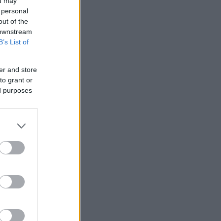
ou may
 personal
out of the
 downstream
B’s List of
er and store
to grant or
ed purposes