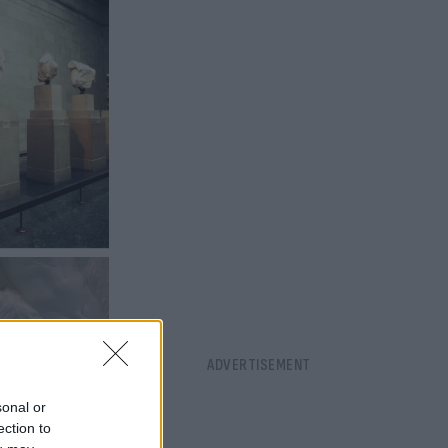
sonal or
ection to