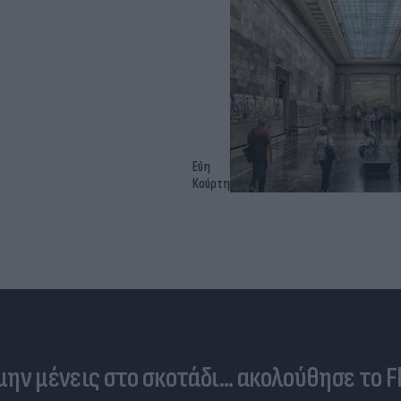
Εύη
Κούρτη
 μην μένεις στο σκοτάδι... ακολούθησε το F