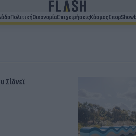
λάδα
Πολιτική
Οικονομία
Επιχειρήσεις
Κόσμος
Σπορ
Showb
υ Σίδνεϊ