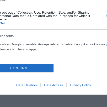
ν Ελλάδα
In
o opt-out of Collection, Use, Retention, Sale, and/or Sharing
ersonal Data that Is Unrelated with the Purposes for which it
lected.
Out
consents
o allow Google to enable storage related to advertising like cookies on
evice identifiers in apps.
Εύη
Κούρτη
CONFIRM
Data Deletion
Data Access
Privacy Policy