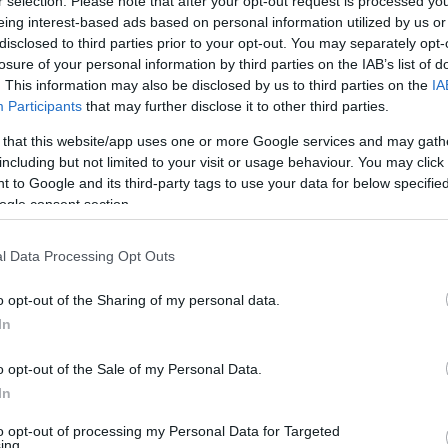
r selection. Please note that after your opt-out request is processed y
eing interest-based ads based on personal information utilized by us or
disclosed to third parties prior to your opt-out. You may separately opt-
losure of your personal information by third parties on the IAB’s list of
Εύη
. This information may also be disclosed by us to third parties on the
IA
Κούρτη
Participants
that may further disclose it to other third parties.
 «ζωντανεύει» την
 that this website/app uses one or more Google services and may gath
including but not limited to your visit or usage behaviour. You may click 
 to Google and its third-party tags to use your data for below specifi
ogle consent section.
l Data Processing Opt Outs
o opt-out of the Sharing of my personal data.
In
o opt-out of the Sale of my Personal Data.
Εύη
In
Κούρτη
ροφή με "αμοιβαίο
to opt-out of processing my Personal Data for Targeted
ing.