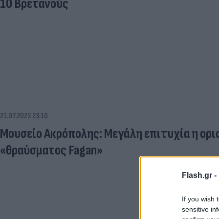
10 Βρετανούς
21.07.2023 23:10
Μουσείο Ακρόπολης: Μεγάλη επιτυχία η ορι
«θραύσματος Fagan»
Flash.gr -
If you wish 
sensitive in