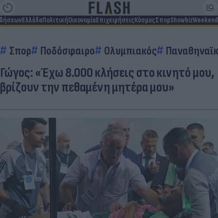
ιδήσεων
Ελλάδα
Πολιτική
Οικονομία
Επιχειρήσεις
Κόσμος
Σπορ
Showbiz
Weekend
Σπορ
Ποδόσφαιρο
Ολυμπιακός
Παναθηναϊ
Γώγος: «Έχω 8.000 κλήσεις στο κινητό μου,
βρίζουν την πεθαμένη μητέρα μου»