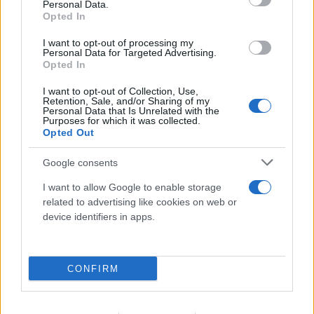
Personal Data.
Opted In
I want to opt-out of processing my
Personal Data for Targeted Advertising.
Opted In
I want to opt-out of Collection, Use,
Retention, Sale, and/or Sharing of my
Personal Data that Is Unrelated with the
Purposes for which it was collected.
Opted Out
Πραγματογνώμονας για το τροχαίο στις
Google consents
Σέρρες: «Κάτι απέσπασε την προσοχή του
I want to allow Google to enable storage
οδηγού»
related to advertising like cookies on web or
device identifiers in apps.
07.08.2026
CONFIRM