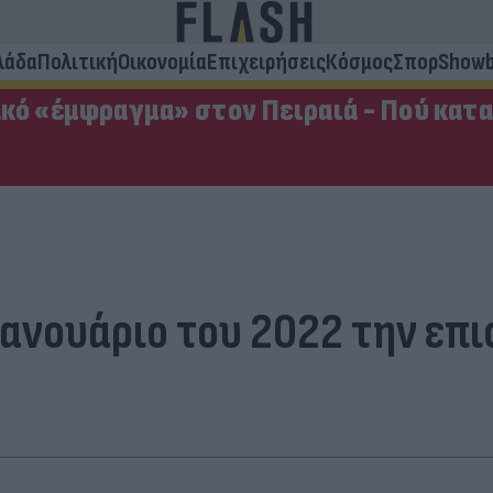
λάδα
Πολιτική
Οικονομία
Επιχειρήσεις
Κόσμος
Σπορ
Showb
κό «έμφραγμα» στον Πειραιά - Πού κατ
 Ιανουάριο του 2022 την ε