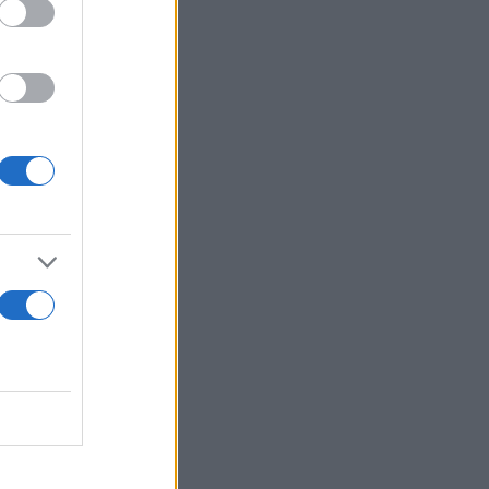
 τον τρόπο
πικό της