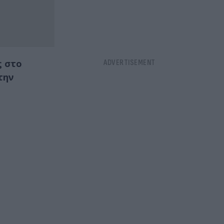
ς στο
την