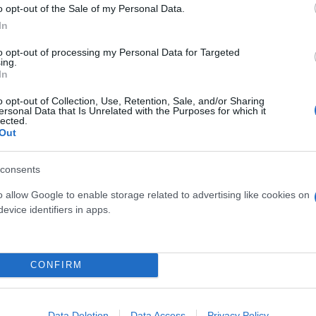
o opt-out of the Sale of my Personal Data.
In
ους πιο ταπεινούς και έχω εντυπωσιαστεί πολύ από
ο Πιντσάι.
to opt-out of processing my Personal Data for Targeted
ing.
In
α δύο νέα ρεπό που θα δώσει η εταιρεία στο προσω
o opt-out of Collection, Use, Retention, Sale, and/or Sharing
ersonal Data that Is Unrelated with the Purposes for which it
ίου.
lected.
Out
ερο
Flash.gr
στην αναζήτηση της
Google
consents
o allow Google to enable storage related to advertising like cookies on
evice identifiers in apps.
CONFIRM
Data Deletion
Data Access
Privacy Policy