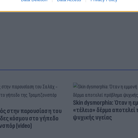
Skin dysmorphia: Όταν η ε
«τέλειο» δέρμα αποτελεί
ός στην παρουσίαση του
ψυχικής υγείας
άδες κόσμου στο γήπεδο
σπόρ (video)