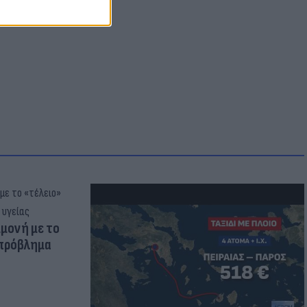
μμονή με το
 πρόβλημα