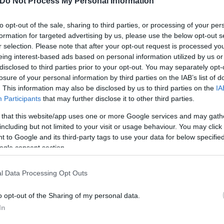
Do Not Process My Personal Information
λιφόρνια, το Facebook και η Apple, όπως και η Ama
to opt-out of the sale, sharing to third parties, or processing of your per
υτές προέβλεπαν μια επιστροφή το φθινόπωρο χάρη
formation for targeted advertising by us, please use the below opt-out s
 αναθεώρησαν τα σχέδιά τους λόγω του νέου κύματο
r selection. Please note that after your opt-out request is processed y
eing interest-based ads based on personal information utilized by us or
disclosed to third parties prior to your opt-out. You may separately opt-
losure of your personal information by third parties on the IAB’s list of
σεων, στον τομέα της τεχνολογίας ή σε άλλους, πο
. This information may also be disclosed by us to third parties on the
IA
υπαλλήλους τους.
Participants
that may further disclose it to other third parties.
 that this website/app uses one or more Google services and may gath
including but not limited to your visit or usage behaviour. You may click 
μεταξύ των εργαζομένων που επιθυμούν να επιστρέ
 to Google and its third-party tags to use your data for below specifi
 υγειονομική κρίση, αυτών που προτιμούν την τηλε
ogle consent section.
l Data Processing Opt Outs
πρόταση στους υπαλλήλους του να εργάζονται από τ
o opt-out of the Sharing of my personal data.
 Μαρκ Ζάκερμπεργκ έκρινε από την πλευρά του ότι
In
 να εργάζεται εξ αποστάσεως σε δέκα χρόνια.