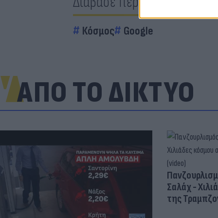
Διάβασε περισσότερα
Κόσμος
Google
ΑΠΟ ΤΟ ΔΙΚΤΥΟ
Πανζουρλισμ
Σαλάχ - Χιλι
της Τραμπζον