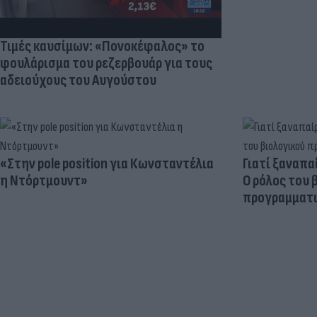
Τιμές καυσίμων: «Πονοκέφαλος» το
φουλάρισμα του ρεζερβουάρ για τους
αδειούχους του Αυγούστου
«Στην pole position για Κωνσταντέλια
Γιατί ξαναπα
η Ντόρτμουντ»
Ο ρόλος του 
προγραμματι