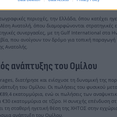
όσμο
εωγραφικές περιοχές, την Ελλάδα, όπου κατέχει ηγε
 Μέση Ανατολή, όπου διαμορφώνονται στρατηγικές ε
γικές συνεργασίες, με τη Gulf International στα 
αβία, που ανοίγουν τον δρόμο για τοπική παραγωγή 
ης Ανατολής.
λός ανάπτυξης του Ομίλου
ages, διατήρησε και ενίσχυσε τη δυναμική της πορ
ανάπτυξη του Ομίλου. Οι πωλήσεις του φυσικού μετ
 €89,4 εκατομμύρια, ενώ οι πωλήσεις των αναψυκτ
 €30 εκατομμύρια σε τζίρο. Η συνεχής επένδυση στ
ει τη σταθερή ηγετική θέση της ΧΗΤΟΣ στην εγχώρι
όσμια ανάπτυξη του Ομίλου.