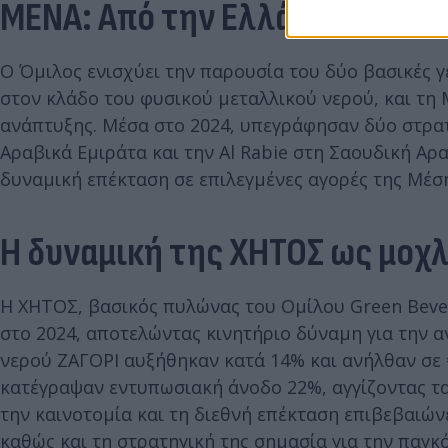
MENA: Από την Ελλάδα στον κ
Ο Όμιλος ενισχύει την παρουσία του δύο βασικές γ
στον κλάδο του φυσικού μεταλλικού νερού, και τη
ανάπτυξης. Μέσα στο 2024, υπεγράφησαν δύο στρατη
Αραβικά Εμιράτα και την Al Rabie στη Σαουδική Αρ
δυναμική επέκταση σε επιλεγμένες αγορές της Μέσ
Η δυναμική της ΧΗΤΟΣ ως μοχ
Η ΧΗΤΟΣ, βασικός πυλώνας του Ομίλου Green Bever
στο 2024, αποτελώντας κινητήριο δύναμη για την 
νερού ΖΑΓΟΡΙ αυξήθηκαν κατά 14% και ανήλθαν σε
κατέγραψαν εντυπωσιακή άνοδο 22%, αγγίζοντας τα
την καινοτομία και τη διεθνή επέκταση επιβεβαιών
καθώς και τη στρατηγική της σημασία για την παγκ