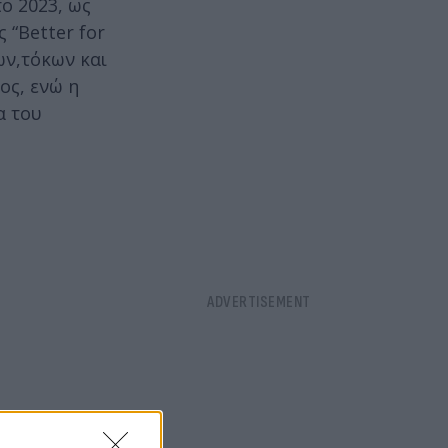
ο 2023, ως
 “Better for
ων,τόκων και
ος, ενώ η
α του