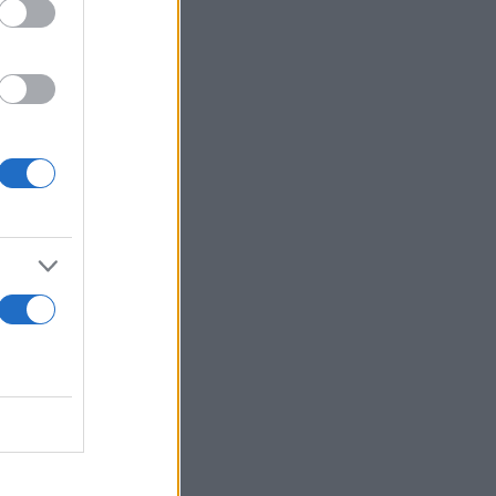
κθεσης για
ει τη
σμο