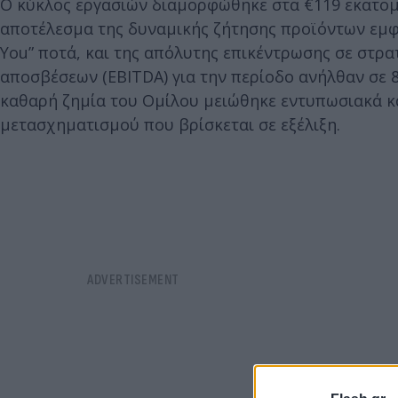
Ο κύκλος εργασιών διαμορφώθηκε στα €119 εκατομμ
αποτέλεσμα της δυναμικής ζήτησης προϊόντων εμφι
You” ποτά, και της απόλυτης επικέντρωσης σε στρ
αποσβέσεων (EBITDA) για την περίοδο ανήλθαν σε 8
καθαρή ζημία του Ομίλου μειώθηκε εντυπωσιακά κ
μετασχηματισμού που βρίσκεται σε εξέλιξη.