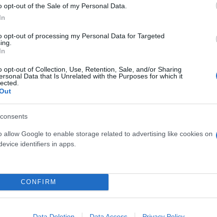
o opt-out of the Sale of my Personal Data.
025, ο Όμιλος θα προχωρήσει στη δημοσίευση της Έ
In
ρήσιμους στόχους. Η πρωτοβουλία αυτή υπογραμμίζ
to opt-out of processing my Personal Data for Targeted
πεύθυνης και βιώσιμης ανάπτυξης, με μακροπρόθε
ing.
 αγορά.
In
o opt-out of Collection, Use, Retention, Sale, and/or Sharing
ersonal Data that Is Unrelated with the Purposes for which it
lected.
Out
consents
o allow Google to enable storage related to advertising like cookies on
evice identifiers in apps.
CONFIRM
Data Deletion
Data Access
Privacy Policy