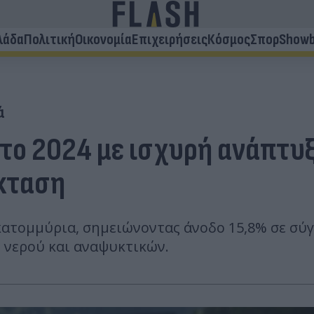
λάδα
Πολιτική
Οικονομία
Επιχειρήσεις
Κόσμος
Σπορ
Showb
ά
 το 2024 με ισχυρή ανάπτυ
έκταση
ατομμύρια, σημειώνοντας άνοδο 15,8% σε σύγκ
 νερού και αναψυκτικών.