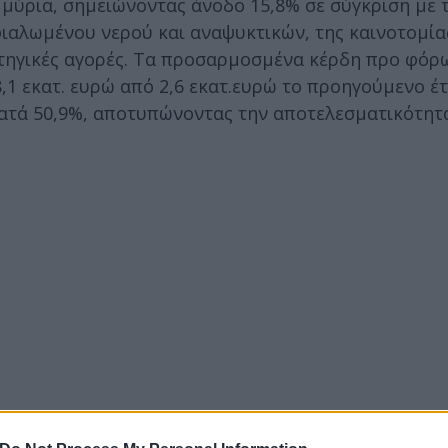
ύρια, σημειώνοντας άνοδο 15,8% σε σύγκριση με τ
αλωμένου νερού και αναψυκτικών, της καινοτομίας
ατηγικές αγορές. Τα προσαρμοσμένα κέρδη προ φόρ
,1 εκατ. ευρώ από 2,6 εκατ.ευρώ το προηγούμενο έτ
ατά 50,9%, αποτυπώνοντας την αποτελεσματικότητ