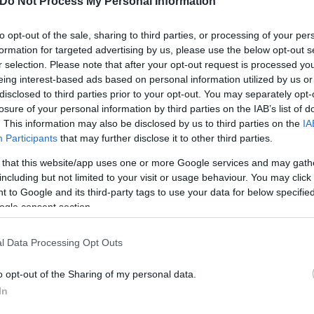
Do Not Process My Personal Information
ωμα
to opt-out of the sale, sharing to third parties, or processing of your per
formation for targeted advertising by us, please use the below opt-out s
r selection. Please note that after your opt-out request is processed y
ν επενδύσεων που ενισχύουν την ανθεκτικότητα, τ
eing interest-based ads based on personal information utilized by us or
disclosed to third parties prior to your opt-out. You may separately opt-
losure of your personal information by third parties on the IAB’s list of
. This information may also be disclosed by us to third parties on the
IA
ού μεταλλικού νερού στη Ζήρεια Κορινθίας, με
Participants
that may further disclose it to other third parties.
 that this website/app uses one or more Google services and may gath
λινων φιαλών και PET που μειώνουν το κόστο
including but not limited to your visit or usage behaviour. You may click 
 to Google and its third-party tags to use your data for below specifi
ogle consent section.
α και η καθολική χρήση πράσινης ενέργειας στ
οβολταϊκών που τίθενται σε πλήρη λειτουργία 
l Data Processing Opt Outs
o opt-out of the Sharing of my personal data.
In
ια τη στρατηγική βιωσιμότητας του Ομίλου καθώς
άφοντας με διαφάνεια τις δράσεις, τις επιδόσεις κ