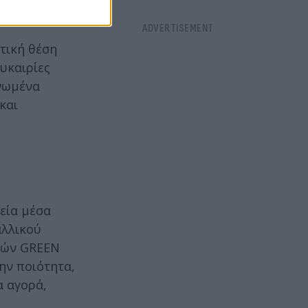
τική θέση
υκαιρίες
Ηνωμένα
και
εία μέσα
αλλικού
ικών GREEN
ην ποιότητα,
α αγορά,