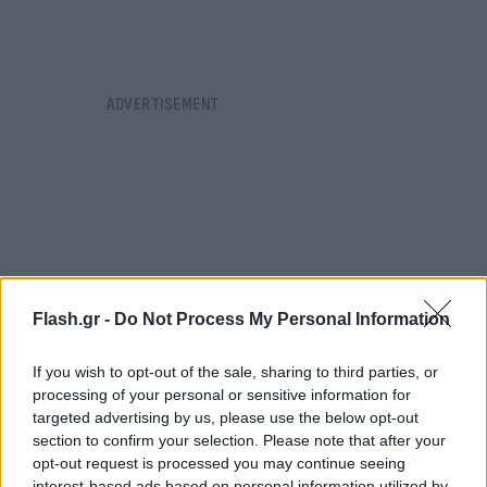
Flash.gr -
Do Not Process My Personal Information
If you wish to opt-out of the sale, sharing to third parties, or
processing of your personal or sensitive information for
targeted advertising by us, please use the below opt-out
section to confirm your selection. Please note that after your
opt-out request is processed you may continue seeing
Στο ίδιο δημοσίευμα αναφέρονται τα εξής: «Για
interest-based ads based on personal information utilized by