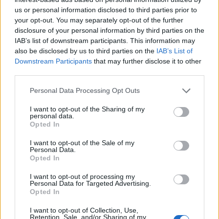
τους Έλληνες, οι οποίοι ήλπιζαν ότι θα
us or personal information disclosed to third parties prior to
your opt-out. You may separately opt-out of the further
αναπολούσαν τους “ονειρεμένους αγώνες” με
disclosure of your personal information by third parties on the
υπερηφάνεια, το αρχιτεκτονικό ορόσημο του
IAB’s list of downstream participants. This information may
Santiago Calatrava τα έλεγε όλα. Μια κατασκευή
also be disclosed by us to third parties on the
IAB’s List of
που αφενός αψήφησε τους σκεπτικιστές που
Downstream Participants
that may further disclose it to other
third parties.
αμφισβητούσαν την ικανότητά τους να
φιλοξενήσουν το μεγαλύτερο σόου της Γης και
Please note that this website/app uses one or more Google
Personal Data Processing Opt Outs
services and may gather and store information including but
αφετέρου εξέφρασε μια νεογέννητη αίσθηση
not limited to your visit or usage behaviour. You may click to
I want to opt-out of the Sharing of my
αυτοπεποίθησης.
personal data.
grant or deny consent to Google and its third-party tags to
Opted In
use your data for below specified purposes in below Google
consent section.
»Αυτή την εβδομάδα, σχεδόν 20 χρόνια αργότερα,
I want to opt-out of the Sale of my
Personal Data.
το μεσογειακό έθνος ήρθε αντιμέτωπο με μια πολύ
Opted In
διαφορετική αφήγηση, καθώς η ελληνική
I want to opt-out of processing my
κυβέρνηση ανακοίνωσε ότι το στάδιο των 70.000
Personal Data for Targeted Advertising.
Opted In
θέσεων θα κλείσει “επ’ αόριστον” λόγω ανησυχιών
για την ασφάλεια του χαλύβδινου στεγάστρου του
I want to opt-out of Collection, Use,
Retention, Sale, and/or Sharing of my