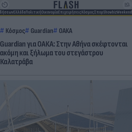
ιδήσεων
Ελλάδα
Πολιτική
Οικονομία
Επιχειρήσεις
Κόσμος
Σπορ
Showbiz
Weekend
Κόσμος
Guardian
ΟΑΚΑ
Guardian για ΟΑΚΑ: Στην Αθήνα σκέφτονται
ακόμη και ξήλωμα του στεγάστρου
Καλατράβα