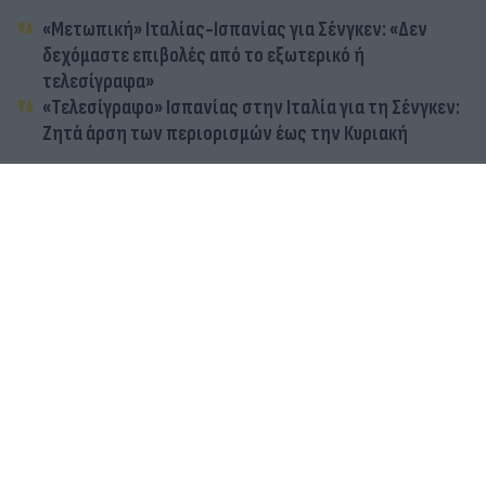
«Μετωπική» Ιταλίας-Ισπανίας για Σένγκεν: «Δεν
δεχόμαστε επιβολές από το εξωτερικό ή
τελεσίγραφα»
«Τελεσίγραφο» Ισπανίας στην Ιταλία για τη Σένγκεν:
Ζητά άρση των περιορισμών έως την Κυριακή