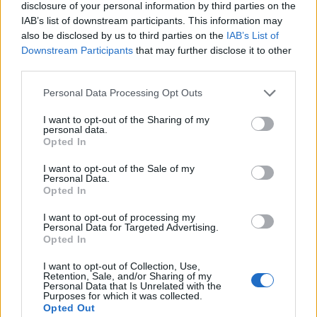
disclosure of your personal information by third parties on the
IAB’s list of downstream participants. This information may
also be disclosed by us to third parties on the
IAB’s List of
Downstream Participants
that may further disclose it to other
third parties.
Please note that this website/app uses one or more Google
Personal Data Processing Opt Outs
services and may gather and store information including but
not limited to your visit or usage behaviour. You may click to
I want to opt-out of the Sharing of my
personal data.
grant or deny consent to Google and its third-party tags to
Opted In
use your data for below specified purposes in below Google
Self test σχολεία: Πού δηλώνουμε το
consent section.
I want to opt-out of the Sale of my
αποτέλεσμα για δημοτικά και γυμνάσια [vid]
Personal Data.
Opted In
Γρηγόρης
09.05.2021 12:11
Νιάκας
I want to opt-out of processing my
Personal Data for Targeted Advertising.
Opted In
I want to opt-out of Collection, Use,
Retention, Sale, and/or Sharing of my
Personal Data that Is Unrelated with the
Purposes for which it was collected.
Opted Out