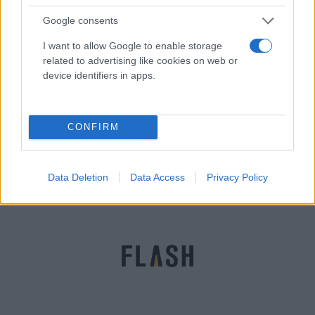
Google consents
I want to allow Google to enable storage
related to advertising like cookies on web or
device identifiers in apps.
Άνοιγμα σχολείων: Επιστρέφουν οι μαθητές σε
νηπιαγωγεία, δημοτικά και γυμνάσια - Τι θα γίνει
με τα self test [vid]
CONFIRM
Γρηγόρης
09.05.2021 08:46
Νιάκας
Data Deletion
Data Access
Privacy Policy