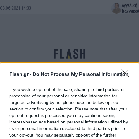
Αγγελική
03.06.2021 14:33
Γιαννακού
Flash.gr -
Do Not Process My Personal Information
If you wish to opt-out of the sale, sharing to third parties, or
Self test σχολεία: Επιστροφή των μαθητών σε
processing of your personal or sensitive information for
targeted advertising by us, please use the below opt-out
Νηπιαγωγεία, Δημοτικά και Γυμνάσια
section to confirm your selection. Please note that after your
Έλλη
opt-out request is processed you may continue seeing
10.05.2021 07:34
Κομνηνού
interest-based ads based on personal information utilized by
us or personal information disclosed to third parties prior to
your opt-out. You may separately opt-out of the further