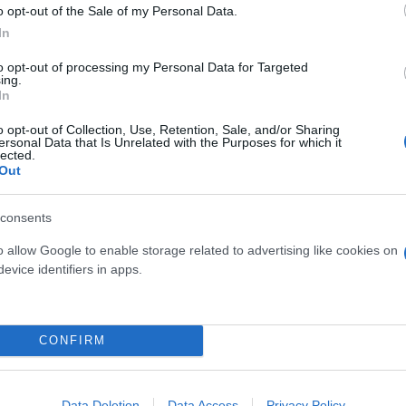
o opt-out of the Sale of my Personal Data.
In
είχνει νέα έρευνα
to opt-out of processing my Personal Data for Targeted
ing.
In
o opt-out of Collection, Use, Retention, Sale, and/or Sharing
ersonal Data that Is Unrelated with the Purposes for which it
lected.
Out
consents
o allow Google to enable storage related to advertising like cookies on
evice identifiers in apps.
Χριστόδουλος
Σκούντας
άδας του Αστέρα
CONFIRM
Data Deletion
Data Access
Privacy Policy