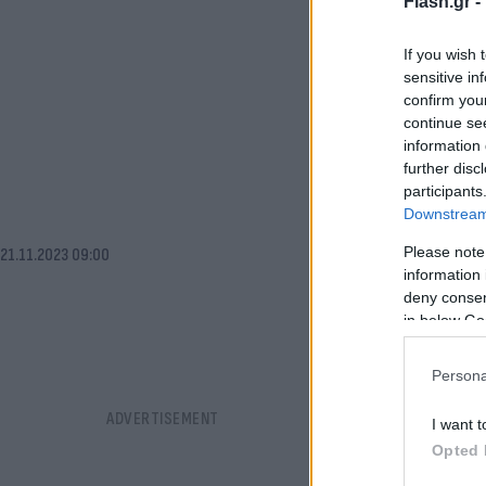
Flash.gr -
If you wish 
sensitive in
confirm you
continue se
information 
further disc
participants
Downstream 
Please note
21.11.2023 09:00
information 
deny consent
in below Go
Persona
I want t
Opted 