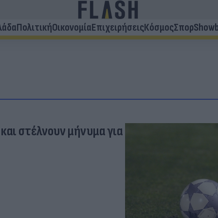
λάδα
Πολιτική
Οικονομία
Επιχειρήσεις
Κόσμος
Σπορ
Showb
και στέλνουν μήνυμα για