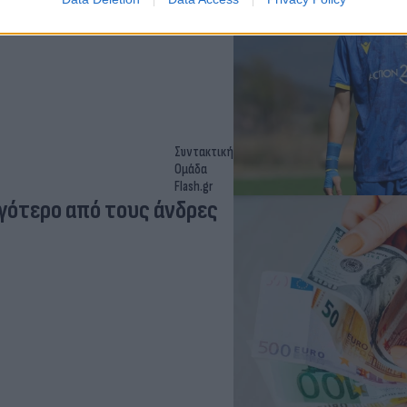
Συντακτική
Ομάδα
Flash.gr
ιγότερο από τους άνδρες