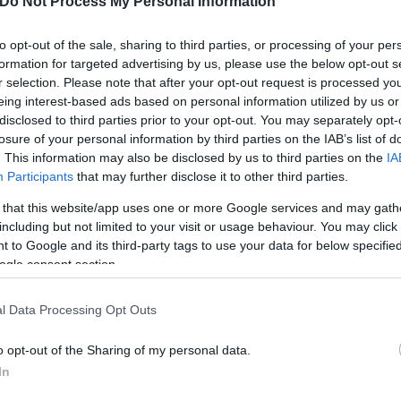
Do Not Process My Personal Information
to opt-out of the sale, sharing to third parties, or processing of your per
formation for targeted advertising by us, please use the below opt-out s
r selection. Please note that after your opt-out request is processed y
eing interest-based ads based on personal information utilized by us or
disclosed to third parties prior to your opt-out. You may separately opt-
losure of your personal information by third parties on the IAB’s list of
. This information may also be disclosed by us to third parties on the
IA
Participants
that may further disclose it to other third parties.
Γιώργος
 that this website/app uses one or more Google services and may gath
Σκευοφύλαξ
including but not limited to your visit or usage behaviour. You may click 
 to Google and its third-party tags to use your data for below specifi
ogle consent section.
l Data Processing Opt Outs
o opt-out of the Sharing of my personal data.
In