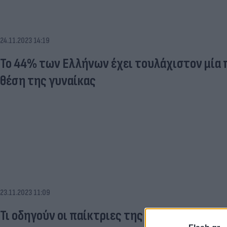
24.11.2023 14:19
Το 44% των Ελλήνων έχει τουλάχιστον μία
θέση της γυναίκας
23.11.2023 11:09
Τι οδηγούν οι παίκτριες της Barcelona;