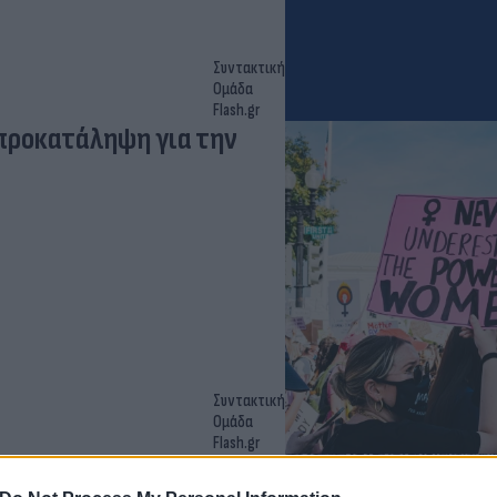
Συντακτική
Ομάδα
Flash.gr
 προκατάληψη για την
Συντακτική
Ομάδα
Flash.gr