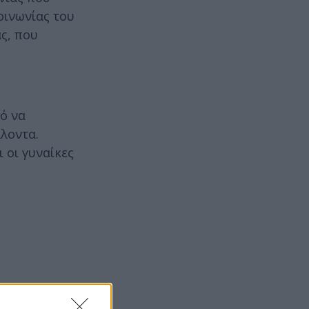
οινωνίας του
ς, που
ό να
λοντα.
ι οι γυναίκες