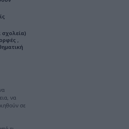
ίς
 σχολεία)
ορφές ,
θηματική
να
ια, να
οιηθούν σε
από τι