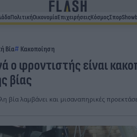
λάδα
Πολιτική
Οικονομία
Επιχειρήσεις
Κόσμος
Σπορ
Showb
ή Βία
Κακοποίηση
νά ο φροντιστής είναι κακο
ς βίας
η βία λαμβάνει και μισαναπηρικές προεκτάσε