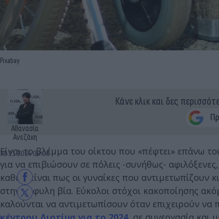
Pixabay
Κάνε κλικ και δες περισσότ
Αθανασία
Ανεζάκη
Είναι το βλέμμα του οίκτου που «πέφτει» επάνω το
30.11.2024 09:00
για να επιβιώσουν σε πόλεις -συνήθως- αφιλόξενες
καθετί είναι πως οι γυναίκες που αντιμετωπίζουν κ
στην έμφυλη βία. Εύκολοι στόχοι κακοποίησης ακόμ
καλούνται να αντιμετωπίσουν όταν επιχειρούν να
κέντρου Διοτίμα για το 2024
, σε συνεργασία και 