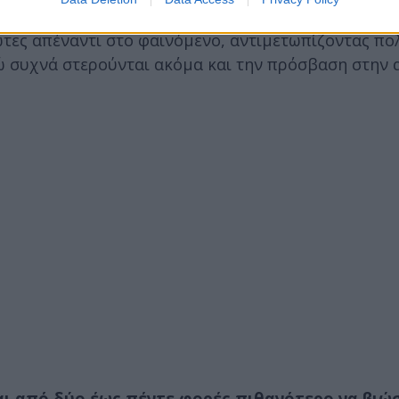
νεργασία με το Διοτίμα και την εταιρεία ερευνών F
ωτες απέναντι στο φαινόμενο, αντιμετωπίζοντας πο
νώ συχνά στερούνται ακόμα και την πρόσβαση στην
ναι από δύο έως πέντε φορές πιθανότερο να βιώ