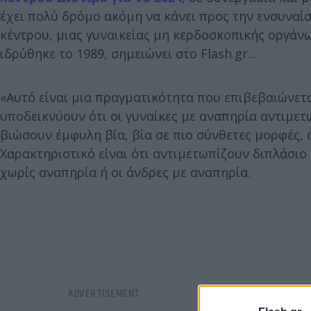
έχει πολύ δρόμο ακόμη να κάνει προς την ενσυναί
κέντρου, μιας γυναικείας µη κερδοσκοπικής οργάνω
ιδρύθηκε το 1989, σημειώνει στο Flash.gr…
«Αυτό είναι μια πραγματικότητα που επιβεβαιώνετα
υποδεικνύουν ότι οι γυναίκες με αναπηρία αντιμε
βιώσουν έμφυλη βία, βία σε πιο σύνθετες μορφές, 
Χαρακτηριστικό είναι ότι αντιμετωπίζουν διπλάσιο
χωρίς αναπηρία ή οι άνδρες με αναπηρία.