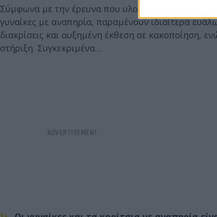
Σύμφωνα με την έρευνα που υλοποίησε η ΔΕΗ, σε συ
γυναίκες µε αναπηρία, παραμένουν ιδιαίτερα ευάλ
διακρίσεις και αυξημένη έκθεση σε κακοποίηση, ε
στήριξη. Συγκεκριμένα…
Οι γυναίκες και τα κορίτσια µε αναπηρία εί