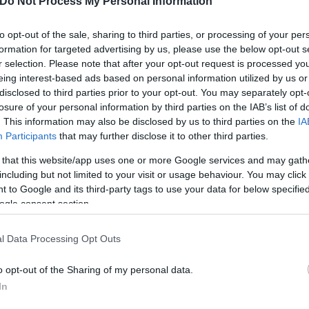
Do Not Process My Personal Information
to opt-out of the sale, sharing to third parties, or processing of your per
formation for targeted advertising by us, please use the below opt-out s
r selection. Please note that after your opt-out request is processed y
eing interest-based ads based on personal information utilized by us or
disclosed to third parties prior to your opt-out. You may separately opt-
 αναπηρία φυσικά δεν διαφέρουν από αυτά που βιών
losure of your personal information by third parties on the IAB’s list of
πηρων γυναικών η έμφυλη βία λαμβάνει και μισαναπ
. This information may also be disclosed by us to third parties on the
IA
Participants
that may further disclose it to other third parties.
υποβάθμιση που συνδέεται με την
αναπηρία
ή την ε
ήματα προσβασιμότητας και επικοινωνίας, τη στέ
 that this website/app uses one or more Google services and may gath
including but not limited to your visit or usage behaviour. You may click 
αι άλλων οικονομικών βοηθημάτων που μπορεί να 
 to Google and its third-party tags to use your data for below specifi
ν συχνά και ρόλο φροντιστή. Πρόκειται για συντρό
ogle consent section.
ροντίδα, ή για άλλους, επί πληρωμή βοηθούς ή/και
κες. Αυτό έχει ως αποτέλεσμα την αυξημένη εξάρτ
l Data Processing Opt Outs
o opt-out of the Sharing of my personal data.
In