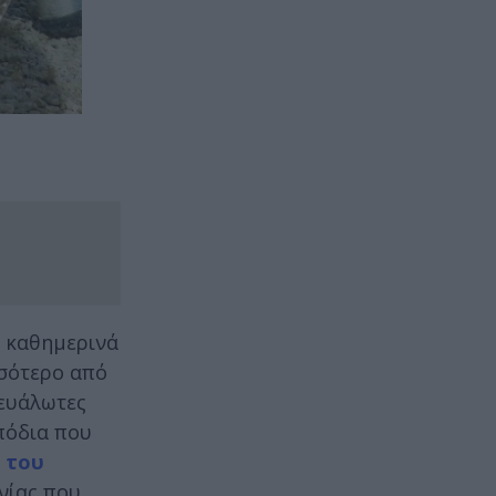
ν καθημερινά
σσότερο από
 ευάλωτες
πόδια που
 του
ωνίας που