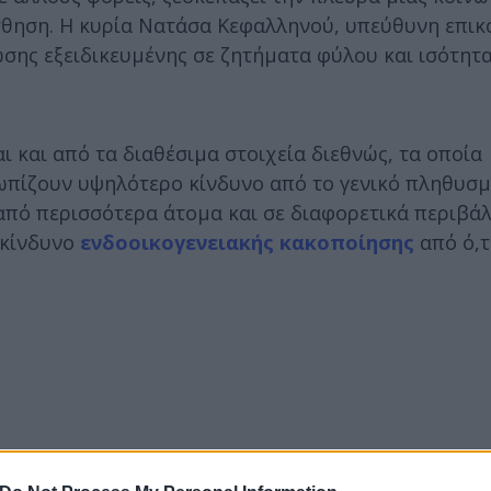
σθηση. Η κυρία Νατάσα Κεφαλληνού, υπεύθυνη επικ
σης εξειδικευμένης σε ζητήματα φύλου και ισότητα
ι και από τα διαθέσιμα στοιχεία διεθνώς, τα οποία
τωπίζουν υψηλότερο κίνδυνο από το γενικό πληθυσμ
από περισσότερα άτομα και σε διαφορετικά περιβάλ
 κίνδυνο
ενδοοικογενειακής κακοποίησης
από ό,τ