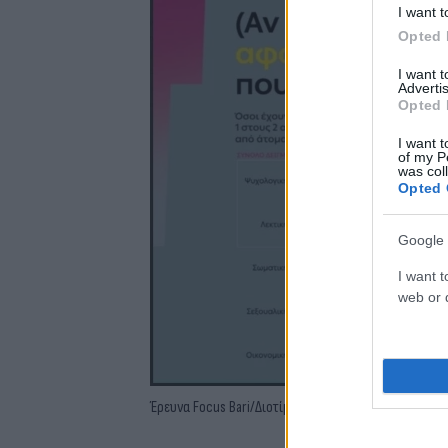
I want t
Opted 
I want 
Advertis
Opted 
I want t
of my P
was col
Opted 
Google 
I want t
web or d
Έρευνα Focus Bari/Διοτίμα/ΔΕΗ