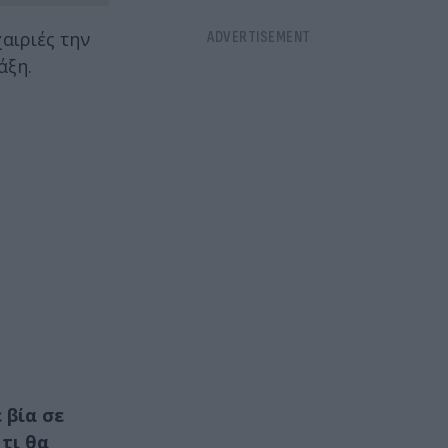
αιριές την
άξη.
 βία σε
τι θα