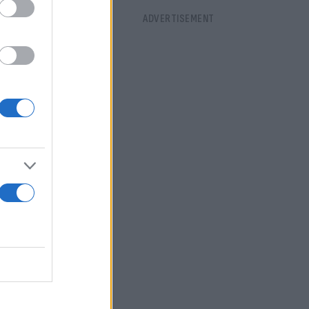
ίχε κάνει,
ει σύζυγος
 54χρονο
ε τη σύμφωνη
ην σύζυγος
ρόπαια
ε για την
από πριν.