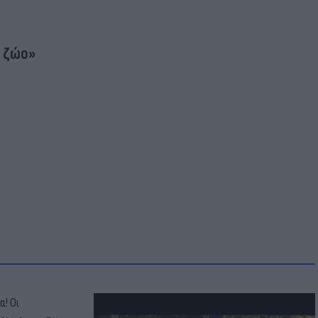
ν ζώο»