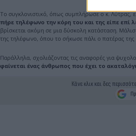
Το συγκλονιστικό, όπως συμπλήρωσε ο κ. Λύτρας, ε
πήρε τηλέφωνο την κόρη του και της είπε επί λ
βρίσκεται ακόμη σε μια δύσκολη κατάσταση. Μάλισ
της τηλέφωνο, όπου το σήκωσε πάλι ο πατέρας της 
Παράλληλα, σχολιάζοντας τις αναφορές για ψυχολο
φαίνεται ένας άνθρωπος που έχει το ακαταλόγ
Κάνε κλικ και δες περισσότ