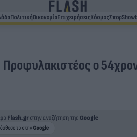
λάδα
Πολιτική
Οικονομία
Επιχειρήσεις
Κόσμος
Σπορ
Showb
: Προφυλακιστέος ο 54χρο
ερο
Flash.gr
στην αναζήτηση της
Google