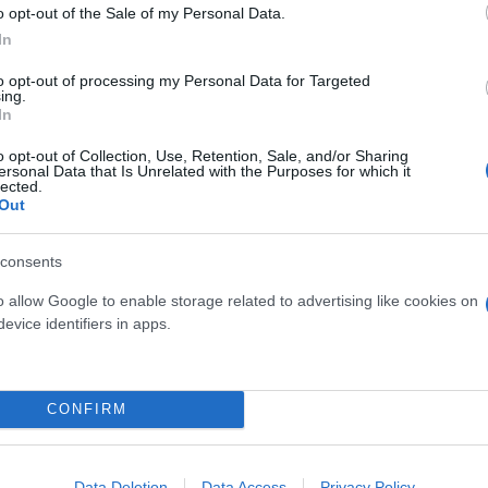
o opt-out of the Sale of my Personal Data.
προβλήματα στο συγκεκριμένο ζευγάρι.
Μήνυση δεν ε
In
όρη διότι την είχε χτυπήσει στο παρελθόν».
to opt-out of processing my Personal Data for Targeted
ing.
In
o opt-out of Collection, Use, Retention, Sale, and/or Sharing
ersonal Data that Is Unrelated with the Purposes for which it
lected.
ι το ζευγάρι παρότι ήταν χωρισμένο,
ο εν διαστάσ
Out
που προκαλούσε συνεχώς εντάσεις ανάμεσα στον
ορώντας να κάνει διαφορετικά, έφυγε η μητέρα, μ
consents
 όμως, τα επισκεπτόταν και τους μαγείρευε. Ο πρώ
o allow Google to enable storage related to advertising like cookies on
αθαρίσει πολλά χρόνια και πήγε και έκανε την αποτ
evice identifiers in apps.
του είχε κάποια σχέση με κάποιον άλλον».
τις μαρτυρίες των παιδιών,
ο πατέρας τους γνώριζ
CONFIRM
τι το πληροφορήθηκε εκείνη την ημέρα. Το γνώριζε 
ργασία της».
Data Deletion
Data Access
Privacy Policy