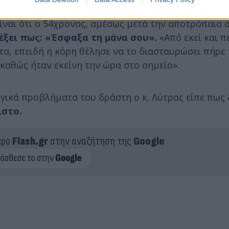
ίναι ότι ο 54χρονος, αμέσως μετά την αποτρόπαια 
έξει πως: «Έσφαξα τη μάνα σου».
«Από εκεί και π
τα, επειδή η κόρη θέλησε να το διασταυρώσει πήρε
καθώς ήταν εκείνη την ώρα στο σημείο».
γικά προβλήματα του δράστη ο κ. Λύτρας είπε πως
ιστο.
ερο
Flash.gr
στην αναζήτηση της
Google