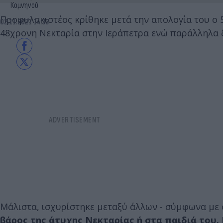
Κομνηνού
Προφυλακιστέος κρίθηκε μετά την απολογία του ο 
02.11.2021 14:33
48χρονη Νεκταρία στην Ιεράπετρα ενώ παράλληλα 
Μάλιστα, ισχυρίστηκε μεταξύ άλλων - σύμφωνα με ό
βάρος της άτυχης Νεκταρίας ή στα παιδιά του.