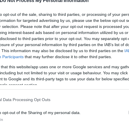
Do Not Process My Personal Information
ικηγόρος Απόστολος Λύτρας,
ο οποίος μιλώντας 
ως ήρθε σε επαφή με την 22χρονη κόρη του ζευγαρ
to opt-out of the sale, sharing to third parties, or processing of your per
formation for targeted advertising by us, please use the below opt-out s
r selection. Please note that after your opt-out request is processed y
eing interest-based ads based on personal information utilized by us or
disclosed to third parties prior to your opt-out. You may separately opt-
ορούν να το διαχειριστούν
, από όσο μπορεί να αν
losure of your personal information by third parties on the IAB’s list of
 κ. Λύτρας, ο 54χρονος δράστης ήξερε πολύ καλά τ
. This information may also be disclosed by us to third parties on the
IA
μβεί από την προηγούμενη ημέρα. «Μου είπε η μεγάλ
Participants
that may further disclose it to other third parties.
ρας και τα τέσσερα παιδιά
. Έχω έρθει σε επικοιν
 that this website/app uses one or more Google services and may gath
σεις. Πήγε και τη βρήκε στο σημείο που εργαζόταν
including but not limited to your visit or usage behaviour. You may click 
 to Google and its third-party tags to use your data for below specifi
ogle consent section.
σε την άτυχη Νεκταρία, κάτι που γνωρίζουν και τα
l Data Processing Opt Outs
ζητήσει με τη μητέρα τους. Την ημέρα που έγινε η 
ε παρακολουθεί και μόλις τελειώσω τη δουλειά
o opt-out of the Sharing of my personal data.
In
ως
πράγματι δεν υπήρχε καταγεγραμμένο περιστ
«Είχε πάει όμως στο Τμήμα και προφανώς γνώριζαν