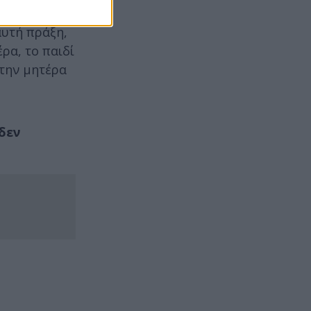
αυτή πράξη,
έρα, το παιδί
 την μητέρα
δεν