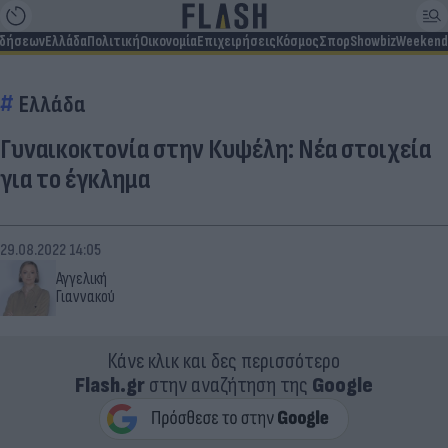
ιδήσεων
Ελλάδα
Πολιτική
Οικονομία
Επιχειρήσεις
Κόσμος
Σπορ
Showbiz
Weekend
Ελλάδα
Γυναικοκτονία στην Κυψέλη: Νέα στοιχεία
για το έγκλημα
29.08.2022 14:05
Αγγελική
Γιαννακού
Κάνε κλικ και δες περισσότερο
Flash.gr
στην αναζήτηση της
Google