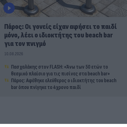
Πάρος: Οι γονείς είχαν αφήσει το παιδί
μόνο, λέει ο ιδιοκτήτης του beach bar
για τον πνιγμό
10.08.2026
Πασχαλάκης στον FLASH: «Άνω των 50 ετών το
θεσμικό πλαίσιο για τις πισίνες στα beach bar»
Πάρος: Αφέθηκε ελεύθερος ο ιδιοκτήτης του beach
bar όπου πνίγηκε το 4χρονο παιδί