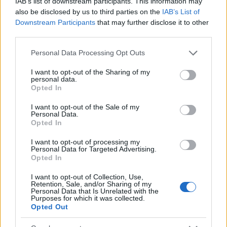
IAB’s list of downstream participants. This information may
also be disclosed by us to third parties on the
IAB’s List of
Downstream Participants
that may further disclose it to other
third parties.
Please note that this website/app uses one or more Google
Personal Data Processing Opt Outs
services and may gather and store information including but
not limited to your visit or usage behaviour. You may click to
I want to opt-out of the Sharing of my
personal data.
grant or deny consent to Google and its third-party tags to
Opted In
use your data for below specified purposes in below Google
consent section.
I want to opt-out of the Sale of my
Personal Data.
Opted In
I want to opt-out of processing my
Personal Data for Targeted Advertising.
Opted In
I want to opt-out of Collection, Use,
Retention, Sale, and/or Sharing of my
Personal Data that Is Unrelated with the
Purposes for which it was collected.
Opted Out