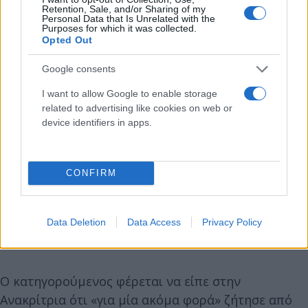
Retention, Sale, and/or Sharing of my
ώρα και με την ολοκλήρωσή της, Ανακρίτρια και
Personal Data that Is Unrelated with the
Purposes for which it was collected.
Εισαγγελέας αποφάσισαν την προφυλάκιση του
Opted Out
κατηγορούμενου.
Google consents
Σύμφωνα με πληροφορίες, ο κατηγορούμενος
I want to allow Google to enable storage
related to advertising like cookies on web or
ομολόγησε ενώπιον της δικαστικής λειτουργού την
device identifiers in apps.
πράξη του αναφερόμενος σε καυγά που είχε με την
Νικολέτα το επίμαχο απόγευμα, δίνοντας
θρησκευτική διάσταση στη διαφωνία που είχε με
CONFIRM
το θύμα το οποίο, σύμφωνα με τον 22χρονο, του
ζήτησε να γίνει χριστιανός «και εκεί
λογομαχήσαμε» καθώς η ανήλικη προσέβαλε τον
Data Deletion
Data Access
Privacy Policy
Μωάμεθ, σύμφωνα με τον φερόμενο ως δράστη.
Ο κατηγορούμενος φέρεται να είπε στην
Ανακρίτρια ότι «για μία ακόμα φορά» ζήτησε από