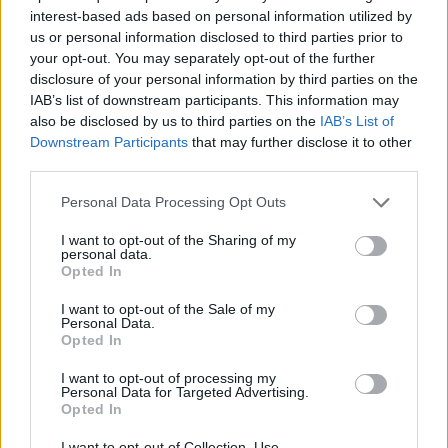
interest-based ads based on personal information utilized by
us or personal information disclosed to third parties prior to
your opt-out. You may separately opt-out of the further
disclosure of your personal information by third parties on the
IAB’s list of downstream participants. This information may
also be disclosed by us to third parties on the
IAB’s List of
Τι είπε ο 22χρονος στην ανακρίτρια
Downstream Participants
that may further disclose it to other
third parties.
Ο νεαρός αλλοδαπός απολογήθηκε για περίπου μία
Please note that this website/app uses one or more Google
Personal Data Processing Opt Outs
ώρα ενώπιον της δικαστικής λειτουργού,
services and may gather and store information including but
not limited to your visit or usage behaviour. You may click to
I want to opt-out of the Sharing of my
διαδικασία που ξεκίνησε με καθυστέρηση τριών
personal data.
grant or deny consent to Google and its third-party tags to
Opted In
ωρών καθώς το πρωί παραιτήθηκε ο συνήγορος
use your data for below specified purposes in below Google
που είχε προσλάβει η οικογένεια του
consent section.
I want to opt-out of the Sale of my
Personal Data.
κατηγορούμενου και χρειάστηκε ο αυτεπάγγελτος
Opted In
διορισμός άλλου συνηγόρου από την Ανακρίτρια.
I want to opt-out of processing my
Personal Data for Targeted Advertising.
Opted In
Η απολογία του φερόμενου ως δράστη του
αποτρόπαιου εγκλήματος διήρκεσε περίπου μία
I want to opt-out of Collection, Use,