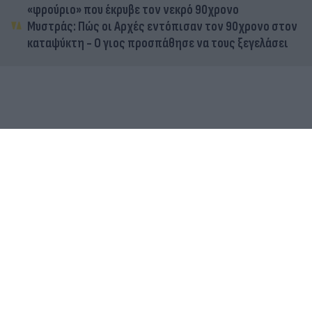
«φρούριο» που έκρυβε τον νεκρό 90χρονο
Μυστράς: Πώς οι Αρχές εντόπισαν τον 90χρονο στον
καταψύκτη - Ο γιος προσπάθησε να τους ξεγελάσει