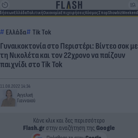
ιδήσεων
Ελλάδα
Πολιτική
Οικονομία
Επιχειρήσεις
Κόσμος
Σπορ
Showbiz
Weekend
Ελλάδα
Tik Tok
Γυναικοκτονία στο Περιστέρι: Βίντεο σοκ με
τη Νικολέτα και τον 22χρονο να παίζουν
παιχνίδι στο Tik Tok
11.08.2022 14:34
Αγγελική
Γιαννακού
Κάνε κλικ και δες περισσότερο
Flash.gr
στην αναζήτηση της
Google