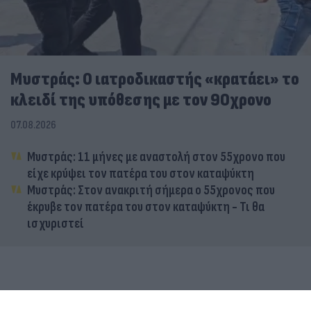
Μυστράς: Ο ιατροδικαστής «κρατάει» το
κλειδί της υπόθεσης με τον 90χρονο
07.08.2026
Μυστράς: 11 μήνες με αναστολή στον 55χρονο που
είχε κρύψει τον πατέρα του στον καταψύκτη
Μυστράς: Στον ανακριτή σήμερα ο 55χρονος που
έκρυβε τον πατέρα του στον καταψύκτη - Τι θα
ισχυριστεί