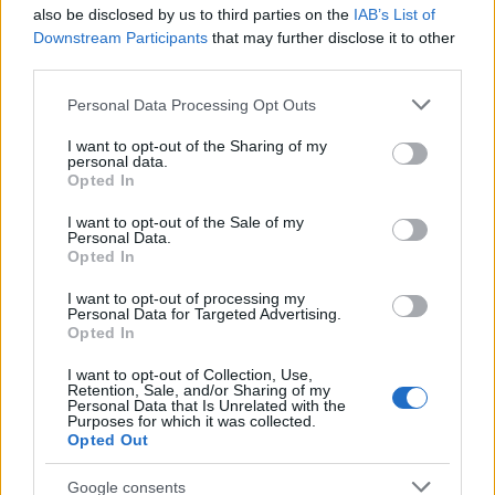
also be disclosed by us to third parties on the
IAB’s List of
Downstream Participants
that may further disclose it to other
third parties.
Please note that this website/app uses one or more Google
Personal Data Processing Opt Outs
services and may gather and store information including but
not limited to your visit or usage behaviour. You may click to
I want to opt-out of the Sharing of my
personal data.
grant or deny consent to Google and its third-party tags to
Opted In
use your data for below specified purposes in below Google
consent section.
I want to opt-out of the Sale of my
Personal Data.
Opted In
I want to opt-out of processing my
Personal Data for Targeted Advertising.
Opted In
I want to opt-out of Collection, Use,
Retention, Sale, and/or Sharing of my
Personal Data that Is Unrelated with the
Σκοπός των δοκιμών ήταν επίσης η επιβεβαίωση
Purposes for which it was collected.
Opted Out
ότι η επικοινωνία του οδηγού με το αυτοκίνητο
βρίσκεται στο απολύτως κορυφαίο επίπεδο που
Google consents