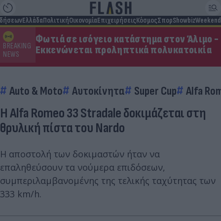
ιδήσεων
Ελλάδα
Πολιτική
Οικονομία
Επιχειρήσεις
Κόσμος
Σπορ
Showbiz
Weekend
Φωτιά σε ισόγειο κατάστημα στον Άλιμο -
BREAKING
Εκκενώνεται προληπτικά πολυκατοικία
NEWS
Auto & Moto
Αυτοκίνητα
Super Cup
Alfa Ro
H Alfa Romeo 33 Stradale δοκιμάζεται στη
θρυλική πίστα του Nardo
Η αποστολή των δοκιμαστών ήταν να
επαληθεύσουν τα νούμερα επιδόσεων,
συμπεριλαμβανομένης της τελικής ταχύτητας των
333 km/h.