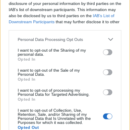
disclosure of your personal information by third parties on the
IAB’s list of downstream participants. This information may
also be disclosed by us to third parties on the
IAB’s List of
Downstream Participants
that may further disclose it to other
Σε σύγκριση με τα παλαιά τύπου πλοία, ο νέος
third parties.
«πράσινος» στόλος της AVRAMAR, μειώνει τις
Please note that this website/app uses one or more Google
Personal Data Processing Opt Outs
κλιματικές επιπτώσεις, στα αέρια θερμοκηπίου
services and may gather and store information including but
not limited to your visit or usage behaviour. You may click to
I want to opt-out of the Sharing of my
(GHG) κατά 75,2% και τα νέα πλοία της εταιρείας,
personal data.
grant or deny consent to Google and its third-party tags to
δύναται να χαρακτηριστούν ως «CNS-Climate
Opted In
use your data for below specified purposes in below Google
Neutral Ships».
consent section.
I want to opt-out of the Sale of my
Personal Data.
Opted In
Η AVRAMAR είναι η μεγαλύτερη παραγωγός, υψηλής
I want to opt-out of processing my
ποιότητας ψαριών σε Ελλάδα και Ισπανία. Έχει
Personal Data for Targeted Advertising.
καθετοποιημένες εργασίες, από ζωοτροφές έως
Opted In
προϊόντα προστιθέμενης αξίας, ενώ έχει
I want to opt-out of Collection, Use,
Retention, Sale, and/or Sharing of my
αναγνωριστεί για τα κορυφαία είδη που προσφέρει:
Personal Data that Is Unrelated with the
το φαγκρί, το λαβράκι, την τσιπούρα και τον
Purposes for which it was collected.
Opted Out