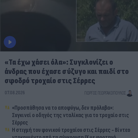
«Τα έχω χάσει όλα»: Συγκλονίζει ο
άνδρας που έχασε σύζυγο και παιδί στο
σφοδρό τροχαίο στις Σέρρες
07.08.2026
ΓΙΏΡΓΟΣ ΓΕΩΡΓΑΚΌΠΟΥΛΟΣ
«Προσπάθησα να το αποφύγω, δεν πρόλαβα»:
Συγκινεί ο οδηγός της νταλίκας για το τροχαίο στις
Σέρρες
Η στιγμή του φονικού τροχαίου στις Σέρρες - Βίντεο
ντοκουμέντο από τη σύγκρουση ΙΧ με φορτηγό