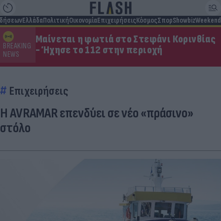
ιδήσεων
Ελλάδα
Πολιτική
Οικονομία
Επιχειρήσεις
Κόσμος
Σπορ
Showbiz
Weekend
Μαίνεται η φωτιά στο Στεφάνι Κορινθίας
BREAKING
- Ήχησε το 112 στην περιοχή
NEWS
Επιχειρήσεις
H AVRAMAR επενδύει σε νέο «πράσινο»
στόλο