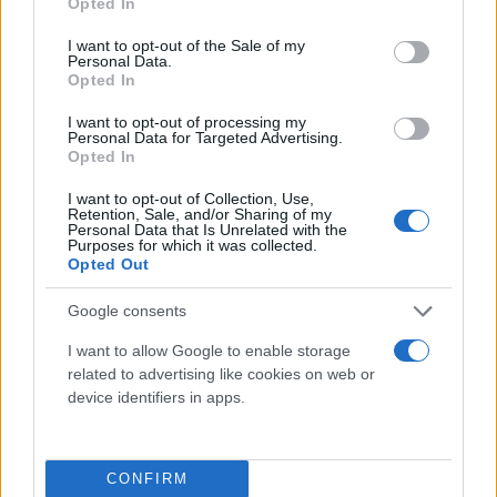
Opted In
use your data for below specified purposes in below Google
ΑΠΕ και €60 εκατ. για κεφάλαιο κίνησης και
consent section.
I want to opt-out of the Sale of my
εξαγορές στον χώρο των κατασκευών.
Personal Data.
Opted In
Η AKTOR ΑΚΙΝΗΤΑ θα υλοποιήσει τη συμφωνία
I want to opt-out of processing my
Personal Data for Targeted Advertising.
εξαγοράς 56 ακινήτων από την Prodea, αξίας €600
Opted In
εκατ., τα οποία θα έχουν άμεση επιρροή, ήδη από
I want to opt-out of Collection, Use,
το 2025, στην κερδοφορία του Ομίλου. Και
Retention, Sale, and/or Sharing of my
Personal Data that Is Unrelated with the
απέκλεισε τυχόν ενασχόληση του Ομίλου με την
Purposes for which it was collected.
Opted Out
ανάπτυξη ακινήτων από το μηδέν. Αντίθετα,
στόχος είναι η αξιοποίηση υφιστάμενων ακινήτων,
Google consents
συνδυαστικά με τις δυνατότητες της
AKTOR
I want to allow Google to enable storage
ΚΑΤΑΣΚΕΥΕΣ
και της
AKTOR ΔΙΑΧΕΙΡΙΣΗ
related to advertising like cookies on web or
ΕΓΚΑΤΑΣΤΑΣΕΩΝ
στην κατασκευή - ανακαίνιση και
device identifiers in apps.
τη διαχείριση εγκαταστάσεων, αντίστοιχα, με
στόχο να εκμισθώνονται σε μισθωτές πρώτης
προτίμησης, ώστε να εξασφαλίζονται σταθερές
CONFIRM