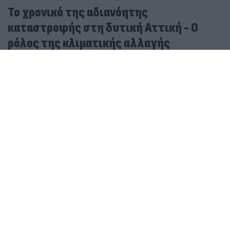
Το χρονικό της αδιανόητης
καταστροφής στη δυτική Αττική - Ο
ρόλος της κλιματικής αλλαγής
06.08.2026
ΔΗΜΉΤΡΗΣ ΠΑΠΑΪΩΆΝΝΟΥ
Φωτιά τώρα στο Λασίθι - Μήνυμα ετοιμότητας από
το 112
Πόρτο Γερμενό: Από τον καταπράσινο παράδεισο σε
ένα βουνό από στάχτες - Οι εικόνες μετά την φωτιά