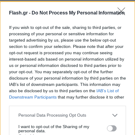
Flash.gr -
Do Not Process My Personal Information
If you wish to opt-out of the sale, sharing to third parties, or
processing of your personal or sensitive information for
targeted advertising by us, please use the below opt-out
section to confirm your selection. Please note that after your
opt-out request is processed you may continue seeing
interest-based ads based on personal information utilized by
us or personal information disclosed to third parties prior to
your opt-out. You may separately opt-out of the further
disclosure of your personal information by third parties on the
IAB’s list of downstream participants. This information may
also be disclosed by us to third parties on the
IAB’s List of
Παράλληλα, ο επικεφαλής του Ομίλου ανέλυσε
Downstream Participants
that may further disclose it to other
διεξοδικά το πως θα αξιοποιηθούν τα νέα κεφάλαια
third parties.
ύψους €200 εκατ. που θα εισρεύσουν στον Όμιλο
Please note that this website/app uses one or more Google
Personal Data Processing Opt Outs
μέσα από την ΑΜΚ, στο πλαίσιο του επενδυτικού
services and may gather and store information including but
πλάνου που ανακοινώθηκε πρόσφατα, με €50 εκατ.
not limited to your visit or usage behaviour. You may click to
I want to opt-out of the Sharing of my
personal data.
grant or deny consent to Google and its third-party tags to
να διοχετεύονται στο Real Estate, €90 εκατ. στις