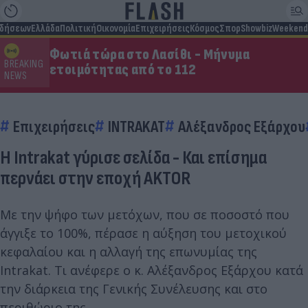
ιδήσεων
Ελλάδα
Πολιτική
Οικονομία
Επιχειρήσεις
Κόσμος
Σπορ
Showbiz
Weekend
Φωτιά τώρα στο Λασίθι - Μήνυμα
BREAKING
ετοιμότητας από το 112
NEWS
Επιχειρήσεις
INTRAKAT
Αλέξανδρος Εξάρχου
H Intrakat γύρισε σελίδα - Και επίσημα
περνάει στην εποχή AKTOR
Με την ψήφο των μετόχων, που σε ποσοστό που
άγγιξε το 100%, πέρασε η αύξηση του μετοχικού
κεφαλαίου και η αλλαγή της επωνυμίας της
Intrakat. Τι ανέφερε ο κ. Αλέξανδρος Εξάρχου κατά
την διάρκεια της Γενικής Συνέλευσης και στο
περιθώριο της.