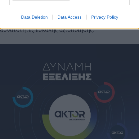
χρηματοροές. Και αυτό θα γίνει μέσα από ακίνητα
τα οποία θα έχουν μικρούς χρόνους
Data Deletion
Data Access
Privacy Policy
επαναμίσθωσης, εάν χρειαστεί, σε καλές τιμές και
δυνατότητες εύκολης αξιοποίησης.