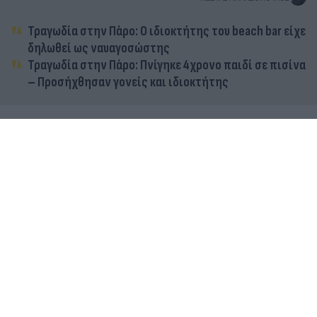
Τραγωδία στην Πάρο: Ο ιδιοκτήτης του beach bar είχε
δηλωθεί ως ναυαγοσώστης
Τραγωδία στην Πάρο: Πνίγηκε 4χρονο παιδί σε πισίνα
– Προσήχθησαν γονείς και ιδιοκτήτης