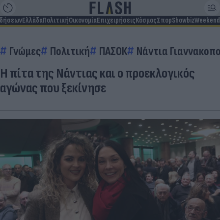
ιδήσεων
Ελλάδα
Πολιτική
Οικονομία
Επιχειρήσεις
Κόσμος
Σπορ
Showbiz
Weekend
Γνώμες
Πολιτική
ΠΑΣΟΚ
Νάντια Γιαννακοπ
H πίτα της Νάντιας και ο προεκλογικός
αγώνας που ξεκίνησε