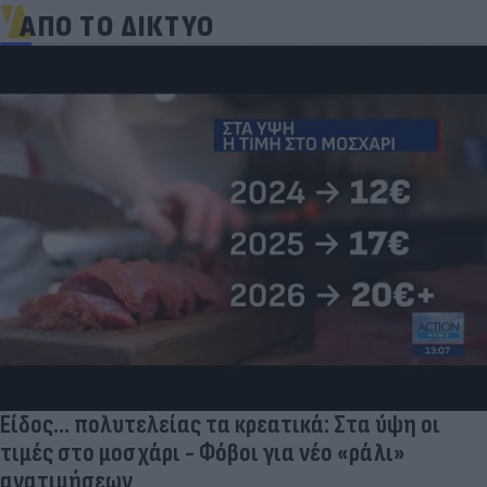
ΑΠΟ ΤΟ ΔΙΚΤΥΟ
Είδος... πολυτελείας τα κρεατικά: Στα ύψη οι
τιμές στο μοσχάρι - Φόβοι για νέο «ράλι»
ανατιμήσεων