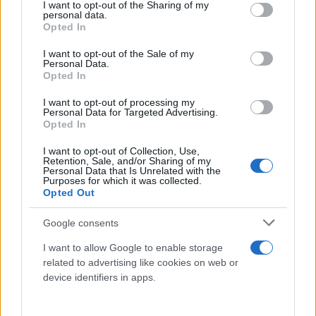
not limited to your visit or usage behaviour. You may click to
I want to opt-out of the Sharing of my
personal data.
grant or deny consent to Google and its third-party tags to
Opted In
use your data for below specified purposes in below Google
consent section.
I want to opt-out of the Sale of my
Personal Data.
Opted In
I want to opt-out of processing my
Personal Data for Targeted Advertising.
Η Νάντια, που ήταν και υποψήφια για την αρχηγία
Opted In
το 2024, εμφανίζεται αποφασισμένη να δώσει
I want to opt-out of Collection, Use,
σκληρό αγώνα για την επανεκλογή της και για το
Retention, Sale, and/or Sharing of my
Personal Data that Is Unrelated with the
ΠΑΣΟΚ, σε μια εκλογική περιφέρεια με μεγάλο
Purposes for which it was collected.
ανταγωνισμό, ιδίως αν επιβεβαιωθεί η πληροφορία
Opted Out
για συμμετοχή στο ίδιο ψηφοδέλτιο του Λευτέρη
Google consents
Καρχιμάκη.
I want to allow Google to enable storage
related to advertising like cookies on web or
«Όλοι μαζί θα δώσουμε τον αγώνα για την αλλαγή,
device identifiers in apps.
την ελπίδα, την ανατροπή των συσχετισμών με την
σφραγίδα του ΠΑΣΟΚ», ήταν το ενωτικό μήνυμα