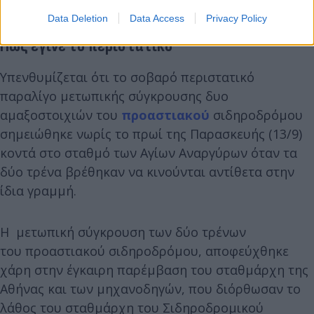
συγκοινωνία μέσων σταθερής τροχιάς.
Data Deletion
Data Access
Privacy Policy
Πώς έγινε το περιστατικό
Υπενθυμίζεται ότι το σοβαρό περιστατικό
παραλίγο μετωπικής σύγκρουσης δυο
αμαξοστοιχιών του
προαστιακού
σιδηροδρόμου
σημειώθηκε νωρίς το πρωί της Παρασκευής (13/9)
κοντά στο σταθμό των Αγίων Αναργύρων όταν τα
δύο τρένα βρέθηκαν να κινούνται αντίθετα στην
ίδια γραμμή.
Η μετωπική σύγκρουση των δύο τρένων
του προαστιακού σιδηροδρόμου, αποφεύχθηκε
χάρη στην έγκαιρη παρέμβαση του σταθμάρχη της
Αθήνας και των μηχανοδηγών, που διόρθωσαν το
λάθος του σταθμάρχη του Σιδηροδρομικού