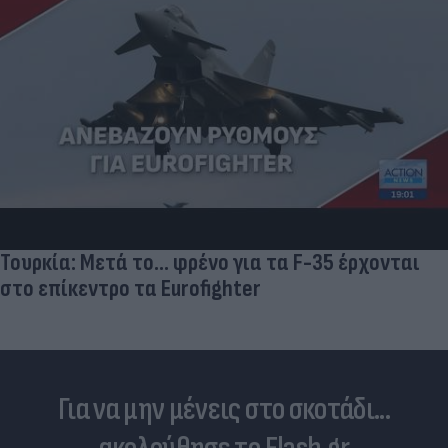
Τουρκία: Μετά το... φρένο για τα F-35 έρχονται
στο επίκεντρο τα Eurofighter
Για να μην μένεις στο σκοτάδι...