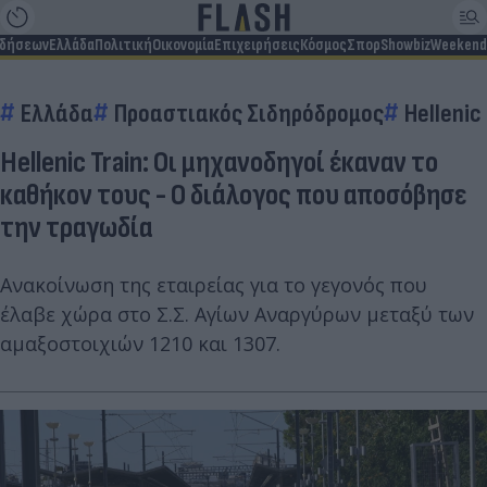
ιδήσεων
Ελλάδα
Πολιτική
Οικονομία
Επιχειρήσεις
Κόσμος
Σπορ
Showbiz
Weekend
Ελλάδα
Προαστιακός Σιδηρόδρομος
Hellenic
Hellenic Train: Οι μηχανοδηγοί έκαναν το
καθήκον τους - Ο διάλογος που αποσόβησε
την τραγωδία
Ανακοίνωση της εταιρείας για το γεγονός που
έλαβε χώρα στο Σ.Σ. Αγίων Αναργύρων μεταξύ των
αμαξοστοιχιών 1210 και 1307.