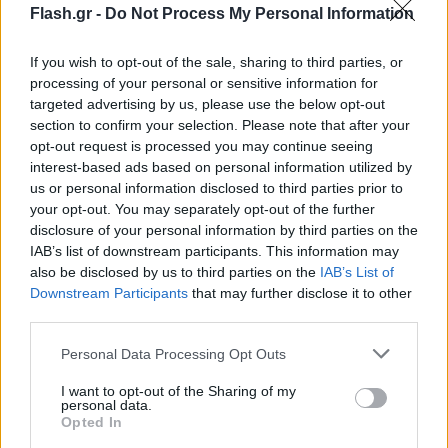
Flash.gr -
Do Not Process My Personal Information
If you wish to opt-out of the sale, sharing to third parties, or
processing of your personal or sensitive information for
targeted advertising by us, please use the below opt-out
section to confirm your selection. Please note that after your
opt-out request is processed you may continue seeing
interest-based ads based on personal information utilized by
us or personal information disclosed to third parties prior to
your opt-out. You may separately opt-out of the further
disclosure of your personal information by third parties on the
IAB’s list of downstream participants. This information may
also be disclosed by us to third parties on the
IAB’s List of
Downstream Participants
that may further disclose it to other
third parties.
Please note that this website/app uses one or more Google
Personal Data Processing Opt Outs
services and may gather and store information including but
not limited to your visit or usage behaviour. You may click to
I want to opt-out of the Sharing of my
Εισαγγελική παρέμβαση για την παρ' ολίγον
personal data.
grant or deny consent to Google and its third-party tags to
Opted In
τραγωδία
use your data for below specified purposes in below Google