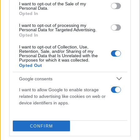
consent section.
I want to opt-out of the Sale of my
Personal Data.
Εισαγγελική παρέμβαση διατάχθηκε για την παρ’
Opted In
ολίγον τραγωδία στους Αγίους Αναργύρους με τους
I want to opt-out of processing my
συρμούς του Προαστιακού που παραλίγο θα
Personal Data for Targeted Advertising.
Opted In
συγκρούονταν.
I want to opt-out of Collection, Use,
Retention, Sale, and/or Sharing of my
Στο πλαίσιο της έρευνας θα ζητηθούν πορίσματα
Personal Data that Is Unrelated with the
Purposes for which it was collected.
του
ΟΣΕ
, θα ληφθούν όλες οι αναγκαίες καταθέσεις
Opted Out
και επίσης θα ζητηθούν τα ηχητικά ντοκουμέντα
Google consents
για την πλήρη διερεύνηση της υπόθεση.
I want to allow Google to enable storage
related to advertising like cookies on web or
Ο προϊστάμενος της εισαγγελίας πρωτοδικών
device identifiers in apps.
Αθηνών Αντώνης Ελευθεριάνος έδωσε ήδη εντολή
για τη διενέργεια ποινικής προκαταρκτικής
εξέτασης στο πλαίσιο της οποίας θα διερευνηθεί το
CONFIRM
αδίκημα των επικίνδυνων παρεμβάσεων στη