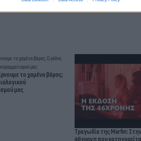
ίρνουμε το χαμένο βάρος;
βιολογικού
σμού μας
Τραγωδία της Marfin: Στη
46χρονη που κατηγορείτα