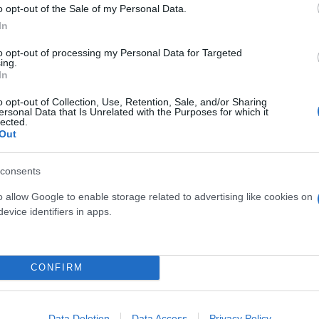
o opt-out of the Sale of my Personal Data.
In
to opt-out of processing my Personal Data for Targeted
ing.
In
o opt-out of Collection, Use, Retention, Sale, and/or Sharing
ersonal Data that Is Unrelated with the Purposes for which it
lected.
Out
consents
o allow Google to enable storage related to advertising like cookies on
evice identifiers in apps.
Skin dysmorphia: Όταν η ε
«τέλειο» δέρμα αποτελεί
ός στην παρουσίαση του
CONFIRM
ψυχικής υγείας
άδες κόσμου στο γήπεδο
σπόρ (video)
Data Deletion
Data Access
Privacy Policy