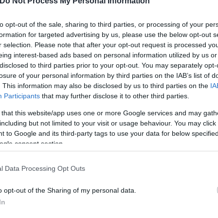
Do Not Process My Personal Information
to opt-out of the sale, sharing to third parties, or processing of your per
formation for targeted advertising by us, please use the below opt-out s
r selection. Please note that after your opt-out request is processed y
eing interest-based ads based on personal information utilized by us or
disclosed to third parties prior to your opt-out. You may separately opt-
ιούνται με λεωφορεία, με όλες τις ενδιάμεσες στά
losure of your personal information by third parties on the IAB’s list of
διαχειριστή υποδομής (ΟΣΕ).
. This information may also be disclosed by us to third parties on the
IA
Participants
that may further disclose it to other third parties.
ερο
Flash.gr
στην αναζήτηση της
Google
 that this website/app uses one or more Google services and may gath
including but not limited to your visit or usage behaviour. You may click 
 to Google and its third-party tags to use your data for below specifi
ogle consent section.
l Data Processing Opt Outs
o opt-out of the Sharing of my personal data.
In