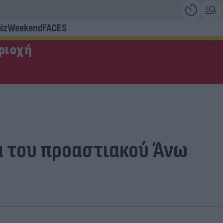
iz
Weekend
FACES
εριοχή
μα του προαστιακού Άνω