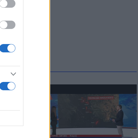
μμονή με το
 πρόβλημα