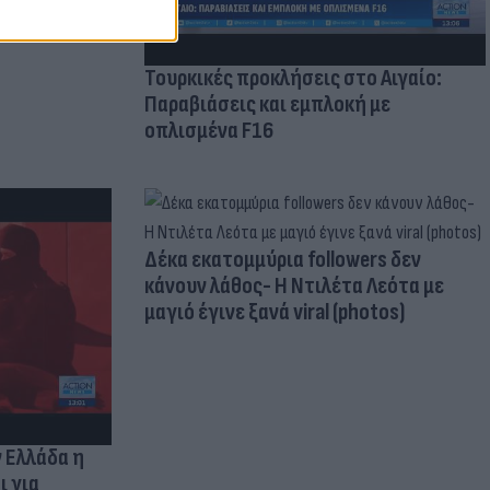
Τουρκικές προκλήσεις στο Αιγαίο:
Παραβιάσεις και εμπλοκή με
οπλισμένα F16
Δέκα εκατομμύρια followers δεν
κάνουν λάθος- Η Ντιλέτα Λεότα με
μαγιό έγινε ξανά viral (photos)
ν Ελλάδα η
ι για