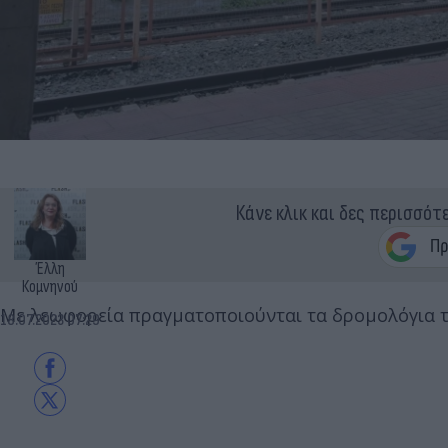
Κάνε κλικ και δες περισσότ
Έλλη
Κομνηνού
Με λεωφορεία πραγματοποιούνται τα δρομολόγια τ
18.07.2023 07:29