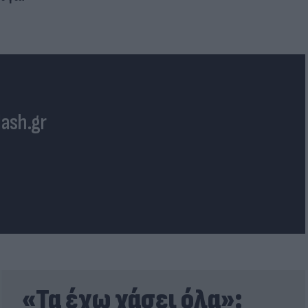
lash.gr
«Τα έχω χάσει όλα»: