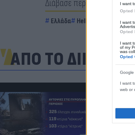
Διάβασε περισσότερα
I want t
Opted 
Ελλάδα
Hellenic Train
I want 
Advertis
Opted 
I want t
of my P
ΑΠΟ ΤΟ ΔΙΚΤΥΟ
was col
Opted 
Google 
I want t
web or d
Πανζουρλισμ
Σαλάχ - Χιλι
της Τραμπζον