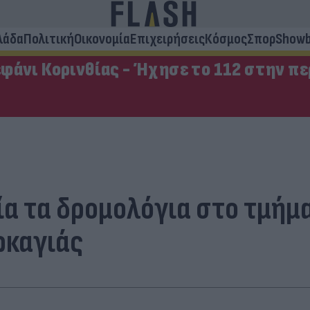
λάδα
Πολιτική
Οικονομία
Επιχειρήσεις
Κόσμος
Σπορ
Showb
φάνι Κορινθίας - Ήχησε το 112 στην π
εία τα δρομολόγια στο τμή
ρκαγιάς