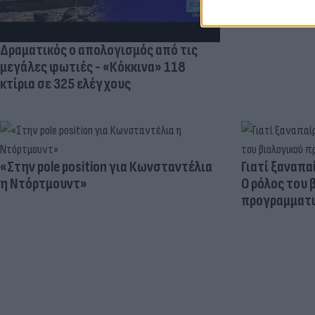
Δραματικός ο απολογισμός από τις
μεγάλες φωτιές - «Κόκκινα» 118
κτίρια σε 325 ελέγχους
«Στην pole position για Κωνσταντέλια
Γιατί ξαναπα
η Ντόρτμουντ»
Ο ρόλος του 
προγραμματι