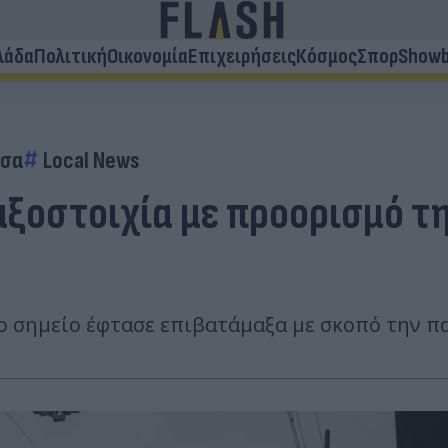
λάδα
Πολιτική
Οικονομία
Επιχειρήσεις
Κόσμος
Σπορ
Showb
ισα
Local News
μαξοστοιχία με προορισμό τ
το σημείο έφτασε επιβατάμαξα με σκοπό την 