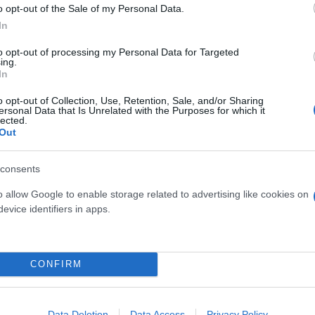
δυνατή προσπάθεια για τον περιορισμό της ταλαιπ
o opt-out of the Sale of my Personal Data.
In
to opt-out of processing my Personal Data for Targeted
ing.
ευχαριστεί το επιβατικό κοινό για την κατανόησή του
In
o opt-out of Collection, Use, Retention, Sale, and/or Sharing
ersonal Data that Is Unrelated with the Purposes for which it
lected.
Out
consents
o allow Google to enable storage related to advertising like cookies on
evice identifiers in apps.
CONFIRM
Data Deletion
Data Access
Privacy Policy