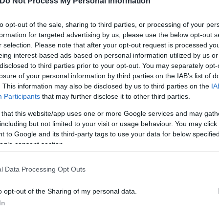
Do Not Process My Personal Information
 προβλήματος.
to opt-out of the sale, sharing to third parties, or processing of your per
formation for targeted advertising by us, please use the below opt-out s
r selection. Please note that after your opt-out request is processed y
eing interest-based ads based on personal information utilized by us or
disclosed to third parties prior to your opt-out. You may separately opt-
losure of your personal information by third parties on the IAB’s list of
. This information may also be disclosed by us to third parties on the
IA
Participants
that may further disclose it to other third parties.
 that this website/app uses one or more Google services and may gath
including but not limited to your visit or usage behaviour. You may click 
 to Google and its third-party tags to use your data for below specifi
ogle consent section.
l Data Processing Opt Outs
ων 36 επιβατών, οι οποίοι συνέχισαν το δρομολόγι
o opt-out of the Sharing of my personal data.
In