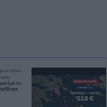
μμονή με το
 πρόβλημα