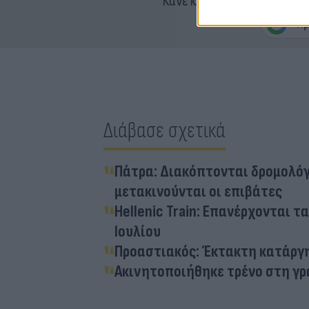
Κάνε κλικ και δες περισσότ
Διάβασε σχετικά
Πάτρα: Διακόπτονται δρομολόγ
μετακινούνται οι επιβάτες
Hellenic Train: Επανέρχονται 
Ιουλίου
Προαστιακός: Έκτακτη κατάργη
Ακινητοποιήθηκε τρένο στη γρ