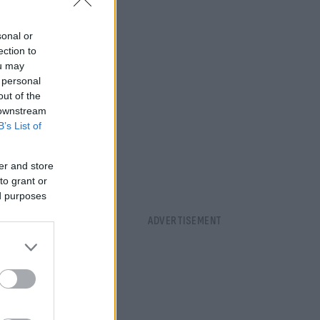
sonal or
ection to
ou may
 personal
out of the
 downstream
B’s List of
er and store
to grant or
ed purposes
ό τους με