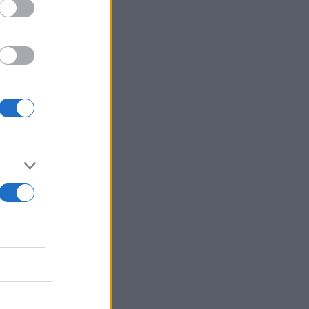
ωρίας των
».