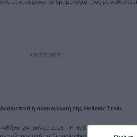
οποίοι συνέχισαν το δρομολόγιό τους με καθυστέρ
Αναλυτικά η ανακοίνωση της Hellenic Train:
«Αθήνα, 24 Ιουλίου 2025 – Η Hellenic Train ενημερώ
αναχώρησε από τη Θεσσαλονίκη στις 07:30 με προορ