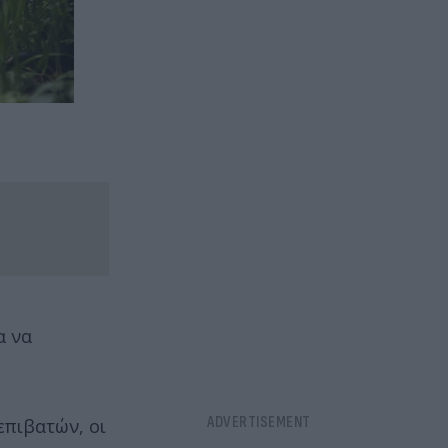
α να
επιβατών, οι