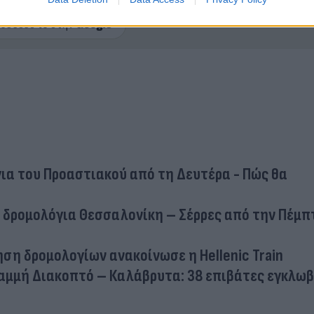
ερο
Flash.gr
στην αναζήτηση της
Google
ια του Προαστιακού από τη Δευτέρα - Πώς θα
τα δρομολόγια Θεσσαλονίκη – Σέρρες από την Πέμπ
ση δρομολογίων ανακοίνωσε η Hellenic Train
αμμή Διακοπτό – Καλάβρυτα: 38 επιβάτες εγκλωβ