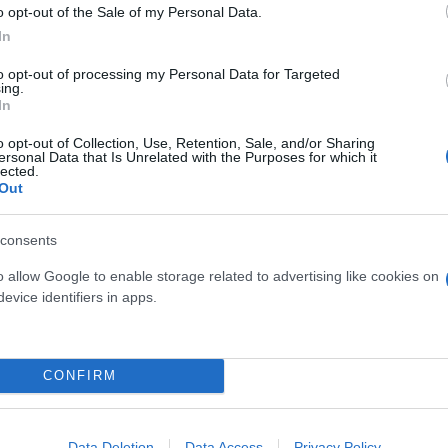
ργκ από την κατηγορία διατάραξης δημόσιας τά
o opt-out of the Sale of my Personal Data.
υ η Γκρέτα Τούνμπεργκ για διατάραξη δημόσιας τ
In
to opt-out of processing my Personal Data for Targeted
ing.
In
o opt-out of Collection, Use, Retention, Sale, and/or Sharing
ersonal Data that Is Unrelated with the Purposes for which it
ος
Γκρέτα Τούνμπεργκ
Χάγη
lected.
Out
consents
o allow Google to enable storage related to advertising like cookies on
evice identifiers in apps.
CONFIRM
Data Deletion
Data Access
Privacy Policy