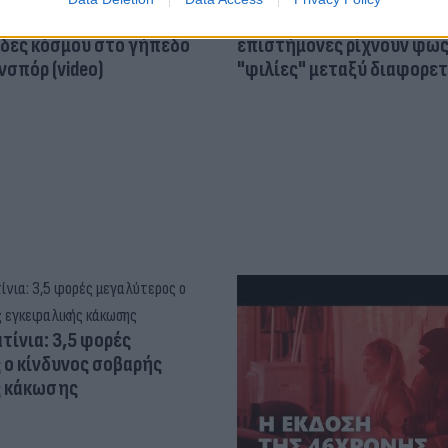
ός στην παρουσίαση του
Και οι μαϊμούδες έχουν κατ
άδες κόσμου στο γήπεδο
επιστήμονες ρίχνουν φως
σπόρ (video)
"φιλίες" μεταξύ διαφορε
τίνια: 3,5 φορές
 ο κίνδυνος σοβαρής
ς κάκωσης