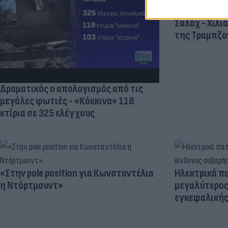
Πανζουρλισμ
Σαλάχ - Χιλι
της Τραμπζον
Δραματικός ο απολογισμός από τις
μεγάλες φωτιές - «Κόκκινα» 118
κτίρια σε 325 ελέγχους
«Στην pole position για Κωνσταντέλια
Ηλεκτρικά πα
η Ντόρτμουντ»
μεγαλύτερος
εγκεφαλική