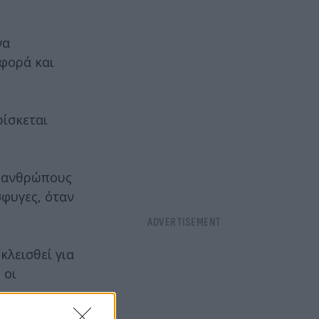
να
 φορά και
ρίσκεται
ς ανθρώπους
σφυγες, όταν
κλεισθεί για
 οι