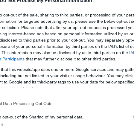
Do Not Process My Personal Information
οδηγήσει κρατούμενους διαδηλωτές σε άλλα σημεία 
 συνέπειες.
to opt-out of the sale, sharing to third parties, or processing of your per
formation for targeted advertising by us, please use the below opt-out s
r selection. Please note that after your opt-out request is processed y
ικές περιπτώσεις, όμως ανακοίνωσε ότι όλοι όσοι 
eing interest-based ads based on personal information utilized by us or
εκπρόσωπος της αστυνομίας Μαρίκε Μάας δήλωσε ότ
disclosed to third parties prior to your opt-out. You may separately opt-
losure of your personal information by third parties on the IAB’s list of
. This information may also be disclosed by us to third parties on the
IA
Participants
that may further disclose it to other third parties.
ερο
Flash.gr
στην αναζήτηση της
Google
 that this website/app uses one or more Google services and may gath
including but not limited to your visit or usage behaviour. You may click 
 to Google and its third-party tags to use your data for below specifi
ogle consent section.
l Data Processing Opt Outs
o opt-out of the Sharing of my personal data.
In