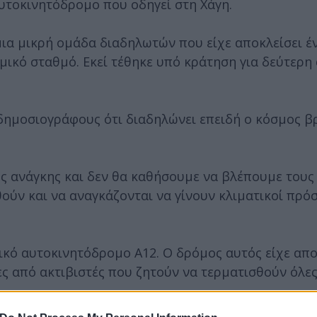
υτοκινητόδρομο που οδηγεί στη Χάγη.
ια μικρή ομάδα διαδηλωτών που είχε αποκλείσει έ
μικό σταθμό. Εκεί τέθηκε υπό κράτηση για δεύτερη
 δημοσιογράφους ότι διαδηλώνει επειδή ο κόσμος β
ης ανάγκης και δεν θα καθήσουμε να βλέπουμε του
θούν και να αναγκάζονται να γίνουν κλιματικοί πρό
ικό αυτοκινητόδρομο A12. Ο δρόμος αυτός είχε απο
ς από ακτιβιστές που ζητούν να τερματισθούν όλες