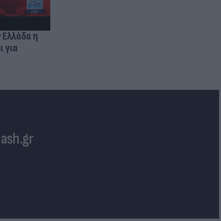
ν Ελλάδα η
ι για
lash.gr