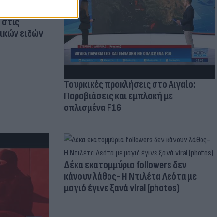
οικίδια! Οι
 στις
τικών ειδών
Τουρκικές προκλήσεις στο Αιγαίο:
Παραβιάσεις και εμπλοκή με
οπλισμένα F16
Δέκα εκατομμύρια followers δεν
κάνουν λάθος- Η Ντιλέτα Λεότα με
μαγιό έγινε ξανά viral (photos)