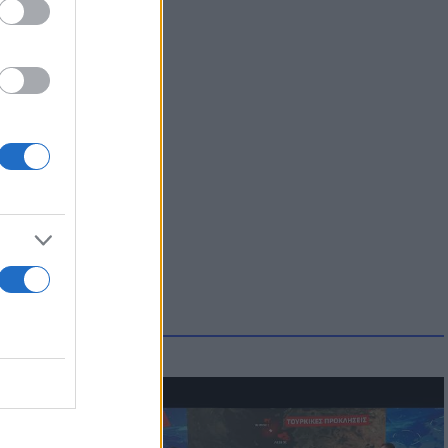
ξης
άξης