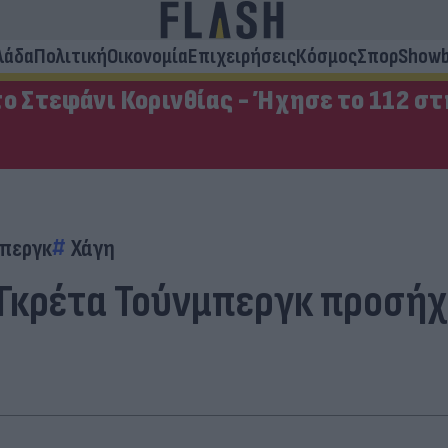
λάδα
Πολιτική
Οικονομία
Επιχειρήσεις
Κόσμος
Σπορ
Showb
ο Στεφάνι Κορινθίας - Ήχησε το 112 σ
μπεργκ
Χάγη
α Γκρέτα Τούνμπεργκ προσή