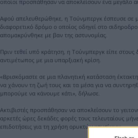
οποίοι προσπάθησαν να αποκλείσουν ένα μεγάλο α
Αφού απελευθερώθηκε, η Τούνμπεργκ έσπευσε σε μ
διαφορετικό δρόμο ο οποίος οδηγεί στο σιδηροδρο
απομακρύνθηκε με βαν της αστυνομίας.
Πριν τεθεί υπό κράτηση, η Τούνμπεργκ είπε στους
αντιμέτωπος με μια υπαρξιακή κρίση.
«Βρισκόμαστε σε μια πλανητική κατάσταση έκτακτ
να χάνουν τη ζωή τους και τα μέσα για να συντηρη
μπορούμε να κάνουμε κάτι», δήλωσε.
Ακτιβιστές προσπάθησαν να αποκλείσουν το γειτον
αρκετές ώρες δεκάδες φορές τους τελευταίους μήνε
επιδοτήσεις για τη χρήση ορυκτών καυσίμων.