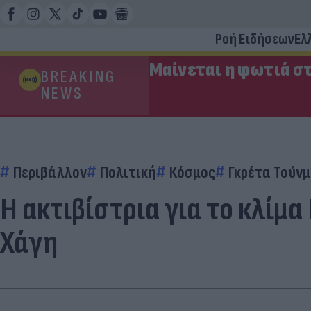
Ροή Ειδήσεων
Ελ
Μαίνεται η φωτιά στ
BREAKING
NEWS
Περιβάλλον
Πολιτική
Κόσμος
Γκρέτα Τούν
Η ακτιβίστρια για το κλίμ
Χάγη