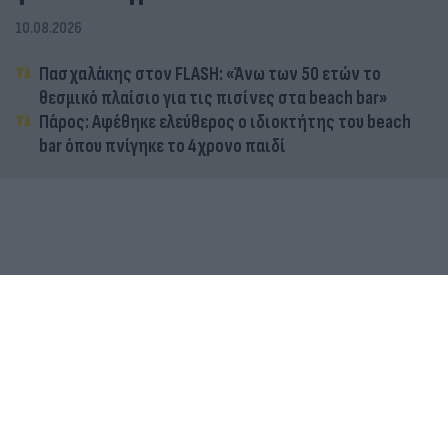
10.08.2026
Πασχαλάκης στον FLASH: «Άνω των 50 ετών το
θεσμικό πλαίσιο για τις πισίνες στα beach bar»
Πάρος: Αφέθηκε ελεύθερος ο ιδιοκτήτης του beach
bar όπου πνίγηκε το 4χρονο παιδί