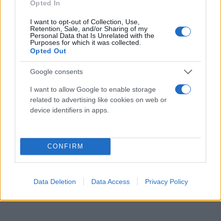
θα κριθούν τη 10η Σεπτεμβρίου όπου, αυτή τη
Opted In
φορά, παλιά και νέα μέλη θα προσέλθουν στις
I want to opt-out of Collection, Use,
κάλπες, αφήνοντας τον δίευρο οβολό τους και
Retention, Sale, and/or Sharing of my
Personal Data that Is Unrelated with the
ψηφίζοντας για τη νέα ηγεσία του ΣΥΡΙΖΑ-ΠΣ.
Purposes for which it was collected.
Opted Out
Βέβαια, το κόμμα της Αξιωματικής Αντιπολίτευσης,
ενώ αναζητά ένα νέο Modus Operandi και μία νέα
Google consents
πολιτική πυξίδα, βιώνει το παράδοξο να βαδίζει
I want to allow Google to enable storage
προς την εκλογή νέας ηγεσίας χωρίς να έχει
related to advertising like cookies on web or
αναγνώσει τα αίτια της βαριάς εκλογικής,
device identifiers in apps.
ιδεολογικής και πολιτικής της ήττας. Το σίγουρο
είναι ότι τα δύο, ίσως και τρία επόμενα
σαββατοκύριακα σηματοδοτούν μία νέα αρχή για
CONFIRM
την Αξιωματική Αντιπολίτευση.
Data Deletion
Data Access
Privacy Policy