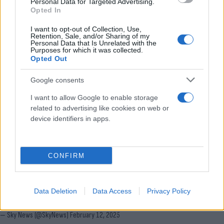
Personal Data for Targeted Advertising.
Ομπάντα, έπαιξε έναν σύντομο αγώνα εναντίον του
Opted In
Καρόλου. Ο Ομπάντα επαίνεσε τις επιδόσεις του
I want to opt-out of Collection, Use,
βασιλιά ωστόσο σημείωσε ότι «η τεχνική του δεν
Retention, Sale, and/or Sharing of my
Personal Data that Is Unrelated with the
ήταν άψογη».
Purposes for which it was collected.
Opted Out
«Ήθελα να πλησιάσει λίγο πιο κοντά στον στόχο για
Google consents
να μπορέσει να τον βρει. Το απόλαυσε και ο
I want to allow Google to enable storage
κόσμος που βρισκόταν στο στάδιο ενθουσιάστηκε»,
related to advertising like cookies on web or
είπε.
device identifiers in apps.
🏈 During a visit to the Tottenham Hotspur
CONFIRM
stadium King Charles threw an American football.
Watch the moment 👇
https://t.co/PAiZ4D1RJB
Data Deletion
Data Access
Privacy Policy
pic.twitter.com/hzWmKHOtE6
— Sky News (@SkyNews)
February 12, 2025