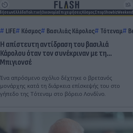
ιδήσεων
Ελλάδα
Πολιτική
Οικονομία
Επιχειρήσεις
Κόσμος
Σπορ
Showbiz
Weekend
LIFE
Κόσμος
Βασιλιάς Κάρολος
Τότεναμ
B
Η απίστευτη αντίδραση του βασιλιά
Κάρολου όταν τον συνέκριναν με τη...
Μπιγιονσέ
Ένα απρόσμενο σχόλιο δέχτηκε ο βρετανός
μονάρχης κατά τη διάρκεια επίσκεψής του στο
γήπεδο της Τότεναμ στο βόρειο Λονδίνο.