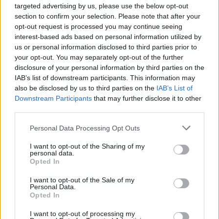
targeted advertising by us, please use the below opt-out
section to confirm your selection. Please note that after your
opt-out request is processed you may continue seeing
interest-based ads based on personal information utilized by
us or personal information disclosed to third parties prior to
your opt-out. You may separately opt-out of the further
disclosure of your personal information by third parties on the
IAB’s list of downstream participants. This information may
also be disclosed by us to third parties on the
IAB’s List of
Downstream Participants
that may further disclose it to other
third parties.
Please note that this website/app uses one or more Google
Personal Data Processing Opt Outs
services and may gather and store information including but
not limited to your visit or usage behaviour. You may click to
I want to opt-out of the Sharing of my
personal data.
grant or deny consent to Google and its third-party tags to
Opted In
use your data for below specified purposes in below Google
consent section.
I want to opt-out of the Sale of my
Personal Data.
Opted In
Ο μακροβιότερος Βρετανός παίκτης του NFL, Έφε
I want to opt-out of processing my