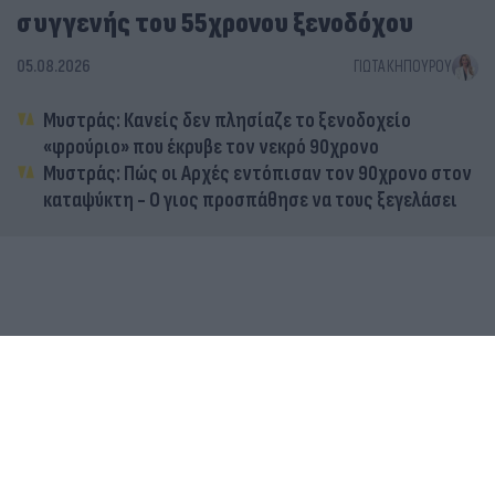
συγγενής του 55χρονου ξενοδόχου
05.08.2026
ΓΙΏΤΑ ΚΗΠΟΥΡΟΎ
Μυστράς: Κανείς δεν πλησίαζε το ξενοδοχείο
«φρούριο» που έκρυβε τον νεκρό 90χρονο
Μυστράς: Πώς οι Αρχές εντόπισαν τον 90χρονο στον
καταψύκτη - Ο γιος προσπάθησε να τους ξεγελάσει