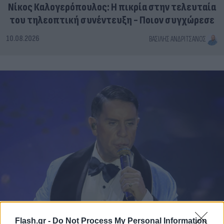
Νίκος Καλογερόπουλος: Η πικρία στην τελευταία
του τηλεοπτική συνέντευξη - Ποιον συγχώρεσε
10.08.2026
ΒΑΣΊΛΗΣ ΑΝΔΡΙΤΣΆΝΟΣ
Flash.gr -
Do Not Process My Personal Information