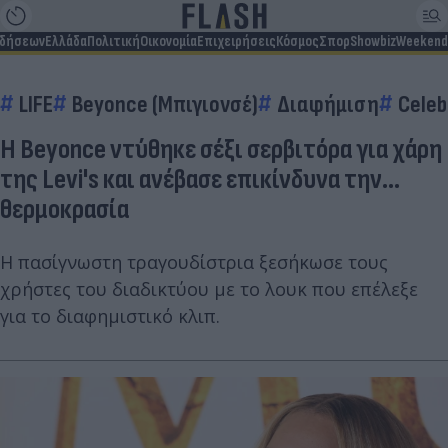
ιδήσεων
Ελλάδα
Πολιτική
Οικονομία
Επιχειρήσεις
Κόσμος
Σπορ
Showbiz
Weekend
LIFE
Beyonce (Μπιγιονσέ)
Διαφήμιση
Celeb
Η Beyonce ντύθηκε σέξι σερβιτόρα για χάρη
της Levi's και ανέβασε επικίνδυνα την...
θερμοκρασία
Η πασίγνωστη τραγουδίστρια ξεσήκωσε τους
χρήστες του διαδικτύου με το λουκ που επέλεξε
για το διαφημιστικό κλιπ.