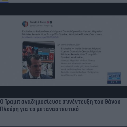
Πύρινος συναγερμός στον Κουβαρά Αττικής -
Εκκενώνονται οικισμοί | ACTION 24