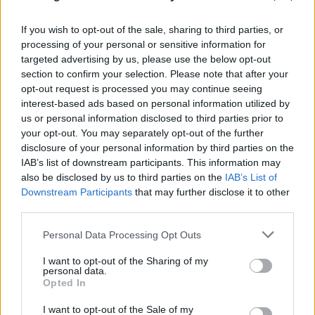
If you wish to opt-out of the sale, sharing to third parties, or
processing of your personal or sensitive information for
targeted advertising by us, please use the below opt-out
section to confirm your selection. Please note that after your
opt-out request is processed you may continue seeing
Γιώργος Μαζωνάκης: «Όπως με βαφτίσανε» - Η
interest-based ads based on personal information utilized by
us or personal information disclosed to third parties prior to
συνεργασία - έκπληξη
your opt-out. You may separately opt-out of the further
disclosure of your personal information by third parties on the
10.08.2026
ΒΑΣΊΛΗΣ ΑΝΔΡΙΤΣΆΝΟΣ
IAB’s list of downstream participants. This information may
also be disclosed by us to third parties on the
IAB’s List of
Downstream Participants
that may further disclose it to other
third parties.
Please note that this website/app uses one or more Google
Personal Data Processing Opt Outs
services and may gather and store information including but
not limited to your visit or usage behaviour. You may click to
I want to opt-out of the Sharing of my
personal data.
grant or deny consent to Google and its third-party tags to
Opted In
use your data for below specified purposes in below Google
consent section.
I want to opt-out of the Sale of my