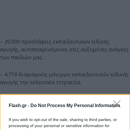
– 20.000 προσλήψεις εκπαιδευτικών ειδικής
αγωγής, ανταποκρινόμενοι στις αυξημένες ανάγκες
των παιδιών μας.
– 4.719 διορισμούς μόνιμων εκπαιδευτικών ειδικής
αγωγής την τελευταία τετραετία.
– 3.200 ψυχολόγων και κοινωνικών λειτουργών την
Flash.gr -
Do Not Process My Personal Information
τελευταία τετραετία.
If you wish to opt-out of the sale, sharing to third parties, or
processing of your personal or sensitive information for