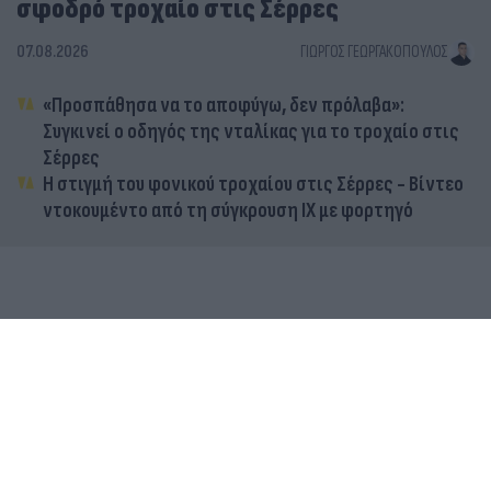
σφοδρό τροχαίο στις Σέρρες
07.08.2026
ΓΙΏΡΓΟΣ ΓΕΩΡΓΑΚΌΠΟΥΛΟΣ
«Προσπάθησα να το αποφύγω, δεν πρόλαβα»:
Συγκινεί ο οδηγός της νταλίκας για το τροχαίο στις
Σέρρες
Η στιγμή του φονικού τροχαίου στις Σέρρες - Βίντεο
ντοκουμέντο από τη σύγκρουση ΙΧ με φορτηγό