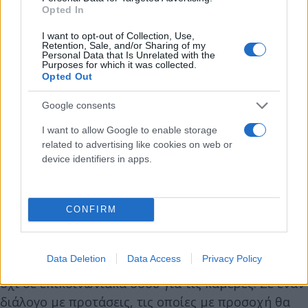
Opted In
I want to opt-out of Collection, Use,
Retention, Sale, and/or Sharing of my
Personal Data that Is Unrelated with the
Purposes for which it was collected.
Opted Out
Google consents
– Οριζόντια αύξηση μισθών για το εκπαιδευτικό
προσωπικό» αναφέρει η κ. Μιχαηλίδου στην
I want to allow Google to enable storage
related to advertising like cookies on web or
ανάρτησή της και προσθέτει:
device identifiers in apps.
«Στόχος όλων, θέλω να πιστεύω, η δημιουργία ενός
ακόμη πιο εξωστρεφούς και συμπεριληπτικού
CONFIRM
σχολείου, στο οποίο έχει θέση και εξελίσσεται κάθε
παιδί, χωρίς διακρίσεις. Προσβλέπουμε σε έναν
Data Deletion
Data Access
Privacy Policy
εποικοδομητικό διάλογο με την αντιπολίτευση και
όχι σε επικοινωνιακά σόου για τις κάμερες. Σε έναν
διάλογο με προτάσεις, τις οποίες με προσοχή θα