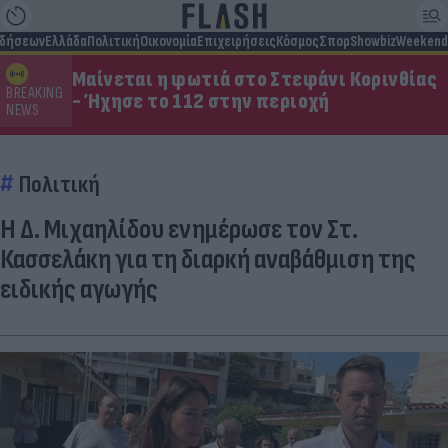
ιδήσεων
Ελλάδα
Πολιτική
Οικονομία
Επιχειρήσεις
Κόσμος
Σπορ
Showbiz
Weekend
Μαίνεται η φωτιά στο Στεφάνι Κορινθίας
BREAKING
- Ήχησε το 112 στην περιοχή
NEWS
Πολιτική
Η Δ. Μιχαηλίδου ενημέρωσε τον Στ.
Κασσελάκη για τη διαρκή αναβάθμιση της
ειδικής αγωγής