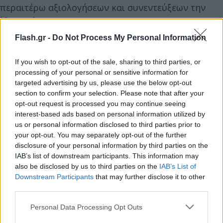
περαιτέρω αξιολογήσεων και συνεντεύξεων την
ίδια ημέρα.
Flash.gr -
Do Not Process My Personal Information
Στην παγκόσμια ομάδα πληρώματος καμπίνας της
Emirates περιλαμβάνονται περισσότερες από 140
If you wish to opt-out of the sale, sharing to third parties, or
processing of your personal or sensitive information for
εθνικότητες, αντικατοπτρίζοντας το μίγμα
targeted advertising by us, please use the below opt-out
επιβατών της εταιρείας και τις διεθνείς
section to confirm your selection. Please note that after your
δραστηριότητές της σε 130 πόλεις σε έξι ηπείρους.
opt-out request is processed you may continue seeing
interest-based ads based on personal information utilized by
Η αεροπορική εταιρεία διαθέτει έναν σύγχρονο
us or personal information disclosed to third parties prior to
στόλο με περισσότερα από 200 αεροσκάφη ευρείας
your opt-out. You may separately opt-out of the further
ατράκτου, αποτελώντας τον μεγαλύτερο χειριστή
disclosure of your personal information by third parties on the
αεροσκαφών Boeing 777 και Airbus A380
IAB’s list of downstream participants. This information may
also be disclosed by us to third parties on the
IAB’s List of
παγκοσμίως.
Downstream Participants
that may further disclose it to other
third parties.
Please note that this website/app uses one or more Google
Personal Data Processing Opt Outs
services and may gather and store information including but