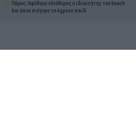
Πάρος: Αφέθηκε ελεύθερος ο ιδιοκτήτης του beach
bar όπου πνίγηκε το 4χρονο παιδί