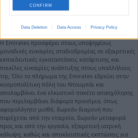
CONFIRM
Data Deletion
Data Access
Privacy Policy
Η Emirates προσφέρει στους υποψηφίους
μοναδικές ευκαιρίες σταδιοδρομίας σε εξαιρετικές
εκπαιδευτικές εγκαταστάσεις κατάρτισης και
ποικίλες ευκαιρίες ανάπτυξης στους υπαλλήλους
της. Όλο το πλήρωμα της Emirates εδρεύει στην
κοσμοπολίτικη πόλη του Ντουμπάι και
απολαμβάνει ένα ελκυστικό πακέτο απασχόλησης
που περιλαμβάνει διάφορα προνόμια, όπως
αφορολόγητο μισθό, δωρεάν διαμονή που
παρέχεται από την εταιρεία, δωρεάν μεταφορά
προς και από την εργασία, εξαιρετική ιατρική
κάλυψη, καθώς και αποκλειστικές εκπτώσεις για