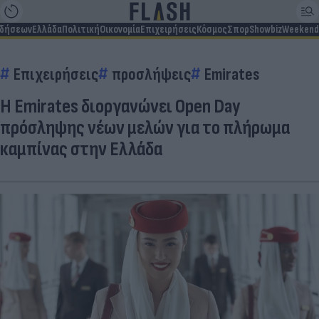
ιδήσεων
Ελλάδα
Πολιτική
Οικονομία
Επιχειρήσεις
Κόσμος
Σπορ
Showbiz
Weekend
Επιχειρήσεις
προσλήψεις
Emirates
Η Emirates διοργανώνει Open Day
πρόσληψης νέων μελών για το πλήρωμα
καμπίνας στην Ελλάδα