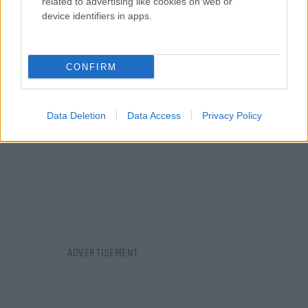
related to advertising like cookies on web or
οικονομίας από τη μείωση της ανεργίας.
device identifiers in apps.
CONFIRM
Data Deletion
Data Access
Privacy Policy