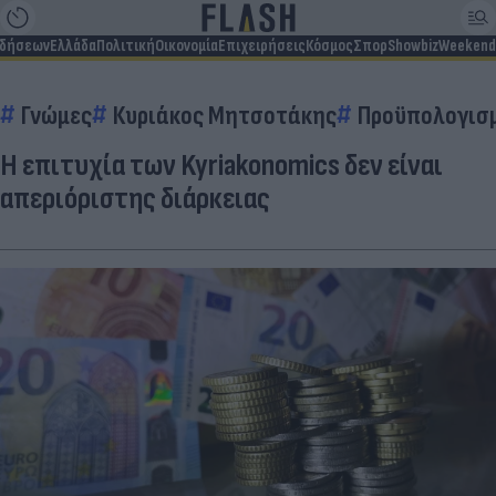
ιδήσεων
Ελλάδα
Πολιτική
Οικονομία
Επιχειρήσεις
Κόσμος
Σπορ
Showbiz
Weekend
Γνώμες
Κυριάκος Μητσοτάκης
Προϋπολογισ
Η επιτυχία των Kyriakonomics δεν είναι
απεριόριστης διάρκειας