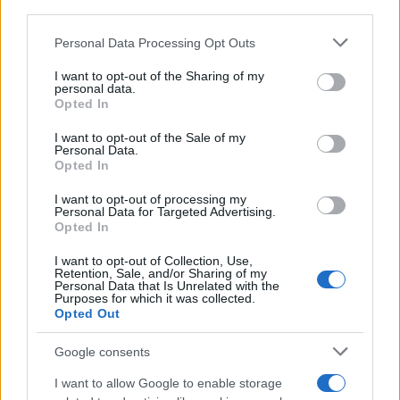
επιδόματα θέσης ευθύνης ενώ εκατοντάδες
third parties.
χιλιάδες οικογένειες με παιδιά θα λάβουν
Please note that this website/app uses one or more Google
Personal Data Processing Opt Outs
πρόσθετες αυξήσεις λόγω της αύξησης των
services and may gather and store information including but
οικογενειακών επιδομάτων. Σύμφωνα με
not limited to your visit or usage behaviour. You may click to
I want to opt-out of the Sharing of my
personal data.
grant or deny consent to Google and its third-party tags to
υπολογισμούς του υπουργείου Οικονομικών η
Opted In
use your data for below specified purposes in below Google
μέση ετήσια αύξηση ανά υπάλληλο ανέρχεται σε
consent section.
I want to opt-out of the Sale of my
2.084 ευρώ μικτά ή 1.476 ευρώ καθαρά.
Personal Data.
Opted In
Βέβαια στην οικονομία, η επιτυχία του χθες και
I want to opt-out of processing my
Personal Data for Targeted Advertising.
του σήμερα, δεν σημαίνει ότι «δουλεύει» και αύριο.
Opted In
Τα Kyriakonomics, θα συνεχίσουν να παράγουν
I want to opt-out of Collection, Use,
πλεονάσματα και στην ερχόμενη χρόνια; Η αλήθεια
Retention, Sale, and/or Sharing of my
Personal Data that Is Unrelated with the
είναι ότι η ανάπτυξη εφέτος θα είναι πάνω από τις
Purposes for which it was collected.
Opted Out
προβλέψεις ενώ σημαντική είναι η πτώση της
ανεργίας κοντά σε 11% με βάση την Έρευνα
Google consents
Εργατικού Δυναμικού. Προφανώς δεν υπάρχει
I want to allow Google to enable storage
σημαντικότερος δείκτης για την πορεία της