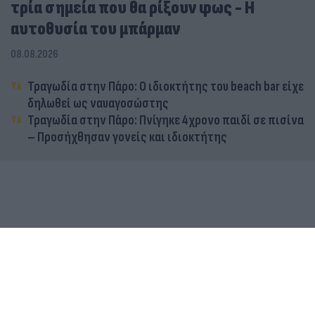
τρία σημεία που θα ρίξουν φως - Η
αυτοθυσία του μπάρμαν
08.08.2026
Τραγωδία στην Πάρο: Ο ιδιοκτήτης του beach bar είχε
δηλωθεί ως ναυαγοσώστης
Τραγωδία στην Πάρο: Πνίγηκε 4χρονο παιδί σε πισίνα
– Προσήχθησαν γονείς και ιδιοκτήτης