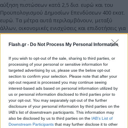
αύξηση πιστώσεων κατά 2,5 δισ. ευρώ και του
Προϋπολογισμού Δημοσίων Επενδύσεων 400 εκατ.
ευρώ. Τα μέτρα αυτά περιλαμβάνουν, μεταξύ
άλλων, οικονομικές ενισχύσεις και επιδοτήσεις για
καύσιμα και ηλεκτρική ενέργεια, επιχορηγήσεις για
αντικατάσταση ενεργοβόρων ηλεκτρικών
Flash.gr -
Do Not Process My Personal Information
συσκευών, καθώς και τη στήριξη ευάλωτων
κοινωνικών ομάδων και επιχειρήσεων, καθώς και
If you wish to opt-out of the sale, sharing to third parties, or
processing of your personal or sensitive information for
την κάλυψη των σχετιζόμενων με την ενεργειακή
targeted advertising by us, please use the below opt-out
κρίση εξαιρετικά επειγουσών και εκτάκτων
section to confirm your selection. Please note that after your
αναγκών κρατικών φορέων.
opt-out request is processed you may continue seeing
interest-based ads based on personal information utilized by
us or personal information disclosed to third parties prior to
Για όσους δεν μπορούν να εξηγήσουν την
your opt-out. You may separately opt-out of the further
πραγματικότητα να πούμε ότι μετά από 14 χρόνια
disclosure of your personal information by third parties on the
IAB’s list of downstream participants. This information may
660.000 δημόσιοι υπάλληλοι θα λάβουν αυξήσεις
also be disclosed by us to third parties on the
IAB’s List of
έως και 10,5% στους βασικούς μισθούς και τα
Downstream Participants
that may further disclose it to other