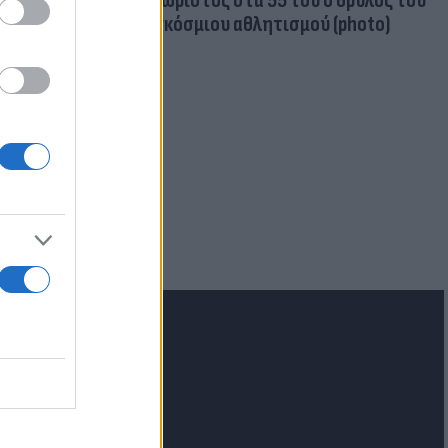
Aγνώριστος στα 55 του ο θρύλος του
παγκόσμιου αθλητισμού (photo)
ρεατικά: Στα
- Φόβοι για
lash.gr