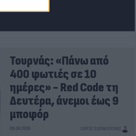
Τουρνάς: «Πάνω από
400 φωτιές σε 10
ημέρες» - Red Code τη
Δευτέρα, άνεμοι έως 9
μποφόρ
09.08.2026
ΓΙΏΡΓΟΣ ΓΕΩΡΓΑΚΌΠΟΥΛΟΣ