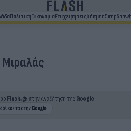
λάδα
Πολιτική
Οικονομία
Επιχειρήσεις
Κόσμος
Σπορ
Showb
ν Μιραλάς
ερο
Flash.gr
στην αναζήτηση της
Google