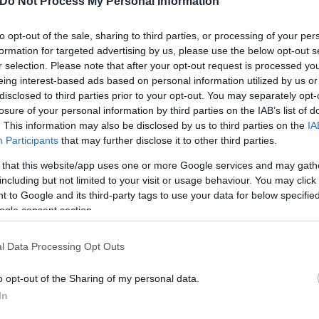
Do Not Process My Personal Information
to opt-out of the sale, sharing to third parties, or processing of your per
formation for targeted advertising by us, please use the below opt-out s
δόξα, υπήρξε ένας
r selection. Please note that after your opt-out request is processed y
έπρεπε να δώσει μια
Και οι μαϊμούδες έχουν κατ
eing interest-based ads based on personal information utilized by us or
για τον γιο του
επιστήμονες ρίχνουν φως
disclosed to third parties prior to your opt-out. You may separately opt-
"φιλίες" μεταξύ διαφορε
losure of your personal information by third parties on the IAB’s list of
. This information may also be disclosed by us to third parties on the
IA
Participants
that may further disclose it to other third parties.
 that this website/app uses one or more Google services and may gath
including but not limited to your visit or usage behaviour. You may click 
 to Google and its third-party tags to use your data for below specifi
ogle consent section.
l Data Processing Opt Outs
o opt-out of the Sharing of my personal data.
In