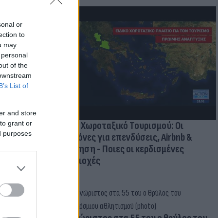
sonal or
ection to
ou may
οικίδια! Οι
 personal
 στις
out of the
τικών ειδών
 downstream
B’s List of
er and store
to grant or
Νέο Χωροταξικό Τουρισμού: Οι
ed purposes
κανόνες για επενδύσεις, Airbnb &
δόμηση - Ποιες οι κερδισμένες
περιοχές