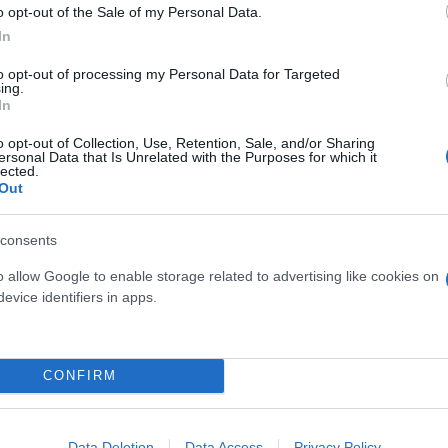
τίνια: 3,5 φορές
o opt-out of the Sale of my Personal Data.
 ο κίνδυνος σοβαρής
In
ς κάκωσης
to opt-out of processing my Personal Data for Targeted
ing.
In
o opt-out of Collection, Use, Retention, Sale, and/or Sharing
ersonal Data that Is Unrelated with the Purposes for which it
lected.
Είδος... πολυτελείας τα κ
Out
ύψη οι τιμές στο μοσχάρι 
νέο «ράλι» ανατιμήσεων
consents
o allow Google to enable storage related to advertising like cookies on
evice identifiers in apps.
CONFIRM
 μην μένεις στο σκοτάδι... ακολούθησε το F
Data Deletion
Data Access
Privacy Policy