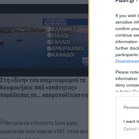
Flash.gr -
If you wish 
sensitive in
Πριν από τη 
confirm you
πατέρας που 
continue se
μεγάλη μάχη 
information 
further disc
participants
Downstream 
Please note
information 
Στη «δίνη» του υπερτουρισμού τα
deny consent
Κουφονήσια: Από «απάτητος»
in below Go
παράδεισος σε... κοσμοπολίτικο νησί
Persona
I want t
Opted 