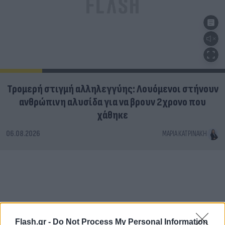
Τρομερή στιγμή αλληλεγγύης: Λουόμενοι στήνουν
ανθρώπινη αλυσίδα για να βρουν 2χρονο που
χάθηκε
06.08.2026
ΜΑΡΊΑ ΚΑΤΡΙΝΆΚΗ
Flash.gr -
Do Not Process My Personal Information