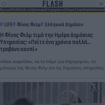
ιδήσεων
Ελλάδα
Πολιτική
Οικονομία
Επιχειρήσεις
Κόσμος
Σπορ
Showbiz
Weekend
LIFE
Φίνος Φιλμ
Ελληνικό Δημόσιο
Η Φίνος Φιλμ τιμά την Ημέρα Δημόσιας
Υπηρεσίας: «Πείτε ένα χρόνια πολλά...
τραβάνε κουπί»
«Κάνε καφεδάκι, να το πάμε για παρηγοριά», το
μήνυμα της Φίνος Φιλμ για τις δημόσιες υπηρεσίες.