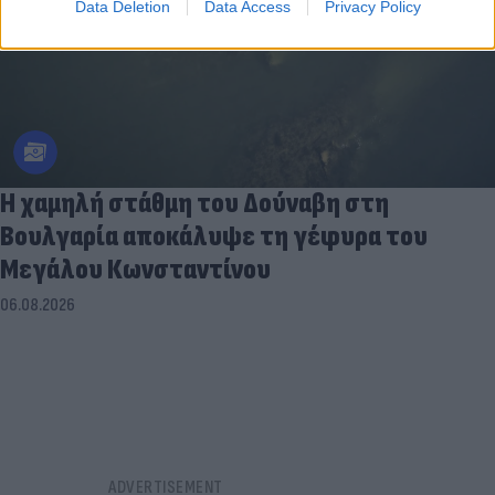
Data Deletion
Data Access
Privacy Policy
Η χαμηλή στάθμη του Δούναβη στη
Βουλγαρία αποκάλυψε τη γέφυρα του
Μεγάλου Κωνσταντίνου
06.08.2026