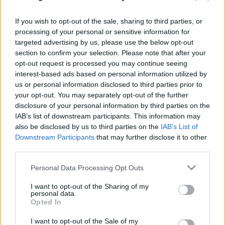
If you wish to opt-out of the sale, sharing to third parties, or
processing of your personal or sensitive information for
targeted advertising by us, please use the below opt-out
section to confirm your selection. Please note that after your
opt-out request is processed you may continue seeing
interest-based ads based on personal information utilized by
us or personal information disclosed to third parties prior to
your opt-out. You may separately opt-out of the further
disclosure of your personal information by third parties on the
IAB’s list of downstream participants. This information may
also be disclosed by us to third parties on the
IAB’s List of
Downstream Participants
that may further disclose it to other
third parties.
Please note that this website/app uses one or more Google
Personal Data Processing Opt Outs
services and may gather and store information including but
not limited to your visit or usage behaviour. You may click to
I want to opt-out of the Sharing of my
personal data.
grant or deny consent to Google and its third-party tags to
Opted In
use your data for below specified purposes in below Google
consent section.
I want to opt-out of the Sale of my