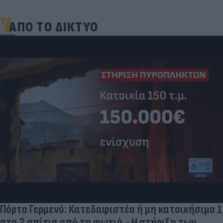
ΑΠΟ ΤΟ ΔΙΚΤΥΟ
Δέκα εκατομμύρια followers δεν κάνουν λάθος- Η
Ντιλέτα Λεότα με μαγιό έγινε ξανά viral (photos)