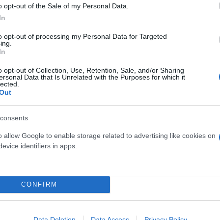
o opt-out of the Sale of my Personal Data.
In
ίρνουμε το χαμένο βάρος;
βιολογικού
to opt-out of processing my Personal Data for Targeted
ing.
σμού μας
In
o opt-out of Collection, Use, Retention, Sale, and/or Sharing
ersonal Data that Is Unrelated with the Purposes for which it
lected.
Out
Τουρκία: Μετά το... φρένο 
consents
έρχονται στο επίκεντρο τα
o allow Google to enable storage related to advertising like cookies on
evice identifiers in apps.
CONFIRM
 μην μένεις στο σκοτάδι... ακολούθησε το F
Data Deletion
Data Access
Privacy Policy