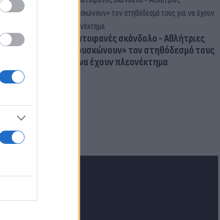
Πρωτοφανές σκάνδαλο - Aθλήτριες
«φουσκώνουν» τον στηθόδεσμό τους
για να έχουν πλεονέκτημα
για τα F-35
 Eurofighter
lash.gr