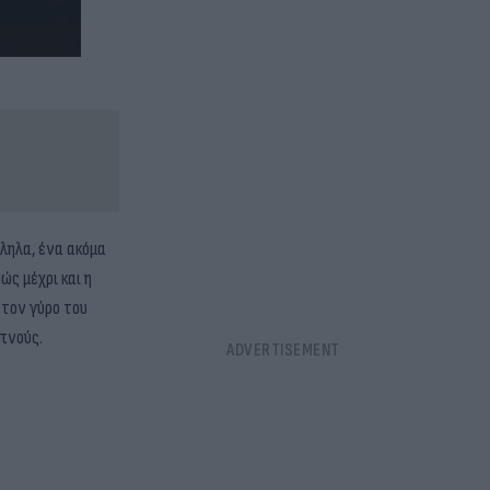
λληλα, ένα ακόμα
ς μέχρι και η
 τον γύρο του
πνούς.