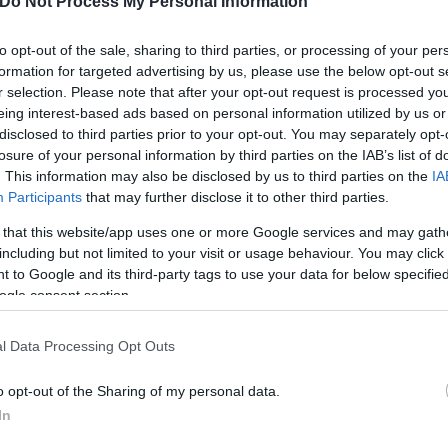
Do Not Process My Personal Information
to opt-out of the sale, sharing to third parties, or processing of your per
formation for targeted advertising by us, please use the below opt-out s
r selection. Please note that after your opt-out request is processed y
eing interest-based ads based on personal information utilized by us or
disclosed to third parties prior to your opt-out. You may separately opt-
osition για Κωνσταντέλια
Skin dysmorphia: Όταν η ε
losure of your personal information by third parties on the IAB’s list of
τ»
«τέλειο» δέρμα αποτελεί
. This information may also be disclosed by us to third parties on the
IA
ψυχικής υγείας
Participants
that may further disclose it to other third parties.
 that this website/app uses one or more Google services and may gath
including but not limited to your visit or usage behaviour. You may click 
 to Google and its third-party tags to use your data for below specifi
ogle consent section.
l Data Processing Opt Outs
o opt-out of the Sharing of my personal data.
In