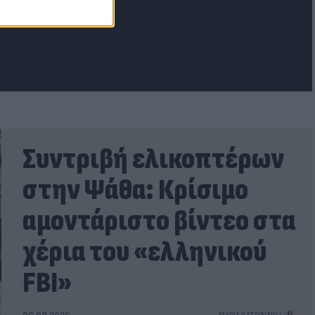
Συντριβή ελικοπτέρων
στην Ψάθα: Κρίσιμο
αμοντάριστο βίντεο στα
χέρια του «ελληνικού
FBI»