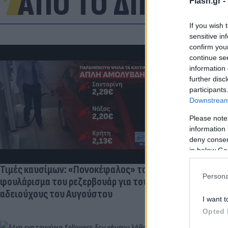
ΑΠΟ ΤΟ ΔΙΚΤΥΟ
Flash.gr -
If you wish 
sensitive in
confirm you
continue se
information 
«Στην pole p
further disc
η Ντόρτμουν
participants
Downstream 
Please note
information 
deny consent
in below Go
Τιμές καυσίμων: «Πονοκέφαλος» το
Persona
φουλάρισμα του ρεζερβουάρ για τους
αδειούχους του Αυγούστου
I want t
Opted 