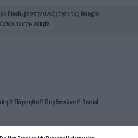
ερο
Flash.gr
στην αναζήτηση της
Google
ολη
Πάρνηθα
Παρθενώνα
Social