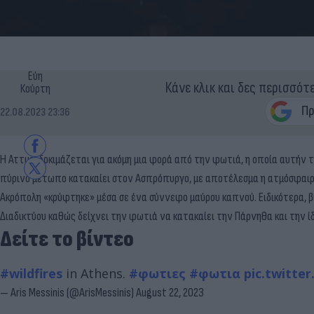
Εύη
Κάνε κλικ και δες περισσότ
Κούρτη
22.08.2023 23:36
Η Αττική δοκιμάζεται για ακόμη μια φορά από την φωτιά, η οποία αυτήν 
πύρινο μέτωπο κατακαίει στον Ασπρόπυργο, με αποτέλεσμα η ατμόσφαιρα σ
Ακρόπολη «κρύφτηκε» μέσα σε ένα σύννεφο μαύρου καπνού. Ειδικότερα, βί
Διαδικτύου καθώς δείχνει την φωτιά να κατακαίει την Πάρνηθα και την 
Δείτε το βίντεο
#wildfires
in Athens.
#φωτιες
#φωτια
pic.twitte
— Aris Messinis (@ArisMessinis)
August 22, 2023