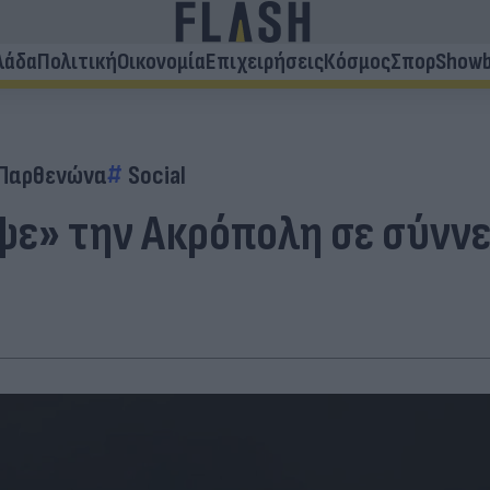
λάδα
Πολιτική
Οικονομία
Επιχειρήσεις
Κόσμος
Σπορ
Showb
Παρθενώνα
Social
ε» την Ακρόπολη σε σύννεφ