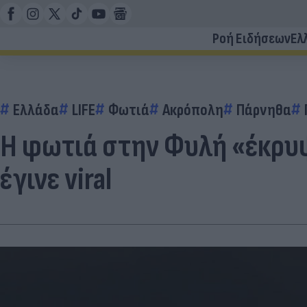
Ροή Ειδήσεων
Ελ
Ελλάδα
LIFE
Φωτιά
Ακρόπολη
Πάρνηθα
Η φωτιά στην Φυλή «έκρυψ
έγινε viral