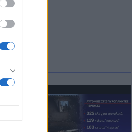
οικίδια! Οι
 στις
τικών ειδών