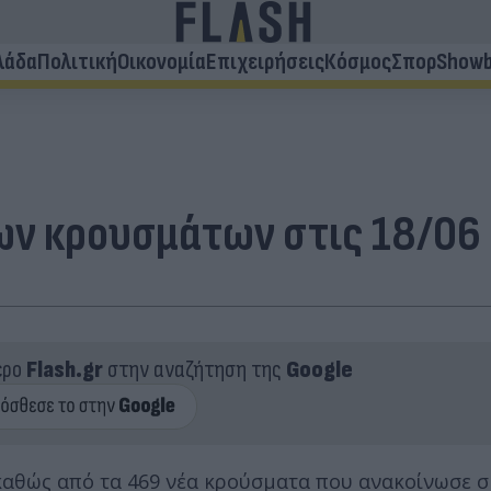
λάδα
Πολιτική
Οικονομία
Επιχειρήσεις
Κόσμος
Σπορ
Showb
ων κρουσμάτων στις 18/06
ερο
Flash.gr
στην αναζήτηση της
Google
 καθώς από τα 469 νέα κρούσματα που ανακοίνωσε 