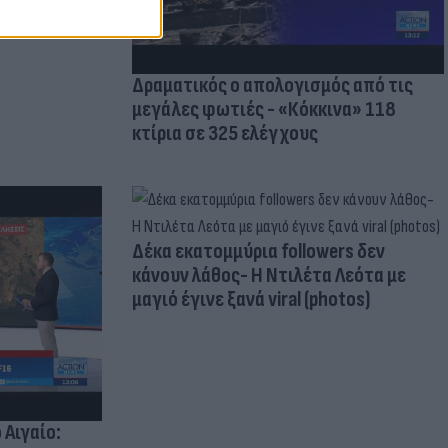
Δραματικός ο απολογισμός από τις
μεγάλες φωτιές - «Κόκκινα» 118
κτίρια σε 325 ελέγχους
Δέκα εκατομμύρια followers δεν
κάνουν λάθος- Η Ντιλέτα Λεότα με
μαγιό έγινε ξανά viral (photos)
 Αιγαίο: