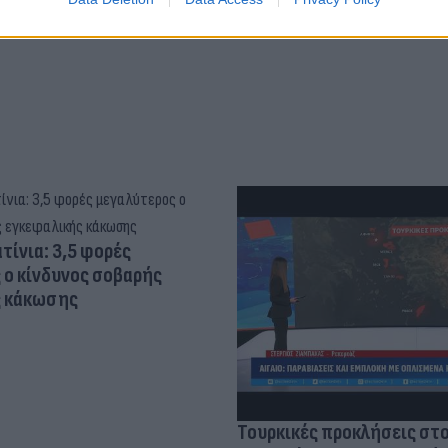
τίνια: 3,5 φορές
 ο κίνδυνος σοβαρής
ς κάκωσης
Τουρκικές προκλήσεις στο