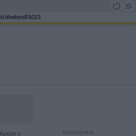
iz
Weekend
FACES
σήμερα ο