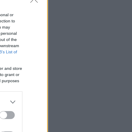
sonal or
ection to
ou may
 personal
out of the
 downstream
B’s List of
er and store
to grant or
ed purposes