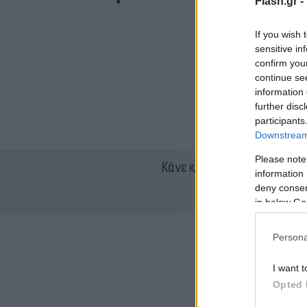
Flash.gr -
If you wish 
sensitive in
confirm you
continue se
information 
further disc
participants
Downstream 
Please note
Κάνε κλικ και δες περισσότ
information 
deny consent
in below Go
Persona
I want t
Opted 