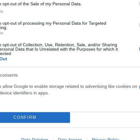
o opt-out of the Sale of my Personal Data.
In
to opt-out of processing my Personal Data for Targeted
Κρούσματα
ing.
In
o opt-out of Collection, Use, Retention, Sale, and/or Sharing
ersonal Data that Is Unrelated with the Purposes for which it
lected.
Out
consents
o allow Google to enable storage related to advertising like cookies on
evice identifiers in apps.
ός στην παρουσίαση του
Και οι μαϊμούδες έχουν κατ
CONFIRM
άδες κόσμου στο γήπεδο
επιστήμονες ρίχνουν φως
σπόρ (video)
"φιλίες" μεταξύ διαφορε
Data Deletion
Data Access
Privacy Policy