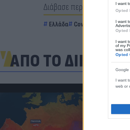
I want t
Διάβασε περισσότερα
Opted 
I want 
Ελλάδα
Covid 19 - Κορονοϊός
Advertis
Opted 
I want t
of my P
was col
ΑΠΟ ΤΟ ΔΙΚΤΥΟ
Opted 
Google 
I want t
web or d
Πανζουρλισμ
Σαλάχ - Χιλι
της Τραμπζον