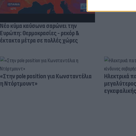
Νέο κύμα καύσωνα σαρώνει την
Ευρώπη: Θερμοκρασίες - ρεκόρ &
έκτακτα μέτρα σε πολλές χώρες
«Στην pole position για Κωνσταντέλια
Ηλεκτρικά πα
η Ντόρτμουντ»
μεγαλύτερος
εγκεφαλική