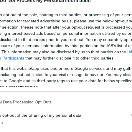
Do Not Process My Personal Information
to opt-out of the sale, sharing to third parties, or processing of your per
formation for targeted advertising by us, please use the below opt-out s
r selection. Please note that after your opt-out request is processed y
eing interest-based ads based on personal information utilized by us or
disclosed to third parties prior to your opt-out. You may separately opt-
losure of your personal information by third parties on the IAB’s list of
. This information may also be disclosed by us to third parties on the
IA
Participants
that may further disclose it to other third parties.
 that this website/app uses one or more Google services and may gath
ερο
Flash.gr
στην αναζήτηση της
Google
including but not limited to your visit or usage behaviour. You may click 
 to Google and its third-party tags to use your data for below specifi
ogle consent section.
l Data Processing Opt Outs
o opt-out of the Sharing of my personal data.
In