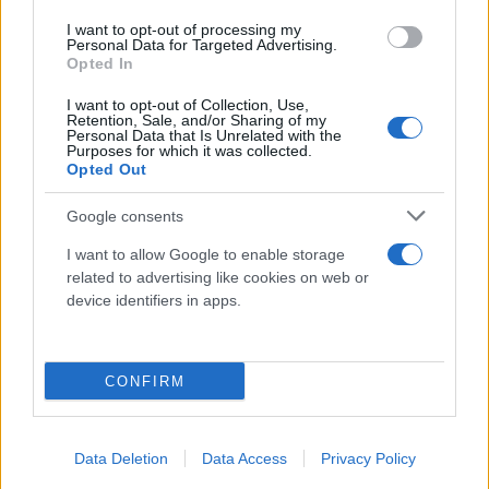
I want to opt-out of processing my
Personal Data for Targeted Advertising.
Opted In
I want to opt-out of Collection, Use,
Retention, Sale, and/or Sharing of my
Personal Data that Is Unrelated with the
Purposes for which it was collected.
Opted Out
Google consents
I want to allow Google to enable storage
related to advertising like cookies on web or
device identifiers in apps.
Intime
Μετά τις επιθέσεις της
11ης Σεπτεμβρίου
, τα
CONFIRM
χρήματα αυτά χρησιμοποιήθηκαν για
πρωτοποριακές τεχνολογίες που ενίσχυσαν τις
δυνατότητες παρακολούθησης των Ισραηλινών και
Data Deletion
Data Access
Privacy Policy