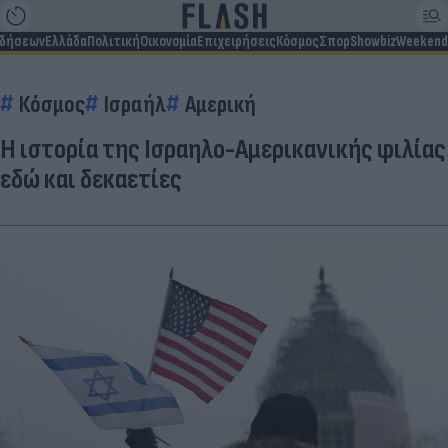
ιδήσεων
Ελλάδα
Πολιτική
Οικονομία
Επιχειρήσεις
Κόσμος
Σπορ
Showbiz
Weekend
Κόσμος
Ισραήλ
Αμερική
Η ιστορία της Ισραηλο-Αμερικανικής φιλίας
εδώ και δεκαετίες