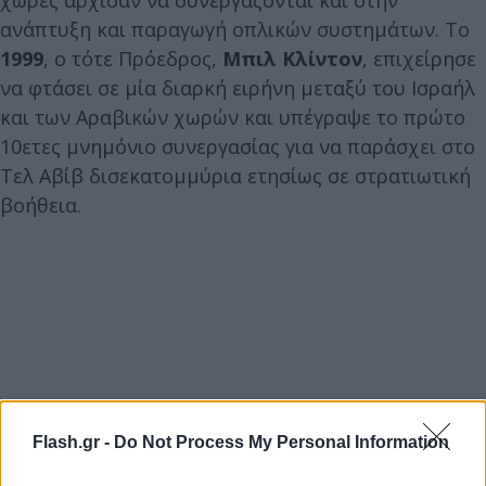
ανάπτυξη και παραγωγή οπλικών συστημάτων. Το
1999
, ο τότε Πρόεδρος,
Μπιλ Κλίντον
, επιχείρησε
να φτάσει σε μία διαρκή ειρήνη μεταξύ του Ισραήλ
και των Αραβικών χωρών και υπέγραψε το πρώτο
10ετες μνημόνιο συνεργασίας για να παράσχει στο
Τελ Αβίβ δισεκατομμύρια ετησίως σε στρατιωτική
βοήθεια.
Flash.gr -
Do Not Process My Personal Information