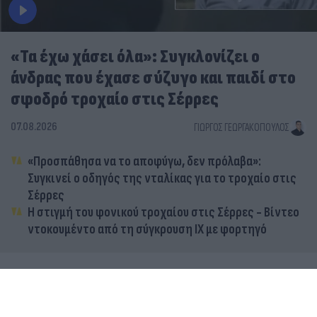
«Τα έχω χάσει όλα»: Συγκλονίζει ο
άνδρας που έχασε σύζυγο και παιδί στο
σφοδρό τροχαίο στις Σέρρες
07.08.2026
ΓΙΏΡΓΟΣ ΓΕΩΡΓΑΚΌΠΟΥΛΟΣ
«Προσπάθησα να το αποφύγω, δεν πρόλαβα»:
Συγκινεί ο οδηγός της νταλίκας για το τροχαίο στις
Σέρρες
Η στιγμή του φονικού τροχαίου στις Σέρρες - Βίντεο
ντοκουμέντο από τη σύγκρουση ΙΧ με φορτηγό