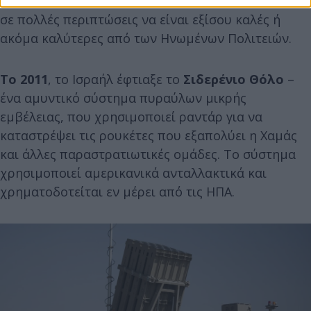
της βελτίωσης των πληροφοριών, με αποτέλεσμα
σε πολλές περιπτώσεις να είναι εξίσου καλές ή
ακόμα καλύτερες από των Ηνωμένων Πολιτειών.
Το 2011
, το Ισραήλ έφτιαξε το
Σιδερένιο Θόλο
–
ένα αμυντικό σύστημα πυραύλων μικρής
εμβέλειας, που χρησιμοποιεί ραντάρ για να
καταστρέψει τις ρουκέτες που εξαπολύει η Χαμάς
και άλλες παραστρατιωτικές ομάδες. Το σύστημα
χρησιμοποιεί αμερικανικά ανταλλακτικά και
χρηματοδοτείται εν μέρει από τις ΗΠΑ.