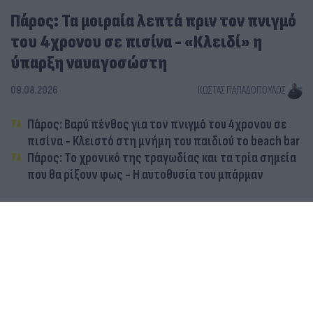
Πάρος: Τα μοιραία λεπτά πριν τον πνιγμό
του 4χρονου σε πισίνα - «Κλειδί» η
ύπαρξη ναυαγοσώστη
09.08.2026
ΚΏΣΤΑΣ ΠΑΠΑΔΌΠΟΥΛΟΣ
Πάρος: Βαρύ πένθος για τον πνιγμό του 4χρονου σε
πισίνα - Κλειστό στη μνήμη του παιδιού το beach bar
Πάρος: Το χρονικό της τραγωδίας και τα τρία σημεία
που θα ρίξουν φως - Η αυτοθυσία του μπάρμαν