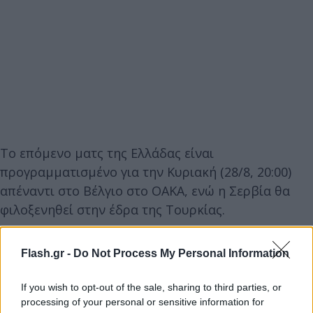
Το επόμενο ματς της Ελλάδας είναι
προγραμματισμένο για την Κυριακή (28/8, 20:00)
απέναντι στο Βέλγιο στο ΟΑΚΑ, ενώ η Σερβία θα
φιλοξενηθεί στην έδρα της Τουρκίας.
Η βαθμολογία στην Β’ προκριματική φάση:
Flash.gr -
Do Not Process My Personal Information
If you wish to opt-out of the sale, sharing to third parties, or
processing of your personal or sensitive information for