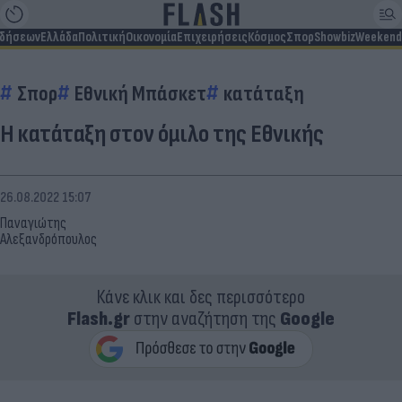
ιδήσεων
Ελλάδα
Πολιτική
Οικονομία
Επιχειρήσεις
Κόσμος
Σπορ
Showbiz
Weekend
Σπορ
Εθνική Μπάσκετ
κατάταξη
Η κατάταξη στον όμιλο της Εθνικής
26.08.2022 15:07
Παναγιώτης
Αλεξανδρόπουλος
Κάνε κλικ και δες περισσότερο
Flash.gr
στην αναζήτηση της
Google