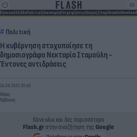
ιδήσεων
Ελλάδα
Πολιτική
Οικονομία
Επιχειρήσεις
Κόσμος
Σπορ
Showbiz
Weekend
Πολιτική
Η κυβέρνηση στοχοποίησε τη
δημοσιογράφο Νεκταρία Σταμούλη -
Έντονες αντιδράσεις
24.08.2022 20:40
Ηλίας
Λιβάνιος
Κάνε κλικ και δες περισσότερο
Flash.gr
στην αναζήτηση της
Google