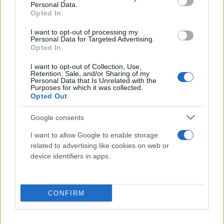
Personal Data.
Opted In
I want to opt-out of processing my
Personal Data for Targeted Advertising.
Opted In
I want to opt-out of Collection, Use,
Retention, Sale, and/or Sharing of my
Personal Data that Is Unrelated with the
Purposes for which it was collected.
Opted Out
Το κατά πόσον το δημοσίευμα της κυρίας
Google consents
Σταμούλη είναι «ανακριβέστατο» μπορεί να το
I want to allow Google to enable storage
διαπιστώσει κάθε πολίτης. Ασφαλώς και ο ίδιος ο κ.
related to advertising like cookies on web or
Οικονόμου, ο οποίος στην ίδια ανακοίνωση
device identifiers in apps.
επιβεβαιώνει λέξη προς λέξη τα αναφερόμενα στο
ρεπορτάζ", αναφέρει στην ανακοίνωσή του η ΕΑΞΤ.
CONFIRM
Και συνεχίζει; "Το κυριότερο: Η ΕΑΞΤ θεωρεί
ατόπημα για υπουργό χώρας της Ε.Ε., και μάλιστα