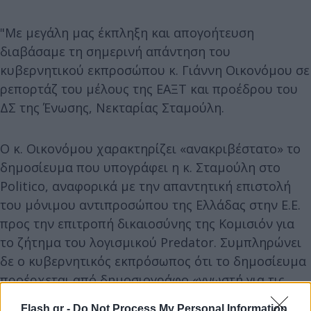
"Με μεγάλη μας έκπληξη και απογοήτευση
διαβάσαμε τη σημερινή απάντηση του
κυβερνητικού εκπροσώπου κ. Γιάννη Οικονόμου σε
ρεπορτάζ του μέλους της ΕΑΞΤ και προέδρου του
ΔΣ της Ένωσης, Νεκταρίας Σταμούλη.
Ο κ. Οικονόμου χαρακτηρίζει «ανακριβέστατο» το
δημοσίευμα που υπογράφει η κ. Σταμούλη στο
Politico, αναφορικά με την απαντητική επιστολή
του μόνιμου αντιπροσώπου της Ελλάδας στην Ε.Ε.
προς την επιτροπή δικαιοσύνης της Κομισιόν για
το ζήτημα του λογισμικού Predator. Συμπληρώνει
δε ο κυβερνητικός εκπρόσωπος ότι το δημοσίευμα
προέρχεται από δημοσιογράφο «γνωστή για τις
σχέσεις της με τον ΣΥΡΙΖΑ».
Flash.gr -
Do Not Process My Personal Information