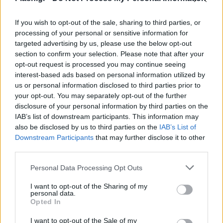
If you wish to opt-out of the sale, sharing to third parties, or
processing of your personal or sensitive information for
targeted advertising by us, please use the below opt-out
section to confirm your selection. Please note that after your
opt-out request is processed you may continue seeing
interest-based ads based on personal information utilized by
us or personal information disclosed to third parties prior to
your opt-out. You may separately opt-out of the further
disclosure of your personal information by third parties on the
IAB’s list of downstream participants. This information may
also be disclosed by us to third parties on the
IAB’s List of
Downstream Participants
that may further disclose it to other
third parties.
Please note that this website/app uses one or more Google
Personal Data Processing Opt Outs
services and may gather and store information including but
not limited to your visit or usage behaviour. You may click to
I want to opt-out of the Sharing of my
personal data.
grant or deny consent to Google and its third-party tags to
Opted In
use your data for below specified purposes in below Google
consent section.
I want to opt-out of the Sale of my