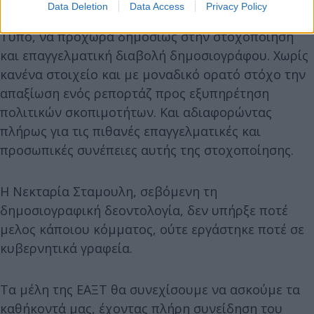
Data Deletion
Data Access
Privacy Policy
τον καθ’ ύλην αρμόδιο για την ενημέρωση και τον
Τύπο, να προχωρά δημοσίως στην στοχοποίηση
και επαγγελματική διαβολή δημοσιογράφου. Χωρίς
κανένα στοιχείο και με μοναδικό ορατό στόχο την
απαξίωση ενός ρεπορτάζ προς εξυπηρέτηση
πολιτικών σκοπιμοτήτων. Και αδιαφορώντας
πλήρως για τις πιθανές επαγγελματικές και
προσωπικές συνέπειες αυτής της στοχοποίησης.
Η Νεκταρία Σταμουλη, σεβόμενη τη
δημοσιογραφική δεοντολογία, δεν υπήρξε ποτέ
μελος κάποιου κόμματος, ούτε εργάστηκε ποτέ σε
κυβερνητικά γραφεία.
Τα μέλη της ΕΑΞΤ θα συνεχίσουμε να ασκούμε τα
καθήκοντά μας, έχοντας πλήρη συνείδηση του