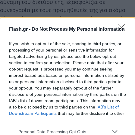
δύναμη του δικτύου της, εξασφαλίζει σε
συνεργασία με τους προμηθευτές της για ακόμα
μία φορά τις πιο συμφέρουσες τιμές της αγοράς,
τόσο στα προϊόντα ιδιωτικής ετικέτας της, όσο και
Flash.gr -
Do Not Process My Personal Information
σε επώνυμα είδη. Επιλέγει προσεκτικά ανάμεσα σε
χιλιάδες προϊόντα ποια αξίζουν να μπουν στα
If you wish to opt-out of the sale, sharing to third parties, or
ράφια της, ώστε να μπορούν οι καταναλωτές, να
processing of your personal or sensitive information for
targeted advertising by us, please use the below opt-out
επιλέγουν από μια πλούσια γκάμα προϊόντων.
section to confirm your selection. Please note that after your
opt-out request is processed you may continue seeing
Επιπλέον, οι πελάτες της Lidl Ελλάς έχουν τη
interest-based ads based on personal information utilized by
us or personal information disclosed to third parties prior to
δυνατότητα να επωφελούνται καθημερινά από τις
your opt-out. You may separately opt-out of the further
πολυάριθμες επιπρόσθετες προσφορές και
disclosure of your personal information by third parties on the
εκπτωτικά κουπόνια που είναι διαθέσιμα μέσα από
IAB’s list of downstream participants. This information may
also be disclosed by us to third parties on the
IAB’s List of
το πρόγραμμα πιστότητας Lidl Plus για ακόμη
Downstream Participants
that may further disclose it to other
μεγαλύτερη εξοικονόμηση ύψους τουλάχιστον
third parties.
1.000€ ετησίως.
Please note that this website/app uses one or more Google
Personal Data Processing Opt Outs