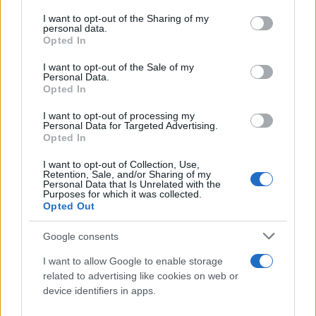
services and may gather and store information including but
Η
Lidl Ελλάς
παραμένει πιστή στη φιλοσοφία της
not limited to your visit or usage behaviour. You may click to
I want to opt-out of the Sharing of my
personal data.
grant or deny consent to Google and its third-party tags to
να προσφέρει την καλύτερη σχέση ποιότητας-τιμής
Opted In
use your data for below specified purposes in below Google
και το αποδεικνύει καθημερινά με πράξεις μέσα
consent section.
I want to opt-out of the Sale of my
από σταθερά χαμηλές τιμές και πολυάριθμες
Personal Data.
Opted In
προσφορές, ώστε να είναι σταθερά η
πρώτη
επιλογή
του Έλληνα καταναλωτή.
I want to opt-out of processing my
Personal Data for Targeted Advertising.
Opted In
I want to opt-out of Collection, Use,
Retention, Sale, and/or Sharing of my
Personal Data that Is Unrelated with the
Purposes for which it was collected.
Opted Out
Google consents
I want to allow Google to enable storage
related to advertising like cookies on web or
device identifiers in apps.