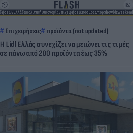
ιδήσεων
Ελλάδα
Πολιτική
Οικονομία
Επιχειρήσεις
Κόσμος
Σπορ
Showbiz
Weekend
Επιχειρήσεις
προϊόντα (not updated)
Η Lidl Ελλάς συνεχίζει να μειώνει τις τιμές
σε πάνω από 200 προϊόντα έως 35%