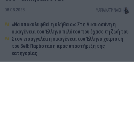
06.08.2026
ΜΑΡΊΑ ΚΑΤΡΙΝΆΚΗ
«Να αποκαλυφθεί η αλήθεια»: Στη Δικαιοσύνη η
οικογένεια του Έλληνα πιλότου που έχασε τη ζωή του
Στον εισαγγελέα η οικογένεια του Έλληνα χειριστή
του Bell: Παράσταση προς υποστήριξη της
κατηγορίας