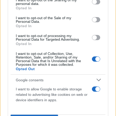
not limited to your visit or usage behaviour. You may click to
I want to opt-out of the Sharing of my
personal data.
πτώμα που θα φέρει καινούριες καταιγίδες.
grant or deny consent to Google and its third-party tags to
Opted In
Ένα νέο όραμα της Θεοφανώς θα της δείξει αυτό
use your data for below specified purposes in below Google
consent section.
που τόσο λαχταρά ο Μιχαήλ.
I want to opt-out of the Sale of my
Personal Data.
Opted In
I want to opt-out of processing my
Personal Data for Targeted Advertising.
ΤΕΤΑΡΤΗ 25 ΟΚΤΩΒΡΙΟΥ
Opted In
I want to opt-out of Collection, Use,
Retention, Sale, and/or Sharing of my
Personal Data that Is Unrelated with the
Purposes for which it was collected.
Opted Out
Google consents
I want to allow Google to enable storage
related to advertising like cookies on web or
device identifiers in apps.