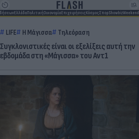
ιδήσεων
Ελλάδα
Πολιτική
Οικονομία
Επιχειρήσεις
Κόσμος
Σπορ
Showbiz
Weekend
LIFE
Η Μάγισσα
Τηλεόραση
Συγκλονιστικές είναι οι εξελίξεις αυτή την
εβδομάδα στη «Μάγισσα» του Αντ1