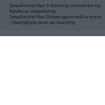
Τραγωδία στην Πάρο: Ο ιδιοκτήτης του beach bar είχε
δηλωθεί ως ναυαγοσώστης
Τραγωδία στην Πάρο: Πνίγηκε 4χρονο παιδί σε πισίνα
– Προσήχθησαν γονείς και ιδιοκτήτης