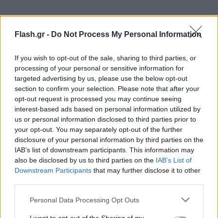
Flash.gr -
Do Not Process My Personal Information
ΤΡΙΤΗ 24 ΟΚΤΩΒΡΙΟΥ
If you wish to opt-out of the sale, sharing to third parties, or
processing of your personal or sensitive information for
targeted advertising by us, please use the below opt-out
Ο Αντρέι αποκαλύπτει στον Ρασοφόρο και τον
section to confirm your selection. Please note that after your
Μανόλη την αποστολή του, με σκοπό να
opt-out request is processed you may continue seeing
συμμετέχουν και οι ίδιοι.
interest-based ads based on personal information utilized by
us or personal information disclosed to third parties prior to
Το σχέδιο του Τζανή για να γλυτώσουν τα
your opt-out. You may separately opt-out of the further
κουρσέματα των Γερακάρηδων ικανοποιεί
disclosure of your personal information by third parties on the
πολλούς, αλλά τον οδηγεί σε ρήξη με τον Μάρκο.
IAB’s list of downstream participants. This information may
Η Θεοφανώ με τον Φρίξο συγκρούονται εξαιτίας
also be disclosed by us to third parties on the
IAB’s List of
Downstream Participants
that may further disclose it to other
της Σιμώνης και του τρόπου που διάλεξε να
third parties.
τη βοηθήσει με το χάρισμά της.Οι αρραβώνες του
Please note that this website/app uses one or more Google
Τζανή με την Κερασίνα γιορτάζονται με
Personal Data Processing Opt Outs
services and may gather and store information including but
επισημότητα, ενώ δυο ψαράδες ανακαλύπτουν ένα